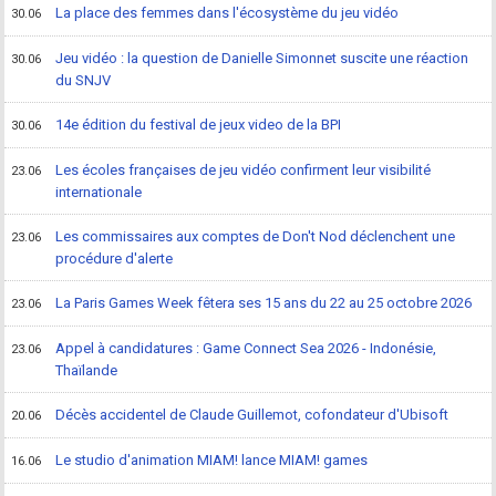
La place des femmes dans l'écosystème du jeu vidéo
30.06
Jeu vidéo : la question de Danielle Simonnet suscite une réaction
30.06
du SNJV
14e édition du festival de jeux video de la BPI
30.06
Les écoles françaises de jeu vidéo confirment leur visibilité
23.06
internationale
Les commissaires aux comptes de Don't Nod déclenchent une
23.06
procédure d'alerte
La Paris Games Week fêtera ses 15 ans du 22 au 25 octobre 2026
23.06
Appel à candidatures : Game Connect Sea 2026 - Indonésie,
23.06
Thaïlande
Décès accidentel de Claude Guillemot, cofondateur d'Ubisoft
20.06
Le studio d'animation MIAM! lance MIAM! games
16.06