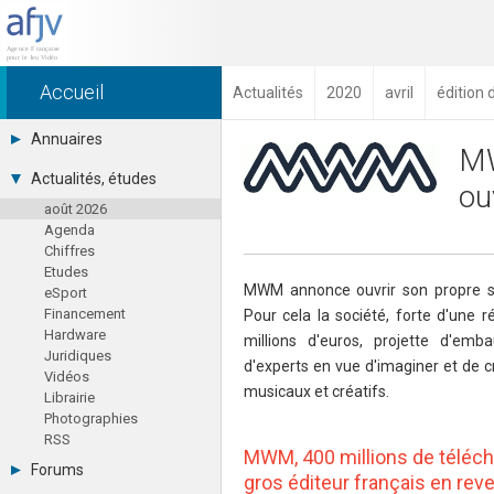
Accueil
Actualités
2020
avril
édition 
Annuaires
MW
Toutes les sociétés (691)
Actualités, études
ou
Studios (418)
août 2026
Editeurs (49)
Agenda
Distributeurs (16)
Chiffres
Hard. / Accessoires (10)
Etudes
Middlewares (15)
MWM annonce ouvrir son propre st
eSport
Prestataires (99)
Financement
Pour cela la société, forte d'une 
Assoc. / Syndicats (21)
Hardware
Formations / Ecoles (46)
millions d'euros, projette d'em
Juridiques
Presse spécialisée (17)
d'experts en vue d'imaginer et de 
Vidéos
musicaux et créatifs.
Librairie
Photographies
RSS
MWM, 400 millions de téléc
Forums
gros éditeur français en rev