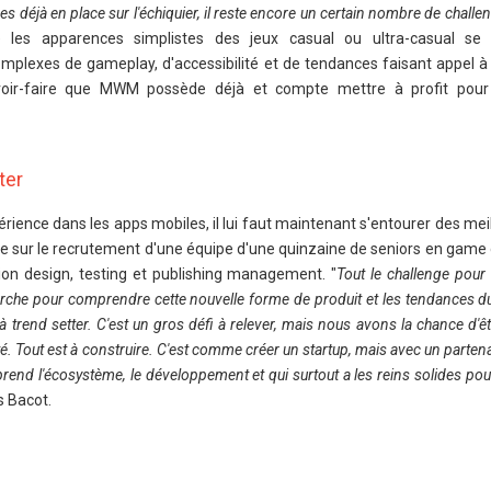
 déjà en place sur l'échiquier, il reste encore un certain nombre de challen
re les apparences simplistes des jeux casual ou ultra-casual se
mplexes de gameplay, d'accessibilité et de tendances faisant appel 
avoir-faire que MWM possède déjà et compte mettre à profit pour 
ter
ience dans les apps mobiles, il lui faut maintenant s'entourer des mei
e sur le recrutement d'une équipe d'une quinzaine de seniors en game
ion design, testing et publishing management. "
Tout le challenge pour 
arche pour comprendre cette nouvelle forme de produit et les tendances 
 trend setter. C'est un gros défi à relever, mais nous avons la chance d'ê
lité. Tout est à construire. C'est comme créer un startup, mais avec un partena
prend l'écosystème, le développement et qui surtout a les reins solides pou
s Bacot.