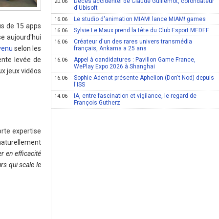
Décès accidentel de Claude Guillemot, cofondateur
20.06
d'Ubisoft
Le studio d'animation MIAM! lance MIAM! games
16.06
us de 15 apps
Sylvie Le Maux prend la tête du Club Esport MEDEF
16.06
se aujourd'hui
Créateur d'un des rares univers transmédia
16.06
evenu
selon les
français, Ankama a 25 ans
ente levée de
Appel à candidatures : Pavillon Game France,
16.06
WePlay Expo 2026 à Shanghai
x jeux vidéos
Sophie Adenot présente Aphelion (Don't Nod) depuis
16.06
l'ISS
IA, entre fascination et vigilance, le regard de
14.06
François Gutherz
rte expertise
 naturellement
r en efficacité
rs qui scale le