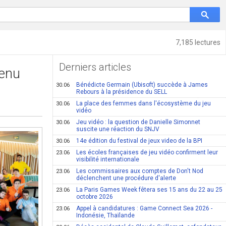
7,185 lectures
Derniers articles
venu
Bénédicte Germain (Ubisoft) succède à James
30.06
Rebours à la présidence du SELL
La place des femmes dans l'écosystème du jeu
30.06
vidéo
Jeu vidéo : la question de Danielle Simonnet
30.06
suscite une réaction du SNJV
14e édition du festival de jeux video de la BPI
30.06
Les écoles françaises de jeu vidéo confirment leur
23.06
visibilité internationale
Les commissaires aux comptes de Don't Nod
23.06
déclenchent une procédure d'alerte
La Paris Games Week fêtera ses 15 ans du 22 au 25
23.06
octobre 2026
Appel à candidatures : Game Connect Sea 2026 -
23.06
Indonésie, Thaïlande