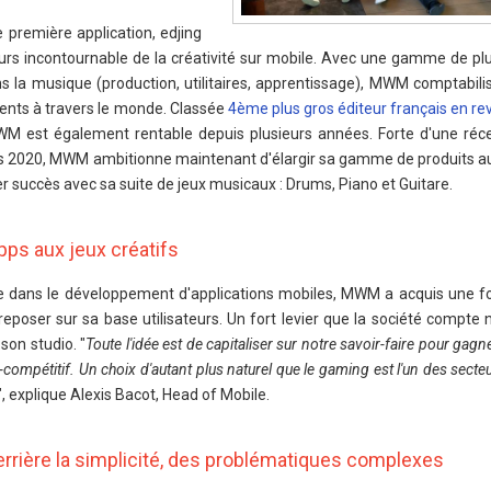
e première application, edjing
rs incontournable de la créativité sur mobile. Avec une gamme de pl
s la musique (production, utilitaires, apprentissage), MWM comptabili
ments à travers le monde. Classée
4ème plus gros éditeur français en r
MWM est également rentable depuis plusieurs années. Forte d'une réc
rs 2020, MWM ambitionne maintenant d'élargir sa gamme de produits au
r succès avec sa suite de jeux musicaux : Drums, Piano et Guitare.
pps aux jeux créatifs
e dans le développement d'applications mobiles, MWM a acquis une fo
 reposer sur sa base utilisateurs. Un fort levier que la société compte
son studio. "
Toute l'idée est de capitaliser sur notre savoir-faire pour gagne
-compétitif. Un choix d'autant plus naturel que le gaming est l'un des secteu
", explique Alexis Bacot, Head of Mobile.
 derrière la simplicité, des problématiques complexes