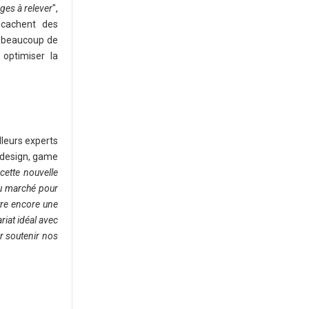
ges à relever
",
 cachent des
à beaucoup de
optimiser la
lleurs experts
 design, game
cette nouvelle
du marché pour
tre encore une
riat idéal avec
r soutenir nos