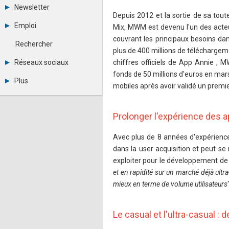
Tous les forums
Newsletter
Créer un compte
Depuis 2012 et la sortie de sa tout
Archives
Se connecter
Emploi
Mix, MWM est devenu l'un des acteu
Abonnement
Messages privés
couvrant les principaux besoins dan
Consulter les annonces
Contacter un modérateur
Rechercher
Déposer une annonce
plus de 400 millions de télécharge
Observatoire de l'emploi
Réseaux sociaux
chiffres officiels de App Annie , 
Métiers et compétences
fonds de 50 millions d'euros en ma
Twitter
Plus
mobiles après avoir validé un premie
Youtube
Annonceurs
LinkedIn
Statistiques
Facebook
Plan du site
Prolonger l'expérience des a
Instagram
Sitemap XML
Pinterest
Ping Awards
Avec plus de 8 années d'expérienc
A propos
dans la user acquisition et peut se
Mentions légales
exploiter pour le développement de 
et en rapidité sur un marché déjà ultra
mieux en terme de volume utilisateurs
Le casual et l'ultra-casual :