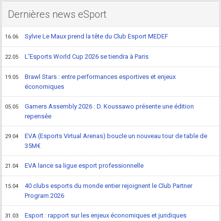
Dernières news eSport
Sylvie Le Maux prend la tête du Club Esport MEDEF
16.06
L'Esports World Cup 2026 se tiendra à Paris
22.05
Brawl Stars : entre performances esportives et enjeux
19.05
économiques
Gamers Assembly 2026 : D. Koussawo présente une édition
05.05
repensée
EVA (Esports Virtual Arenas) boucle un nouveau tour de table de
29.04
35M€
EVA lance sa ligue esport professionnelle
21.04
40 clubs esports du monde entier rejoignent le Club Partner
15.04
Program 2026
Esport : rapport sur les enjeux économiques et juridiques
31.03