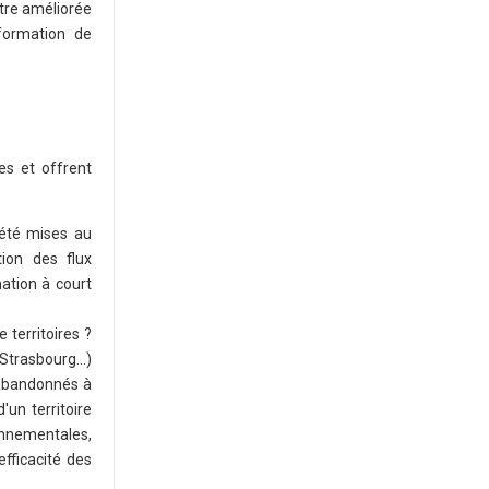
être améliorée
formation de
es et offrent
 été mises au
tion des flux
mation à court
territoires ?
 Strasbourg…)
 abandonnés à
'un territoire
onnementales,
efficacité des