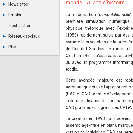
Tous les forums
monde : 70 ans d'histoire
Newsletter
Créer un compte
Archives
Se connecter
La modélisation "
computationnelle
"
Emploi
Abonnement
Messages privés
première simulation numérique 
Consulter les annonces
Contacter un modérateur
Rechercher
physique théorique avec l'expér
Déposer une annonce
Observatoire de l'emploi
(1953) rapidement suivie par des a
Réseaux sociaux
Métiers et compétences
comme la production de la premièr
Twitter
Plus
de l'Institut Suédois de météorolo
Youtube
Annonceurs
C'est en 1961 qu'est réalisée au M
LinkedIn
Statistiques
Facebook
3D avec un programme informatiqu
Plan du site
Instagram
tactile.
Sitemap XML
Pinterest
Ping Awards
Cette avancée majeure est rapi
A propos
aéronautique qui se l'approprient p
Mentions légales
(DAO et CAO) dont le développemen
la démocratisation des ordinateurs pe
CAO grâce aux programmes CATiA 
La création en 1993 du modeleur 
assemblage-mise en plan), marque un
version ce logiciel de CAO est lar