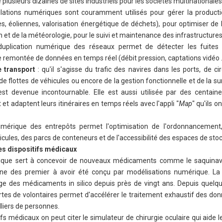
 plusieurs dizaines de sites industriels pour les sociétés multinationales
lations numériques sont couramment utilisés pour gérer la producti
, éoliennes, valorisation énergétique de déchets), pour optimiser de l
et de la météorologie, pour le suivi et maintenance des infrastructure
duplication numérique des réseaux permet de détecter les fuites
e remontée de données en temps réel (débit pression, captations vidéo 
e transport
: qu'il s'agisse du trafic des navires dans les ports, de ci
n de flottes de véhicules ou encore de la gestion fonctionnelle et de la su
 est devenue incontournable. Elle est aussi utilisée par des centaine
 et adaptent leurs itinéraires en temps réels avec l'appli "
Map
" qu'ils o
umérique des entrepôts permet l'optimisation de l'ordonnancement,
icules, des parcs de conteneurs et de l'accessibilité des espaces de sto
es dispositifs médicaux
tique sert à concevoir de nouveaux médicaments comme le saquinavir
une des premier à avoir été conçu par modélisations numérique. La
age des médicaments in silico depuis près de vingt ans. Depuis quelq
tes de volontaires permet d'accélérer le traitement exhaustif des don
lliers de personnes.
fs médicaux on peut citer le simulateur de chirurgie oculaire qui aide l