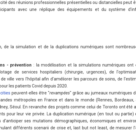
cacité des réunions professionnelles présentielles ou distancielles peut 
rticipants avec une réplique des équipements et du système d'in
on, de la simulation et de la duplications numériques sont nombreus
ns - prévention
: la modélisation et la simulations numériques ont
lotage de services hospitaliers (chirurgie, urgences), de l'optimisa
e ville vers l'hôpital afin d'améliorer les parcours de soins, de l'esti
pour les patients Covid depuis 2020.
cities
peuvent-elles être "
revampées
" grâce au jumeaux numériques de 
 grandes métropoles en France et dans le monde (Rennes, Bordeaux,
ey, Séoul. En revanche des projets comme celui de Toronto ont été
ts pour leur vie privée. La duplication numérique (en tout ou partie) d
s d'anticiper ses mutations démographiques, économiques et envir
ulant différents scenarii de crise et, last but not least, de mesurer l'