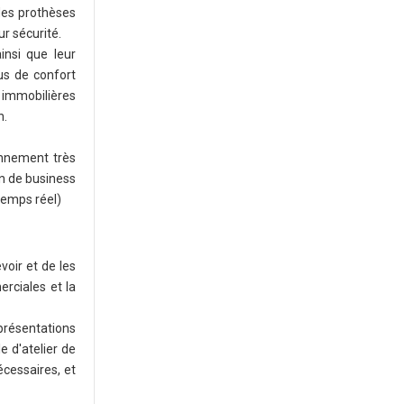
 des prothèses
ur sécurité.
insi que leur
us de confort
 immobilières
n.
onnement très
on de business
temps réel)
voir et de les
erciales et la
présentations
e d'atelier de
cessaires, et