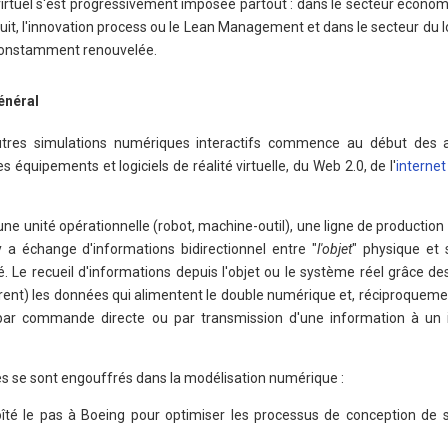
 virtuel s'est progressivement imposée partout : dans le secteur économ
oduit, l'innovation process ou le Lean Management et dans le secteur du l
 constamment renouvelée.
général
tres simulations numériques interactifs commence au début des 
quipements et logiciels de réalité virtuelle, du Web 2.0, de l'
internet
ne unité opérationnelle (robot, machine-outil), une ligne de production 
y a échange d'informations bidirectionnel entre "
l'objet
" physique et 
. Le recueil d'informations depuis l'objet ou le système réel grâce de
ent) les données qui alimentent le double numérique et, réciproquement
-par commande directe ou par transmission d'une information à un 
s se sont engouffrés dans la modélisation numérique :
îté le pas à Boeing pour optimiser les processus de conception de