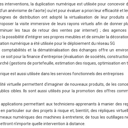
s interventions, la duplication numérique est utilisée pour concevoir
un anévrisme de l'aorte) ou/et pour évaluer a priori leur efficacité et le
gnes de distribution ont adopté la virtualisation de leur produits a
poser la visite immersive de leurs rayons virtuels afin de donner pl
diminuer les taux de retour des ventes par internet) ; des agences
 la possibilité d'intégrer ses propres meubles et de simuler la décoratio
lation numérique a été utilisée pour le déploiement du réseau 5G
 comptabilités et la dématérialisation des échanges offre un envir
ce soit pour la finance d'entreprise (évaluation de sociétés, constructi
rché (gestions de portefeuille, estimation des risques, optimisation en 
mérique est aussi utilisée dans les services fonctionnels des entreprises
lité virtuelle permettent d'imaginer de nouveaux produits, de les conce
ublics cibles. Ils sont aussi utilisés pour la promotion des offres comm
es applications permettant aux techniciens-apprenants à manier des re
particulier sur des projets à risque et, bientôt, des répliques virtuell
eaux numériques des machines à entretenir, de tous les outillages né
tront n'importe quelle intervention à distance.