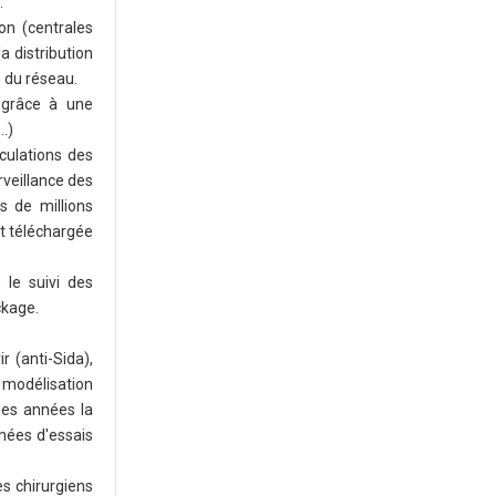
.
on (centrales
a distribution
s du réseau.
 grâce à une
…)
rculations des
rveillance des
s de millions
nt téléchargée
 le suivi des
ckage.
 (anti-Sida),
 modélisation
ues années la
nées d'essais
es chirurgiens