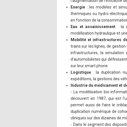
l'augmentation de l'efficacité de
Energie
: les modèles et simu
thermiques ou hydro-électriques
en fonction de la consommation 
Eau et assainissement
: la 
modélisation hydraulique et un
Mobilité et infrastructures d
trains sur les lignes, de gestio
infrastructures, la simulation
d'automobilistes qui définissent
sur leur smart phone
Logistique
: la duplication n
expéditions, la gestions des véh
Industrie du médicament et d
- La modélisation bio-informa
découvert en 1987, qui est l'
permet aussi de faire le cribl
duplication numérique de cohor
cliniques sur des dizaines de mi
- Dans le segment des dispositi