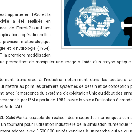
 est apparue en 1950 et la
civile a été réalisée en
ience de Fermi-Pasta-Ulam
pplications opérationnelles
e prévision météorologique
gie et d'hydrologie (1954).
IT la première modélisation
e permettant de manipuler une image à l'aide d'un crayon optique
dement transférée à l'industrie notamment dans les secteurs a
our mettre au point les premiers systèmes de dessin et de conception 
t, avec l'émergence du système d'exploitation Unix au début des ann
rsonnels par IBM à partir de 1981, ouvre la voie à l'utilisation à grande
et AutoCAD.
3D SolidWorks, capable de réaliser des maquettes numériques comp
 tournant pour l'utilisation industrielle de la simulation numérique :
gement adopté avec 3.500.000 unités vendues à un marché qui va du par