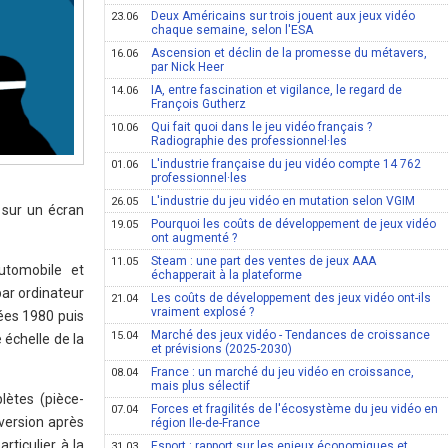
Deux Américains sur trois jouent aux jeux vidéo
23.06
chaque semaine, selon l'ESA
Ascension et déclin de la promesse du métavers,
16.06
par Nick Heer
IA, entre fascination et vigilance, le regard de
14.06
François Gutherz
Qui fait quoi dans le jeu vidéo français ?
10.06
Radiographie des professionnel·les
L'industrie française du jeu vidéo compte 14 762
01.06
professionnel·les
L'industrie du jeu vidéo en mutation selon VGIM
26.05
 sur un écran
Pourquoi les coûts de développement de jeux vidéo
19.05
ont augmenté ?
Steam : une part des ventes de jeux AAA
11.05
utomobile et
échapperait à la plateforme
par ordinateur
Les coûts de développement des jeux vidéo ont-ils
21.04
vraiment explosé ?
ées 1980 puis
Marché des jeux vidéo - Tendances de croissance
15.04
 échelle de la
et prévisions (2025-2030)
France : un marché du jeu vidéo en croissance,
08.04
mais plus sélectif
lètes (pièce-
Forces et fragilités de l'écosystème du jeu vidéo en
07.04
 version après
région Ile-de-France
ticulier à la
Esport : rapport sur les enjeux économiques et
31.03