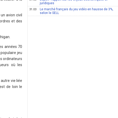
juridiques
Le marché français du jeu vidéo en hausse de 3%,
31.03
selon le SELL
un avion civil
ordres et des
chigan.
des années 70
 populaire jeu
es ordinateurs
ueurs où les
autre vie liée
st de loin le