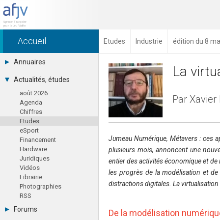
Accueil
Etudes
Industrie
édition du 8 m
Annuaires
La virtu
Toutes les sociétés (691)
Actualités, études
Studios (418)
août 2026
Editeurs (49)
Par Xavier
Agenda
Distributeurs (16)
Chiffres
Hard. / Accessoires (10)
Etudes
Middlewares (15)
eSport
Prestataires (99)
Jumeau Numérique, Métavers : ces app
Financement
Assoc. / Syndicats (21)
Hardware
plusieurs mois, annoncent une nouvell
Formations / Ecoles (46)
Juridiques
Presse spécialisée (17)
entier des activités économique et de 
Vidéos
les progrès de la modélisation et de
Librairie
distractions digitales. La virtualisatio
Photographies
RSS
Forums
De la modélisation numérique