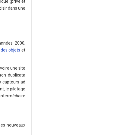
ique (privé et
oisir dans une
années 2000,
 des objets
et
voire une site
son duplicata
s capteurs ad
, le pilotage
intermédiaire
 ses nouveaux