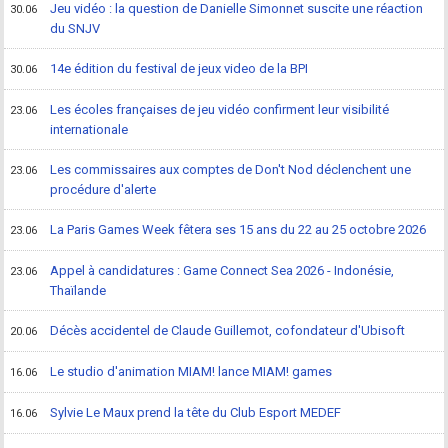
Jeu vidéo : la question de Danielle Simonnet suscite une réaction
30.06
du SNJV
14e édition du festival de jeux video de la BPI
30.06
Les écoles françaises de jeu vidéo confirment leur visibilité
23.06
internationale
Les commissaires aux comptes de Don't Nod déclenchent une
23.06
procédure d'alerte
La Paris Games Week fêtera ses 15 ans du 22 au 25 octobre 2026
23.06
Appel à candidatures : Game Connect Sea 2026 - Indonésie,
23.06
Thaïlande
Décès accidentel de Claude Guillemot, cofondateur d'Ubisoft
20.06
Le studio d'animation MIAM! lance MIAM! games
16.06
Sylvie Le Maux prend la tête du Club Esport MEDEF
16.06