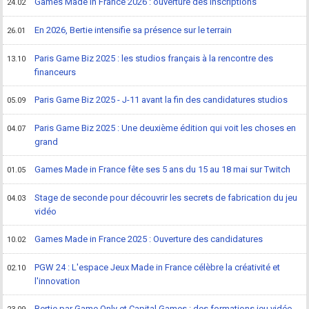
Games Made in France 2026 : ouverture des inscriptions
24.02
En 2026, Bertie intensifie sa présence sur le terrain
26.01
Paris Game Biz 2025 : les studios français à la rencontre des
13.10
financeurs
Paris Game Biz 2025 - J-11 avant la fin des candidatures studios
05.09
Paris Game Biz 2025 : Une deuxième édition qui voit les choses en
04.07
grand
Games Made in France fête ses 5 ans du 15 au 18 mai sur Twitch
01.05
Stage de seconde pour découvrir les secrets de fabrication du jeu
04.03
vidéo
Games Made in France 2025 : Ouverture des candidatures
10.02
PGW 24 : L'espace Jeux Made in France célèbre la créativité et
02.10
l'innovation
Bertie par Game Only et Capital Games : des formations jeu vidéo