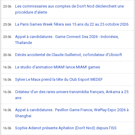
Les commissaires aux comptes de Don't Nod déclenchent une
23.06
procédure d'alerte
La Paris Games Week fêtera ses 15 ans du 22 au 25 octobre 2026
23.06
Appel à candidatures : Game Connect Sea 2026 - Indonésie,
23.06
Thaïlande
Décès accidentel de Claude Guillemot, cofondateur d'Ubisoft
20.06
Le studio d'animation MIAM! lance MIAM! games
16.06
Sylvie Le Maux prend la tête du Club Esport MEDEF
16.06
Créateur d'un des rares univers transmédia français, Ankama a 25
16.06
ans
Appel à candidatures : Pavillon Game France, WePlay Expo 2026 à
16.06
Shanghai
Sophie Adenot présente Aphelion (Don't Nod) depuis l'ISS
16.06