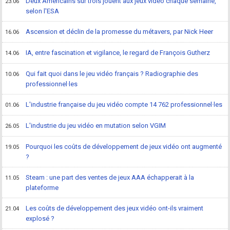
Deux Américains sur trois jouent aux jeux vidéo chaque semaine,
23.06
selon l'ESA
Ascension et déclin de la promesse du métavers, par Nick Heer
16.06
IA, entre fascination et vigilance, le regard de François Gutherz
14.06
Qui fait quoi dans le jeu vidéo français ? Radiographie des
10.06
professionnel·les
L'industrie française du jeu vidéo compte 14 762 professionnel·les
01.06
L'industrie du jeu vidéo en mutation selon VGIM
26.05
Pourquoi les coûts de développement de jeux vidéo ont augmenté
19.05
?
Steam : une part des ventes de jeux AAA échapperait à la
11.05
plateforme
Les coûts de développement des jeux vidéo ont-ils vraiment
21.04
explosé ?