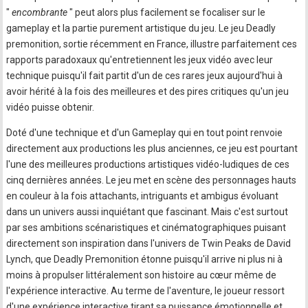
"
encombrante
" peut alors plus facilement se focaliser sur le
gameplay et la partie purement artistique du jeu. Le jeu Deadly
premonition, sortie récemment en France, illustre parfaitement ces
rapports paradoxaux qu'entretiennent les jeux vidéo avec leur
technique puisqu'il fait partit d'un de ces rares jeux aujourd'hui à
avoir hérité à la fois des meilleures et des pires critiques qu'un jeu
vidéo puisse obtenir.
Doté d'une technique et d'un Gameplay qui en tout point renvoie
directement aux productions les plus anciennes, ce jeu est pourtant
l'une des meilleures productions artistiques vidéo-ludiques de ces
cinq dernières années. Le jeu met en scène des personnages hauts
en couleur à la fois attachants, intriguants et ambigus évoluant
dans un univers aussi inquiétant que fascinant. Mais c'est surtout
par ses ambitions scénaristiques et cinématographiques puisant
directement son inspiration dans l'univers de Twin Peaks de David
Lynch, que Deadly Premonition étonne puisqu'il arrive ni plus ni à
moins à propulser littéralement son histoire au cœur même de
l'expérience interactive. Au terme de l'aventure, le joueur ressort
d'une expérience interactive tirant sa puissance émotionnelle et