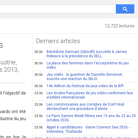
12,722 lectures
Derniers articles
s
Bénédicte Germain (Ubisoft) succède à James
30.06
Rebours à la présidence du SELL
ustrie,
La place des femmes dans l'écosystème du jeu
30.06
vidéo
s 2013,
Jeu vidéo : la question de Danielle Simonnet
30.06
suscite une réaction du SNJV
14e édition du festival de jeux video de la BPI
30.06
 l'objectif de
Les écoles françaises de jeu vidéo confirment leur
23.06
visibilité internationale
Les commissaires aux comptes de Don't Nod
23.06
déclenchent une procédure d'alerte
wards ont été
La Paris Games Week fêtera ses 15 ans du 22 au 25
23.06
dustrie du jeu
octobre 2026
Appel à candidatures : Game Connect Sea 2026 -
23.06
Indonésie, Thaïlande
s en live, la