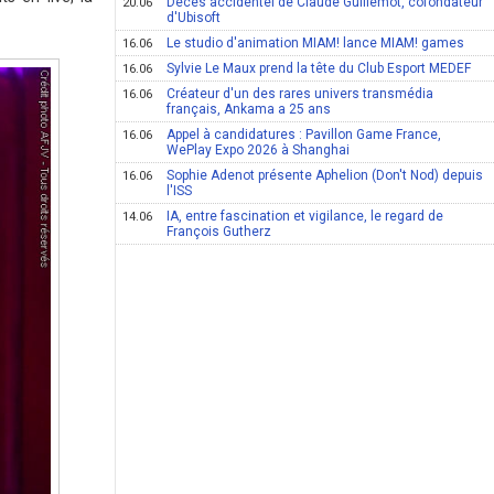
Décès accidentel de Claude Guillemot, cofondateur
20.06
d'Ubisoft
Le studio d'animation MIAM! lance MIAM! games
16.06
Sylvie Le Maux prend la tête du Club Esport MEDEF
16.06
Créateur d'un des rares univers transmédia
16.06
français, Ankama a 25 ans
Appel à candidatures : Pavillon Game France,
16.06
WePlay Expo 2026 à Shanghai
Sophie Adenot présente Aphelion (Don't Nod) depuis
16.06
l'ISS
IA, entre fascination et vigilance, le regard de
14.06
François Gutherz