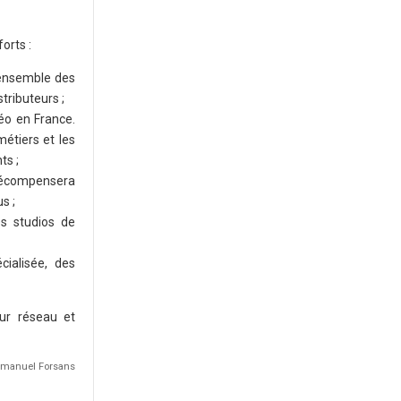
orts :
'ensemble des
tributeurs ;
éo en France.
métiers et les
ts ;
 récompensera
s ;
s studios de
cialisée, des
eur réseau et
mmanuel Forsans