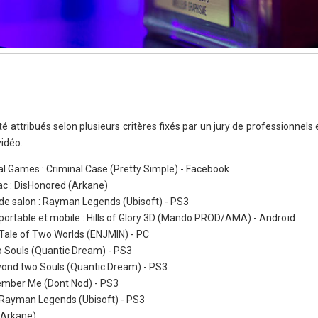
été attribués selon plusieurs critères fixés par un jury de professionnel
vidéo.
ial Games : Criminal Case (Pretty Simple) - Facebook
mac : DisHonored (Arkane)
e de salon : Rayman Legends (Ubisoft) - PS3
e portable et mobile : Hills of Glory 3D (Mando PROD/AMA) - Androïd
A Tale of Two Worlds (ENJMIN) - PC
wo Souls (Quantic Dream) - PS3
eyond two Souls (Quantic Dream) - PS3
member Me (Dont Nod) - PS3
: Rayman Legends (Ubisoft) - PS3
 (Arkane)