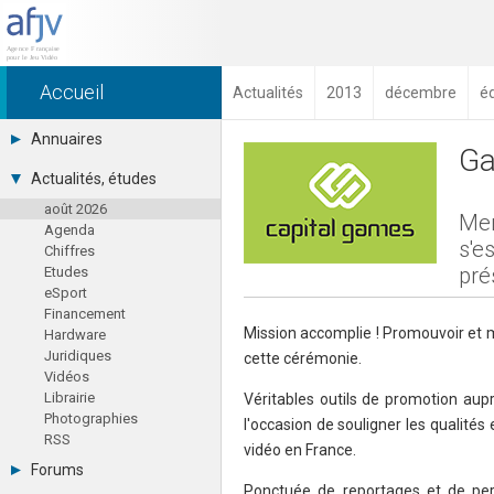
Accueil
Actualités
2013
décembre
é
Annuaires
Ga
Toutes les sociétés (691)
Actualités, études
Studios (418)
août 2026
Editeurs (49)
Mer
Agenda
Distributeurs (16)
s'e
Chiffres
Hard. / Accessoires (10)
pré
Etudes
Middlewares (15)
eSport
Prestataires (99)
Financement
Assoc. / Syndicats (21)
Mission accomplie ! Promouvoir et met
Hardware
Formations / Ecoles (46)
Juridiques
Presse spécialisée (17)
cette cérémonie.
Vidéos
Librairie
Véritables outils de promotion aup
Photographies
l'occasion de souligner les qualités 
RSS
vidéo en France.
Forums
Ponctuée de reportages et de per