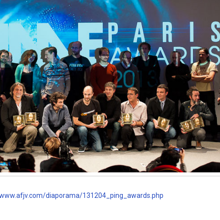
www.afjv.com/diaporama/131204_ping_awards.php