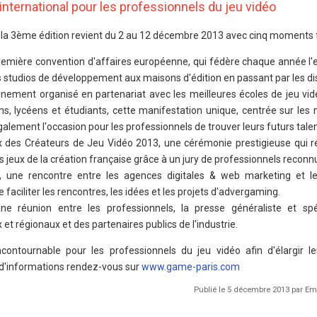
international pour les professionnels du jeu vidéo
 la 3ème édition revient du 2 au 12 décembre 2013 avec cinq moments f
emière convention d'affaires européenne, qui fédère chaque année l
s studios de développement aux maisons d'édition en passant par les dis
nement organisé en partenariat avec les meilleures écoles de jeu vid
s, lycéens et étudiants, cette manifestation unique, centrée sur les 
également l'occasion pour les professionnels de trouver leurs futurs talen
x des Créateurs de Jeu Vidéo 2013, une cérémonie prestigieuse qui
 jeux de la création française grâce à un jury de professionnels reconnu
 une rencontre entre les agences digitales & web marketing et le
faciliter les rencontres, les idées et les projets d'advergaming.
e réunion entre les professionnels, la presse généraliste et spé
 et régionaux et des partenaires publics de l'industrie.
ontournable pour les professionnels du jeu vidéo afin d'élargir l
 d'informations rendez-vous sur
www.game-paris.com
Publié le 5 décembre 2013 par E