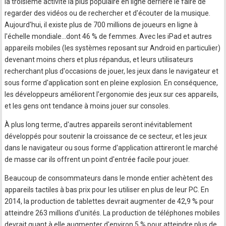
la troisième activité la plus populaire en ligne derrière le faire de
regarder des vidéos ou de rechercher et d'écouter de la musique.
Aujourd'hui, il existe plus de 700 millions de joueurs en ligne à
l'échelle mondiale…dont 46 % de femmes. Avec les iPad et autres
appareils mobiles (les systèmes reposant sur Android en particulier)
devenant moins chers et plus répandus, et leurs utilisateurs
recherchant plus d'occasions de jouer, les jeux dans le navigateur et
sous forme d'application sont en pleine explosion. En conséquence,
les développeurs améliorent l'ergonomie des jeux sur ces appareils,
et les gens ont tendance à moins jouer sur consoles.
À plus long terme, d'autres appareils seront inévitablement
développés pour soutenir la croissance de ce secteur, et les jeux
dans le navigateur ou sous forme d'application attireront le marché
de masse car ils offrent un point d'entrée facile pour jouer.
Beaucoup de consommateurs dans le monde entier achètent des
appareils tactiles à bas prix pour les utiliser en plus de leur PC. En
2014, la production de tablettes devrait augmenter de 42,9 % pour
atteindre 263 millions d'unités. La production de téléphones mobiles
devrait quant à elle augmenter d'environ 5 % pour atteindre plus de