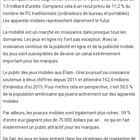
1,9 milliard d'unités. Comparez cela à un recul prévu de 11,2 % du
nombre de PC traditionnels (ordinateurs de bureau et portables)…
Les appareils mobiles représentent clairement le futur.
La mobilité est un marché en croissance dans presque tous les
domaines. Les jeux en ligne n'y font pas exception. Avec la
croissance continue de la publicité en ligne et de la publicité mobile,
les jeux sont susceptibles de devenir un canal extrêmement
important pour les marques.
Le public des jeux mobiles aux États-­‐Unis poursuit sa croissance
soutenue à deux chiffres depuis 2011 et atteindra 162,4 millions
d'individus d'ici 2015. Pour mettre cela en perspective, c'est 50,5 %
de la population américaine qui jouera activement sur des appareils
mobiles.
Par ailleurs, les joueurs mobiles sont également plus riches : 59 %
d'entre eux gagnent plus de 75 000 dollars par an … ce qui en fait
évidemment un public attractif pour les marques.
De fait, les jeux en ligne entrent dans les stratégies de marketing de