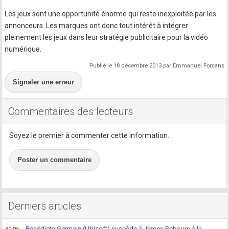
Les jeux sont une opportunité énorme qui reste inexploitée par les
annonceurs. Les marques ont donc tout intérêt à intégrer
pleinement les jeux dans leur stratégie publicitaire pour la vidéo
numérique.
Publié le 18 décembre 2013 par Emmanuel Forsans
Signaler une erreur
Commentaires des lecteurs
Soyez le premier à commenter cette information.
Poster un commentaire
Derniers articles
Bénédicte Germain (Ubisoft) succède à James Rebours à la