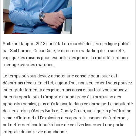
Suite au Rapport 2013 sur l'état du marché des jeux en ligne publié
par Spil Games, Oscar Diele, le directeur marketing de la société,
explique les raisons pour lesquelles les jeux et la mobilité font bon
ménage avec les marques.
Le temps où vous deviez acheter une console pour jouer est
désormais révolu. En effet, aujourd'hui, non seulement vous pouvez
jouer gratuitement à des jeux , mais aussi et surtout vous pouvez
jouer n'importe où et n'importe quand grâce à la profusion des
appareils mobiles, plus qu'à la pointe dans ce domaine. La popularité
des jeux tels qu'Angry Birds et Candy Crush, ainsi que la pénétration
rapide d'Internet et l'explosion des appareils connectés à Internet,
ont nettement contribué à faire de ce divertissement une partie
intégrale de notre vie quotidienne.