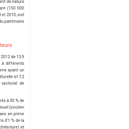
ent de nature
vant (150 000
 et 2010, soit
 du patrimoine
cteurs
n 2012 de 13,9
 à différents
omme ayant un
turelle et 7,2
sectoriel de
près à 30 % de
isuel (soutien
aire en prime
ns d'1 % de la
rchitecture) et