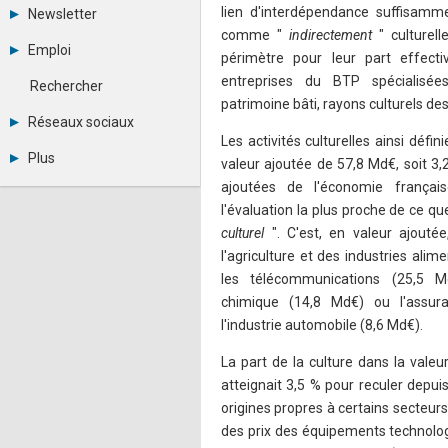
Tous les forums
lien d'interdépendance suffisamme
Newsletter
Créer un compte
comme "
indirectement
" culturel
Archives
Se connecter
Emploi
périmètre pour leur part effecti
Abonnement
Messages privés
Consulter les annonces
entreprises du BTP spécialisée
Contacter un modérateur
Rechercher
Déposer une annonce
patrimoine bâti, rayons culturels des
Observatoire de l'emploi
Réseaux sociaux
Métiers et compétences
Les activités culturelles ainsi déf
Twitter
Plus
valeur ajoutée de 57,8 Md€, soit 3
Youtube
Annonceurs
ajoutées de l'économie français
LinkedIn
Statistiques
Facebook
l'évaluation la plus proche de ce que
Plan du site
Instagram
culturel
". C'est, en valeur ajouté
Sitemap XML
Pinterest
l'agriculture et des industries alim
Ping Awards
les télécommunications (25,5 Md
A propos
Mentions légales
chimique (14,8 Md€) ou l'assur
l'industrie automobile (8,6 Md€).
La part de la culture dans la vale
atteignait 3,5 % pour reculer depu
origines propres à certains secteur
des prix des équipements technolog