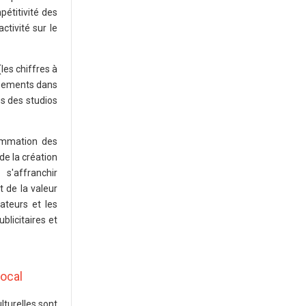
pétitivité des
ctivité sur le
(les chiffres à
issements dans
es des studios
ommation des
 de la création
s'affranchir
t de la valeur
ateurs et les
blicitaires et
local
lturelles sont