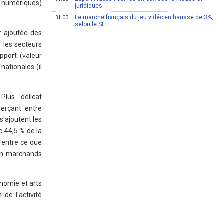
t numériques)
juridiques
Le marché français du jeu vidéo en hausse de 3%,
31.03
selon le SELL
ur ajoutée des
r les secteurs
pport (valeur
nationales (il
Plus délicat
erçant entre
 s'ajoutent les
 44,5 % de la
e entre ce que
non-marchands
onomie et arts
de l'activité