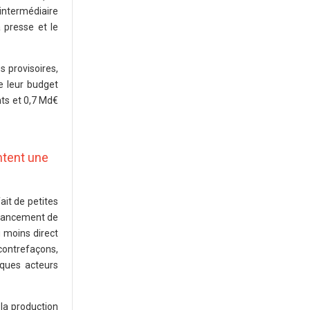
 intermédiaire
 presse et le
s provisoires,
e leur budget
ts et 0,7 Md€
ntent une
ait de petites
inancement de
u moins direct
 contrefaçons,
lques acteurs
 la production