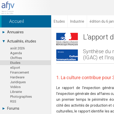
Accueil
Etudes
Industrie
édition du 6 ja
Annuaires
L'apport d
Toutes les sociétés (691)
Actualités, études
Studios (418)
août 2026
Editeurs (49)
Synthèse du r
Agenda
Distributeurs (16)
(IGAC) et l'I
Chiffres
Hard. / Accessoires (10)
Etudes
Middlewares (15)
eSport
Prestataires (99)
Financement
Assoc. / Syndicats (21)
1. La culture contribue pour
Hardware
Formations / Ecoles (46)
Juridiques
Presse spécialisée (17)
Vidéos
Le rapport de l'inspection généra
Librairie
l'inspection générale des affaires c
Photographies
un premier temps le périmètre éc
RSS
côté des activités de production et d
Forums
culturelles, le rapport identifie les a