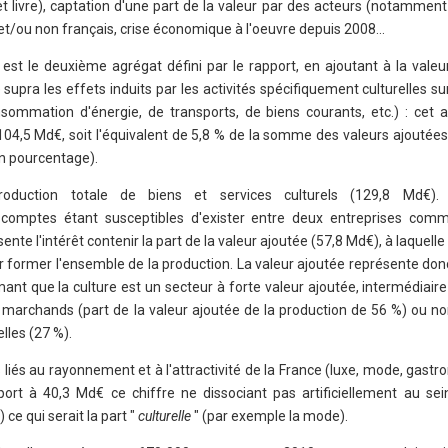
et livre), captation d'une part de la valeur par des acteurs (notammen
et/ou non français, crise économique à l'oeuvre depuis 2008...
 est le deuxième agrégat défini par le rapport, en ajoutant à la vale
ie supra les effets induits par les activités spécifiquement culturelles su
nsommation d'énergie, de transports, de biens courants, etc.) : cet a
 104,5 Md€, soit l'équivalent de 5,8 % de la somme des valeurs ajoutées 
un pourcentage).
oduction totale de biens et services culturels (129,8 Md€). 
comptes étant susceptibles d'exister entre deux entreprises comm
sente l'intérêt contenir la part de la valeur ajoutée (57,8 Md€), à laquelle
former l'ensemble de la production. La valeur ajoutée représente donc
rmant que la culture est un secteur à forte valeur ajoutée, intermédiair
es marchands (part de la valeur ajoutée de la production de 56 %) ou 
elles (27 %).
s liés au rayonnement et à l'attractivité de la France (luxe, mode, gastr
port à 40,3 Md€ ce chiffre ne dissociant pas artificiellement au sein 
ce qui serait la part "
culturelle
" (par exemple la mode).