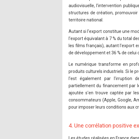
audiovisuelle, l'intervention publiqu
structures de création, promouvoir u
territoire national.
Autant si l'export constitue une mod
l'export équivalant à 7 % du total 
les films français), autant l'export
de développement et 36 % de celui de
Le numérique transforme en prof
produits culturels industriels. Si le
l'est également par l'irruption
partiellement du financement par l
ajoutée s'en trouve captée par le
consommateurs (Apple, Google, Amazo
pour imposer leurs conditions aux c
4. Une corrélation positive ex
Les études réalisées en France dans 