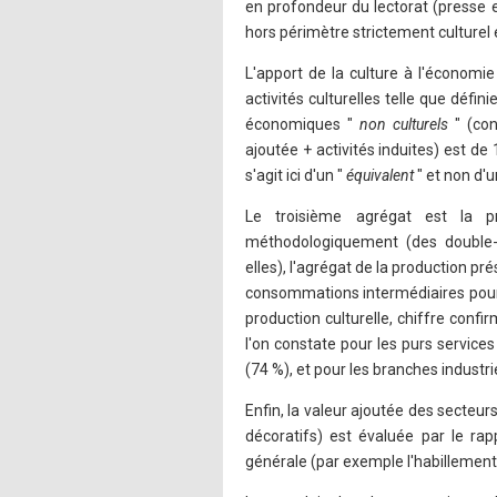
en profondeur du lectorat (presse 
hors périmètre strictement culturel 
L'apport de la culture à l'économie
activités culturelles telle que défin
économiques "
non culturels
" (co
ajoutée + activités induites) est de
s'agit ici d'un "
équivalent
" et non d'
Le troisième agrégat est la pr
méthodologiquement (des double-
elles), l'agrégat de la production pré
consommations intermédiaires pour 
production culturelle, chiffre confi
l'on constate pour les purs servic
(74 %), et pour les branches industri
Enfin, la valeur ajoutée des secteur
décoratifs) est évaluée par le rap
générale (par exemple l'habillement) 