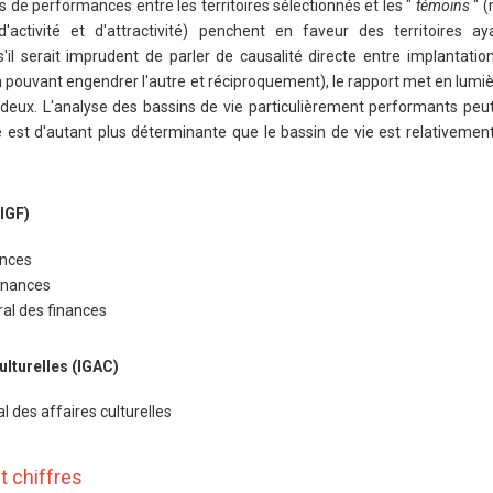
 de performances entre les territoires sélectionnés et les "
témoins
" 
'activité et d'attractivité) penchent en faveur des territoires ay
'il serait imprudent de parler de causalité directe entre implantation
pouvant engendrer l'autre et réciproquement), le rapport met en lumièr
es deux. L'analyse des bassins de vie particulièrement performants peu
le est d'autant plus déterminante que le bassin de vie est relativeme
(IGF)
ances
finances
ral des finances
ulturelles (IGAC)
l des affaires culturelles
t chiffres