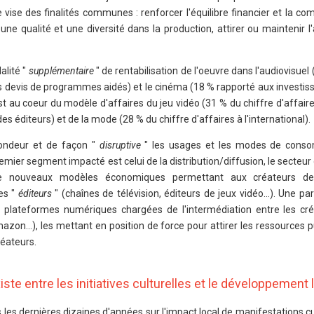
e vise des finalités communes : renforcer l'équilibre financier et la com
ne qualité et une diversité dans la production, attirer ou maintenir l'a
alité "
supplémentaire
" de rentabilisation de l'oeuvre dans l'audiovisuel 
des devis de programmes aidés) et le cinéma (18 % rapporté aux invest
 est au coeur du modèle d'affaires du jeu vidéo (31 % du chiffre d'affair
s éditeurs) et de la mode (28 % du chiffre d'affaires à l'international).
ondeur et de façon "
disruptive
" les usages et les modes de cons
 premier segment impacté est celui de la distribution/diffusion, le secteur
 de nouveaux modèles économiques permettant aux créateurs de 
es "
éditeurs
" (chaînes de télévision, éditeurs de jeux vidéo...). Une par
s plateformes numériques chargées de l'intermédiation entre les cré
n...), les mettant en position de force pour attirer les ressources pu
réateurs.
iste entre les initiatives culturelles et le développement 
les dernières dizaines d'années sur l'impact local de manifestations cu