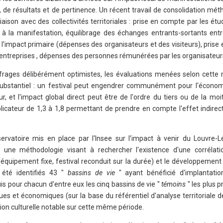
de résultats et de pertinence. Un récent travail de consolidation mét
en liaison avec des collectivités territoriales : prise en compte par les é
 la manifestation, équilibrage des échanges entrants-sortants entre 
e l'impact primaire (dépenses des organisateurs et des visiteurs), pris
rentreprises , dépenses des personnes rémunérées par les organisateur
hiffrages délibérément optimistes, les évaluations menées selon cette
substantiel : un festival peut engendrer communément pour l'économ
, et l'impact global direct peut être de l'ordre du tiers ou de la mo
iplicateur de 1,3 à 1,8 permettant de prendre en compte l'effet indirec
observatoire mis en place par l'Insee sur l'impact à venir du Louvre-L
é une méthodologie visant à rechercher l'existence d'une corrélat
e (équipement fixe, festival reconduit sur la durée) et le développemen
 été identifiés 43 "
bassins de vie
" ayant bénéficié d'implantation
uis pour chacun d'entre eux les cinq bassins de vie "
témoins
" les plus 
 et économiques (sur la base du référentiel d'analyse territoriale de
ion culturelle notable sur cette même période.