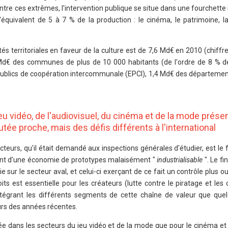
 Entre ces extrêmes, l'intervention publique se situe dans une fourchette
'équivalent de 5 à 7 % de la production : le cinéma, le patrimoine, la
ités territoriales en faveur de la culture est de 7,6 Md€ en 2010 (chiffre
Md€ des communes de plus de 10 000 habitants (de l'ordre de 8 % d
publics de coopération intercommunale (EPCI), 1,4 Md€ des départemen
jeu vidéo, de l'audiovisuel, du cinéma et de la mode prése
outée proche, mais des défis différents à l'international
teurs, qu'il était demandé aux inspections générales d'étudier, est le f
ndant d'une économie de prototypes malaisément "
industrialisable
". Le f
e sur le secteur aval, et celui-ci exerçant de ce fait un contrôle plus o
its est essentielle pour les créateurs (lutte contre le piratage et les
intégrant les différents segments de cette chaîne de valeur que que
rs des années récentes.
itée dans les secteurs du jeu vidéo et de la mode que pour le cinéma et