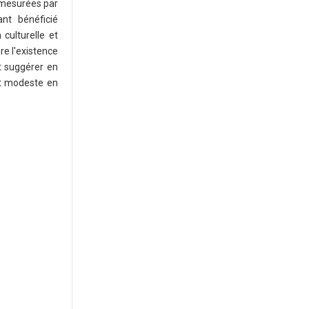
(mesurées par
ant bénéficié
 culturelle et
e l'existence
t suggérer en
nt modeste en