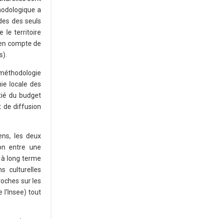
hodologique a
tudes des seuls
le territoire
e en compte de
s).
 méthodologie
ie locale des
itié du budget
t de diffusion
ens, les deux
ion entre une
t à long terme
s culturelles
proches sur les
 l'Insee) tout