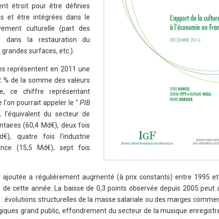
nt étroit pour être définies
les et être intégrées dans le
vement culturelle (part des
s dans la restauration du
 grandes surfaces, etc.).
inies représentent en 2011 une
,2 % de la somme des valeurs
e, ce chiffre représentant
 l'on pourrait appeler le "
PIB
e, l'équivalent du secteur de
entaires (60,4 Md€), deux fois
€), quatre fois l'industrie
ance (15,5 Md€), sept fois
ur ajoutée a régulièrement augmenté (à prix constants) entre 1995 et
is de cette année. La baisse de 0,3 points observée depuis 2005 peut a
s : évolutions structurelles de la masse salariale ou des marges commer
iques grand public, effondrement du secteur de la musique enregistr