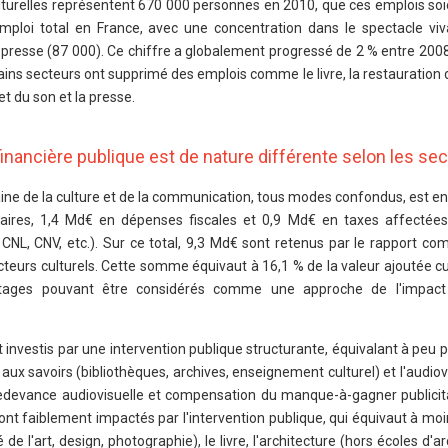
ulturelles représentent 670 000 personnes en 2010, que ces emplois soi
'emploi total en France, avec une concentration dans le spectacle vi
la presse (87 000). Ce chiffre a globalement progressé de 2 % entre 2008
ins secteurs ont supprimé des emplois comme le livre, la restauration
 et du son et la presse.
 financière publique est de nature différente selon les se
maine de la culture et de la communication, tous modes confondus, est e
aires, 1,4 Md€ en dépenses fiscales et 0,9 Md€ en taxes affectées
 CNL, CNV, etc.). Sur ce total, 9,3 Md€ sont retenus par le rapport c
teurs culturels. Cette somme équivaut à 16,1 % de la valeur ajoutée cul
tages pouvant être considérés comme une approche de l'impact 
 investis par une intervention publique structurante, équivalant à peu 
et aux savoirs (bibliothèques, archives, enseignement culturel) et l'audiov
, redevance audiovisuelle et compensation du manque-à-gagner publicit
ont faiblement impactés par l'intervention publique, qui équivaut à moi
 de l'art, design, photographie), le livre, l'architecture (hors écoles d'a