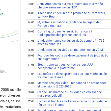
Deux Américains sur trois jouent aux jeux vidéo
23.06
chaque semaine, selon l'ESA
Ascension et déclin de la promesse du métavers,
16.06
par Nick Heer
IA, entre fascination et vigilance, le regard de
14.06
François Gutherz
Qui fait quoi dans le jeu vidéo français ?
10.06
Radiographie des professionnel·les
L'industrie française du jeu vidéo compte 14 762
01.06
professionnel·les
L'industrie du jeu vidéo en mutation selon VGIM
26.05
Pourquoi les coûts de développement de jeux vidéo
19.05
ont augmenté ?
Steam : une part des ventes de jeux AAA
11.05
échapperait à la plateforme
Les coûts de développement des jeux vidéo ont-ils
21.04
vraiment explosé ?
Marché des jeux vidéo - Tendances de croissance
15.04
et prévisions (2025-2030)
 2005 où elle
France : un marché du jeu vidéo en croissance,
08.04
voir diverses
mais plus sélectif
ciales, baisse
Forces et fragilités de l'écosystème du jeu vidéo en
07.04
région Ile-de-France
ée, mutations
Esport : rapport sur les enjeux économiques et
31.03