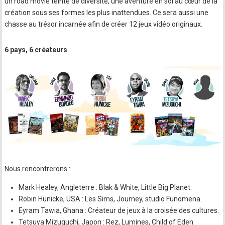
un road movie teinté de diversité, une aventure en soi au cœur de la
création sous ses formes les plus inattendues. Ce sera aussi une
chasse au trésor incarnée afin de créer 12 jeux vidéo originaux.
6 pays, 6 créateurs
Nous rencontrerons :
Mark Healey, Angleterre : Blak & White, Little Big Planet.
Robin Hunicke, USA : Les Sims, Journey, studio Funomena.
Eyram Tawia, Ghana : Créateur de jeux à la croisée des cultures.
Tetsuya Mizuguchi, Japon : Rez, Lumines, Child of Eden.