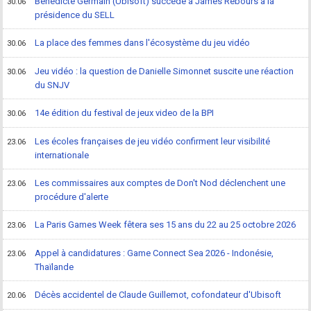
Bénédicte Germain (Ubisoft) succède à James Rebours à la
30.06
présidence du SELL
La place des femmes dans l'écosystème du jeu vidéo
30.06
Jeu vidéo : la question de Danielle Simonnet suscite une réaction
30.06
du SNJV
14e édition du festival de jeux video de la BPI
30.06
Les écoles françaises de jeu vidéo confirment leur visibilité
23.06
internationale
Les commissaires aux comptes de Don't Nod déclenchent une
23.06
procédure d'alerte
La Paris Games Week fêtera ses 15 ans du 22 au 25 octobre 2026
23.06
Appel à candidatures : Game Connect Sea 2026 - Indonésie,
23.06
Thaïlande
Décès accidentel de Claude Guillemot, cofondateur d'Ubisoft
20.06