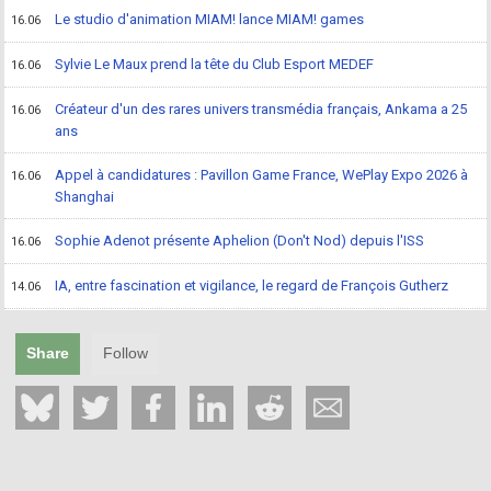
Le studio d'animation MIAM! lance MIAM! games
16.06
Sylvie Le Maux prend la tête du Club Esport MEDEF
16.06
Créateur d'un des rares univers transmédia français, Ankama a 25
16.06
ans
Appel à candidatures : Pavillon Game France, WePlay Expo 2026 à
16.06
Shanghai
Sophie Adenot présente Aphelion (Don't Nod) depuis l'ISS
16.06
IA, entre fascination et vigilance, le regard de François Gutherz
14.06
Share
Follow