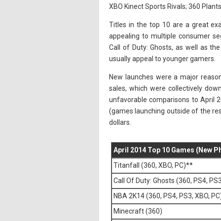
XBO Kinect Sports Rivals; 360 Plant
Titles in the top 10 are a great ex
appealing to multiple consumer se
Call of Duty: Ghosts, as well as th
usually appeal to younger gamers.
New launches were a major reason 
sales, which were collectively dow
unfavorable comparisons to April 2
(games launching outside of the res
dollars.
April 2014 Top 10 Games (New Phys
Titanfall (360, XBO, PC)**
Call Of Duty: Ghosts (360, PS4, PS
NBA 2K14 (360, PS4, PS3, XBO, PC
Minecraft (360)