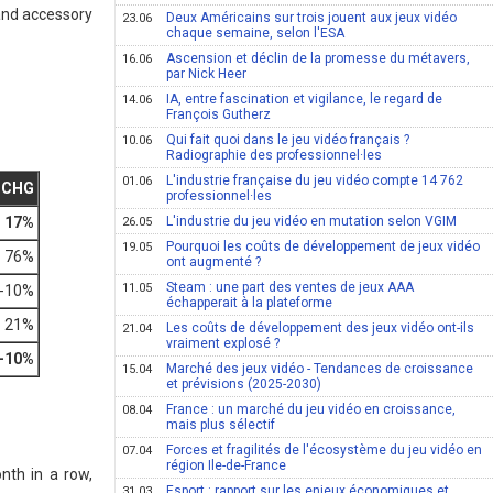
 and accessory
Deux Américains sur trois jouent aux jeux vidéo
23.06
chaque semaine, selon l'ESA
Ascension et déclin de la promesse du métavers,
16.06
par Nick Heer
IA, entre fascination et vigilance, le regard de
14.06
François Gutherz
Qui fait quoi dans le jeu vidéo français ?
10.06
Radiographie des professionnel·les
L'industrie française du jeu vidéo compte 14 762
01.06
CHG
professionnel·les
17%
L'industrie du jeu vidéo en mutation selon VGIM
26.05
Pourquoi les coûts de développement de jeux vidéo
19.05
76%
ont augmenté ?
Steam : une part des ventes de jeux AAA
11.05
-10%
échapperait à la plateforme
21%
Les coûts de développement des jeux vidéo ont-ils
21.04
vraiment explosé ?
-10%
Marché des jeux vidéo - Tendances de croissance
15.04
et prévisions (2025-2030)
France : un marché du jeu vidéo en croissance,
08.04
mais plus sélectif
Forces et fragilités de l'écosystème du jeu vidéo en
07.04
région Ile-de-France
nth in a row,
Esport : rapport sur les enjeux économiques et
31.03