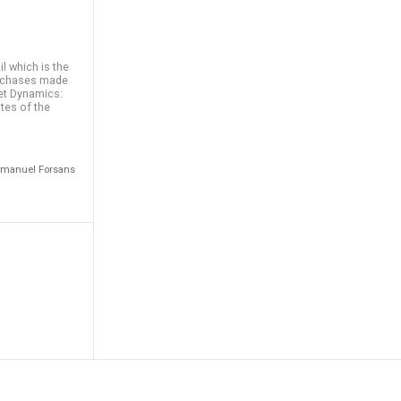
l which is the
urchases made
ket Dynamics:
tes of the
Emmanuel Forsans