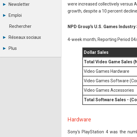
Tous les forums
were increased collectively versus 
Newsletter
Créer un compte
growth, despite a 10 percent decline
Archives
Se connecter
Emploi
Abonnement
Messages privés
Consulter les annonces
Contacter un modérateur
Rechercher
NPD Group's U.S. Games Industry S
Déposer une annonce
Observatoire de l'emploi
Réseaux sociaux
4-week month; Reporting Period 04
Métiers et compétences
Twitter
Plus
Youtube
Dollar Sales
Annonceurs
LinkedIn
Total Video Game Sales (
Statistiques
Facebook
Plan du site
Instagram
Video Games Hardware
Sitemap XML
Pinterest
Ping Awards
Video Games Software (Cons
A propos
Video Games Accessories
Mentions légales
Total Software Sales - (C
Hardware
Sony's PlayStation 4 was the numb