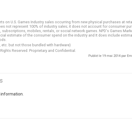
rts on U.S. Games Industry sales occurring from new physical purchases at retai
does not represent 100% of industry sales; it does not account for consumer p
les, subscriptions, mobiles, rentals, or social network games. NPD's Games Mar
fficial estimate of the consumer spend on the industry and It does include estima
ods.
, etc. but not those bundled with hardware)
 Rights Reserved. Proprietary and Confidential.
Publié le 19 mai 2014 par 
s
 information.