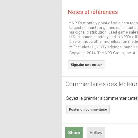
Notes et références
* NPD's monthly point-of-sale data repo
largest channel for games sales, but 
via digital distribution, used game sa
U.S. is issued quarterly and is NPD's o
size of those other monetization meth
** (includes CE, GOTY editions, bundles
Copyright 2014. The NPD Group, Inc. All
Signaler une erreur
Commentaires des lecteur
Soyez le premier à commenter cette
Poster un commentaire
Share
Follow