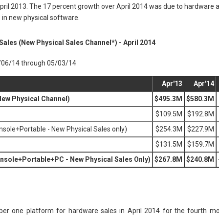
April 2013. The 17 percent growth over April 2014 was due to hardware
 in new physical software.
ales (New Physical Sales Channel*) - April 2014
/06/14 through 05/03/14
Apr'13
Apr'14
New Physical Channel)
$495.3M
$580.3M
$109.5M
$192.8M
ole+Portable - New Physical Sales only)
$254.3M
$227.9M
$131.5M
$159.7M
onsole+Portable+PC - New Physical Sales Only)
$267.8M
$240.8M
er one platform for hardware sales in April 2014 for the fourth mo