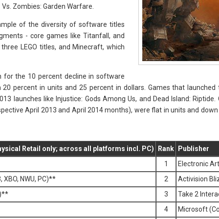
s Vs. Zombies: Garden Warfare.
ample of the diversity of software titles
gments - core games like Titanfall, and
e three LEGO titles, and Minecraft, which
for the 10 percent decline in software
n 20 percent in units and 25 percent in dollars. Games that launched t
013 launches like Injustice: Gods Among Us, and Dead Island: Riptide. 
pective April 2013 and April 2014 months), were flat in units and down
ical Retail only; across all platforms incl. PC)
Rank
Publisher
1
Electronic Ar
3, XBO, NWU, PC)**
2
Activision Bl
)**
3
Take 2 Intera
4
Microsoft (C