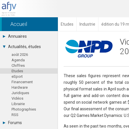
Accueil
Etudes
Industrie
édition du 19 
Annuaires
Vi
Toutes les sociétés (691)
Actualités, études
20
Studios (418)
août 2026
Editeurs (49)
Agenda
Distributeurs (16)
Chiffres
Hard. / Accessoires (10)
Etudes
Middlewares (15)
These sales figures represent new
eSport
Prestataires (99)
Financement
roughly 50 percent of the total 
Assoc. / Syndicats (21)
Hardware
Formations / Ecoles (46)
physical format sales in April such a
Juridiques
Presse spécialisée (17)
full game and add-on content down
Vidéos
spend on social network games at $5
Librairie
Our final assessment of the consumer
Photographies
RSS
our Q2 Games Market Dynamics: U.S.
Forums
As seen in the past two months, ove