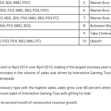
PS4, 3DS, NWU, PSV)
5
Warner Bros. 
3DS, PS3, NWU, XBO, PS4, PSV)
6
Warner Bros. 
S3, NDS, 3DS, PS4, NWU, XBO, PSV, PC)
7
Warner Bros. 
360, PS3, NWU, 3DS)
8
Activision Bl
9
Take 2 Intera
60, PS3, PS4, XBO, NWU, PC)
10
Ubisoft
ent in April 2014 over April 2013, making it the largest increase seen s
 increase in the volume of sales was driven by Interactive Gaming Toy
Gamepads.
cessory type with the highest sales; sales grew over 80 percent whe
oost sales of Interactive Gaming Toys with gifting for kids.
ts second month of consecutive revenue growth.