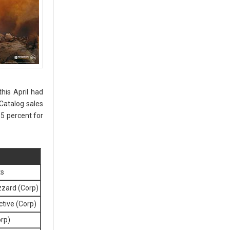
his April had
Catalog sales
 5 percent for
ts
izzard (Corp)
ctive (Corp)
orp)