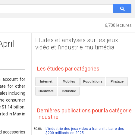
6,700 lectures
Etudes et analyses sur les jeux
April
vidéo et l'industrie multimédia
Les études par catégories
h account for
Internet
Mobiles
Populations
Piratage
ate for other
Hardware
Industrie
ales including
 the consumer
$1.14 billion.
Dernières publications pour la catégorie
rted in May in
Industrie
L'industrie des jeux vidéo a franchi la barre des
30.06
nd accessories
$200 milliards en 2025