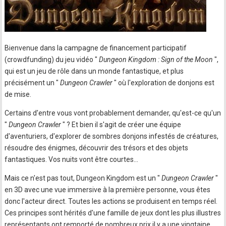
Bienvenue dans la campagne de financement participatif
(crowdfunding) du jeu vidéo "
Dungeon Kingdom : Sign of the Moon
",
qui est un jeu de rôle dans un monde fantastique, et plus
précisément un "
Dungeon Crawler
" où l'exploration de donjons est
de mise.
Certains d'entre vous vont probablement demander, qu'est-ce qu'un
"
Dungeon Crawler
" ? Et bien il s'agit de créer une équipe
d'aventuriers, d'explorer de sombres donjons infestés de créatures,
résoudre des énigmes, découvrir des trésors et des objets
fantastiques. Vos nuits vont être courtes...
Mais ce n'est pas tout, Dungeon Kingdom est un "
Dungeon Crawler
"
en 3D avec une vue immersive à la première personne, vous êtes
donc l'acteur direct. Toutes les actions se produisent en temps réel.
Ces principes sont hérités d'une famille de jeux dont les plus illustres
représentants ont remporté de nombreux prix il y a une vingtaine