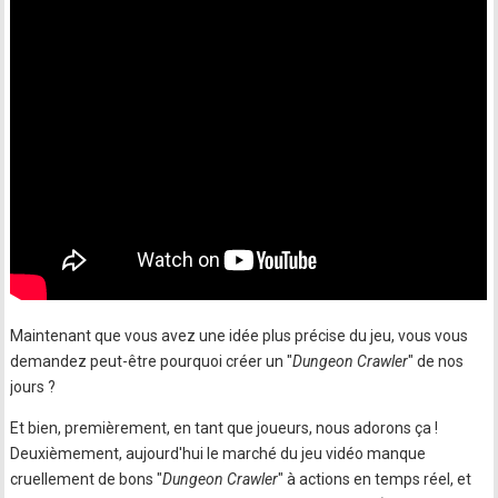
Maintenant que vous avez une idée plus précise du jeu, vous vous
demandez peut-être pourquoi créer un "
Dungeon Crawler
" de nos
jours ?
Et bien, premièrement, en tant que joueurs, nous adorons ça !
Deuxièmement, aujourd'hui le marché du jeu vidéo manque
cruellement de bons "
Dungeon Crawler
" à actions en temps réel, et