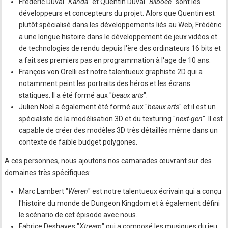
Frédéric Duval "
Kanda
" et Quentin Duval "
Bilboee
" sont les
développeurs et concepteurs du projet. Alors que Quentin est
plutôt spécialisé dans les développements liés au Web, Frédéric
a une longue histoire dans le développement de jeux vidéos et
de technologies de rendu depuis l'ère des ordinateurs 16 bits et
a fait ses premiers pas en programmation à l'age de 10 ans.
François von Orelli est notre talentueux graphiste 2D qui a
notamment peint les portraits des héros et les écrans
statiques. Il a été formé aux "
beaux arts
".
Julien Noël a également été formé aux "
beaux arts
" et il est un
spécialiste de la modélisation 3D et du texturing "
next-gen
". Il est
capable de créer des modèles 3D très détaillés même dans un
contexte de faible budget polygones.
A ces personnes, nous ajoutons nos camarades œuvrant sur des
domaines très spécifiques:
Marc Lambert "
Weren
" est notre talentueux écrivain qui a conçu
l'histoire du monde de Dungeon Kingdom et à également défini
le scénario de cet épisode avec nous.
Fabrice Deshayes "
Xtream
" qui a composé les musiques du jeu.