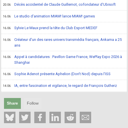
Décès accidentel de Claude Guillemot, cofondateur d'Ubisoft
20.06
Le studio d'animation MIAM! lance MIAM! games
16.06
Sylvie Le Maux prend la tête du Club Esport MEDEF
16.06
Créateur d'un des rares univers transmédia français, Ankama a 25
16.06
ans
Appel à candidatures : Pavillon Game France, WePlay Expo 2026 à
16.06
Shanghai
Sophie Adenot présente Aphelion (Don't Nod) depuis l'ISS
16.06
IA, entre fascination et vigilance, le regard de François Gutherz
14.06
Share
Follow