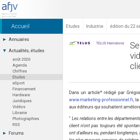
Accueil
Etudes
Industrie
édition du 22 
Annuaires
Se
Toutes les sociétés (691)
Actualités, études
vi
Studios (418)
août 2026
Editeurs (49)
cl
Agenda
Distributeurs (16)
Chiffres
Hard. / Accessoires (10)
Etudes
Middlewares (15)
eSport
Prestataires (99)
Financement
Assoc. / Syndicats (21)
Dans un article* rédigé par Grégoi
Hardware
Formations / Ecoles (46)
www.marketing-professionnel.fr
, l
Juridiques
Presse spécialisée (17)
Vidéos
aux éditeurs qui souhaitent améliorer
Librairie
"
Les relations entre les départements 
Photographies
RSS
client n'ont pas toujours été sponta
ont d'ailleurs eu, pendant longtemps,
Forums