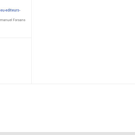
eu-editeurs-
Emmanuel Forsans