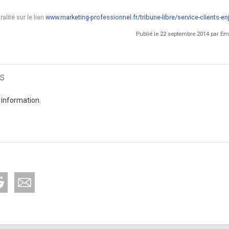
alité sur le lien
www.marketing-professionnel.fr/tribune-libre/service-clients-enj
Publié le 22 septembre 2014 par 
s
 information.