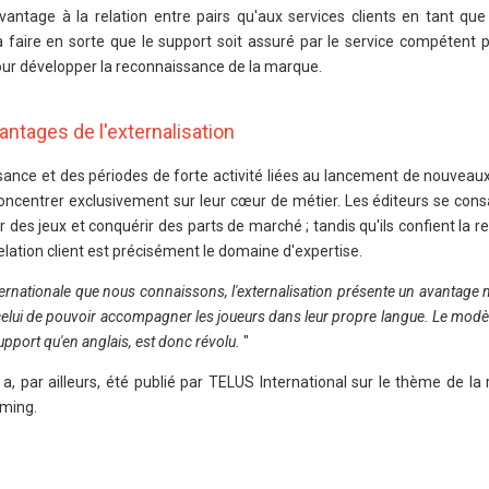
antage à la relation entre pairs qu'aux services clients en tant que t
aire en sorte que le support soit assuré par le service compétent p
pour développer la reconnaissance de la marque.
antages de l'externalisation
oissance et des périodes de forte activité liées au lancement de nouveaux
oncentrer exclusivement sur leur cœur de métier. Les éditeurs se cons
r des jeux et conquérir des parts de marché ; tandis qu'ils confient la rel
relation client est précisément le domaine d'expertise.
rnationale que nous connaissons, l'externalisation présente un avantage m
lui de pouvoir accompagner les joueurs dans leur propre langue. Le modèle
 support qu'en anglais, est donc révolu.
"
, par ailleurs, été publié par TELUS International sur le thème de la r
aming.