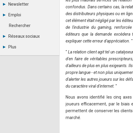
les plus mauvais services de relation 
Tous les forums
Newsletter
confondus. Dans certains cas, la relat
Créer un compte
Archives
Se connecter
des distributeurs physiques ou en lign
Emploi
Abonnement
Messages privés
cet élément était négligé par les édite
Consulter les annonces
Contacter un modérateur
Rechercher
de l'industrie du gaming, renforcée
Déposer une annonce
éditeurs que la demande excèdera to
Observatoire de l'emploi
Réseaux sociaux
Métiers et compétences
expliquer cette erreur d'appréciation.
"
Twitter
Plus
Youtube
"
La relation client agit tel un catalyseu
Annonceurs
LinkedIn
d'en faire de véritables prescripte
Statistiques
Facebook
d'ailleurs de plus en plus exigeants. 
Plan du site
Instagram
Sitemap XML
propre langue - et non plus uniquement
Pinterest
Ping Awards
d'alerter les autres joueurs sur les d
A propos
du caractère viral d'internet.
"
Mentions légales
Nous avons identifié les cinq axes
joueurs efficacement, par le biais e
permettent de conserver les clients 
marché.