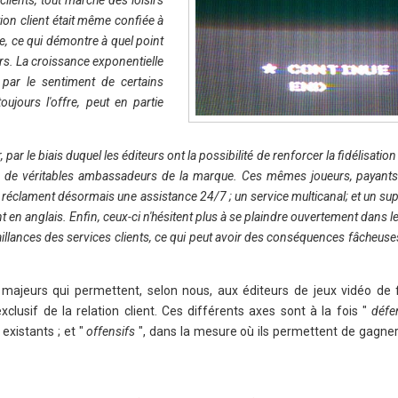
clients, tout marché des loisirs
ion client était même confiée à
e, ce qui démontre à quel point
urs. La croissance exponentielle
 par le sentiment de certains
ujours l'offre, peut en partie
r, par le biais duquel les éditeurs ont la possibilité de renforcer la fidélisatio
urs, de véritables ambassadeurs de la marque. Ces mêmes joueurs, payant
Ils réclament désormais une assistance 24/7 ; un service multicanal; et un su
 en anglais. Enfin, ceux-ci n'hésitent plus à se plaindre ouvertement dans l
éfaillances des services clients, ce qui peut avoir des conséquences fâcheu
 majeurs qui permettent, selon nous, aux éditeurs de jeux vidéo de fi
xclusif de la relation client. Ces différents axes sont à la fois "
défe
existants ; et "
offensifs
", dans la mesure où ils permettent de gagner