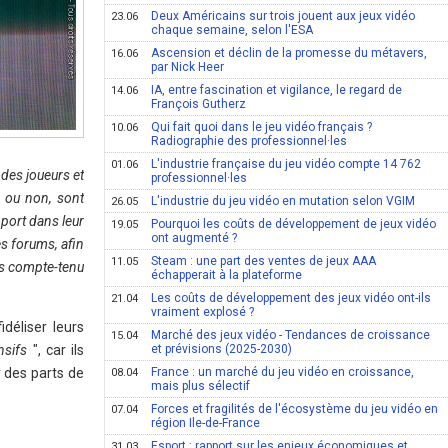
Deux Américains sur trois jouent aux jeux vidéo
23.06
chaque semaine, selon l'ESA
Ascension et déclin de la promesse du métavers,
16.06
par Nick Heer
IA, entre fascination et vigilance, le regard de
14.06
François Gutherz
Qui fait quoi dans le jeu vidéo français ?
10.06
Radiographie des professionnel·les
L'industrie française du jeu vidéo compte 14 762
01.06
n des joueurs et
professionnel·les
s ou non, sont
L'industrie du jeu vidéo en mutation selon VGIM
26.05
pport dans leur
Pourquoi les coûts de développement de jeux vidéo
19.05
ont augmenté ?
es forums, afin
Steam : une part des ventes de jeux AAA
11.05
ses compte-tenu
échapperait à la plateforme
Les coûts de développement des jeux vidéo ont-ils
21.04
vraiment explosé ?
déliser leurs
Marché des jeux vidéo - Tendances de croissance
15.04
nsifs
", car ils
et prévisions (2025-2030)
 des parts de
France : un marché du jeu vidéo en croissance,
08.04
mais plus sélectif
Forces et fragilités de l'écosystème du jeu vidéo en
07.04
région Ile-de-France
Esport : rapport sur les enjeux économiques et
31.03