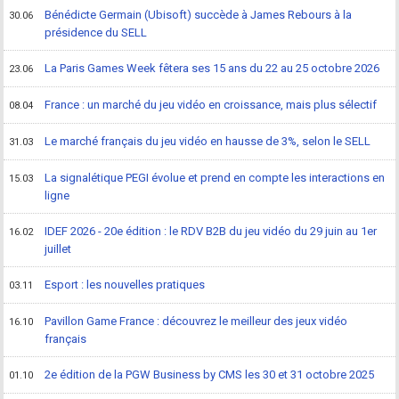
Bénédicte Germain (Ubisoft) succède à James Rebours à la
30.06
présidence du SELL
La Paris Games Week fêtera ses 15 ans du 22 au 25 octobre 2026
23.06
France : un marché du jeu vidéo en croissance, mais plus sélectif
08.04
Le marché français du jeu vidéo en hausse de 3%, selon le SELL
31.03
La signalétique PEGI évolue et prend en compte les interactions en
15.03
ligne
IDEF 2026 - 20e édition : le RDV B2B du jeu vidéo du 29 juin au 1er
16.02
juillet
Esport : les nouvelles pratiques
03.11
Pavillon Game France : découvrez le meilleur des jeux vidéo
16.10
français
2e édition de la PGW Business by CMS les 30 et 31 octobre 2025
01.10