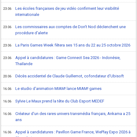
Les écoles françaises de jeu vidéo confirment leur visibilité
23.06
internationale
Les commissaires aux comptes de Don't Nod déclenchent une
23.06
procédure d'alerte
La Paris Games Week fêtera ses 15 ans du 22 au 25 octobre 2026
23.06
Appel à candidatures : Game Connect Sea 2026 - Indonésie,
23.06
Thaïlande
Décès accidentel de Claude Guillemot, cofondateur d'Ubisoft
20.06
Le studio d'animation MIAM! lance MIAM! games
16.06
Sylvie Le Maux prend la tête du Club Esport MEDEF
16.06
Créateur d'un des rares univers transmédia français, Ankama a 25
16.06
ans
Appel à candidatures : Pavillon Game France, WePlay Expo 2026 à
16.06