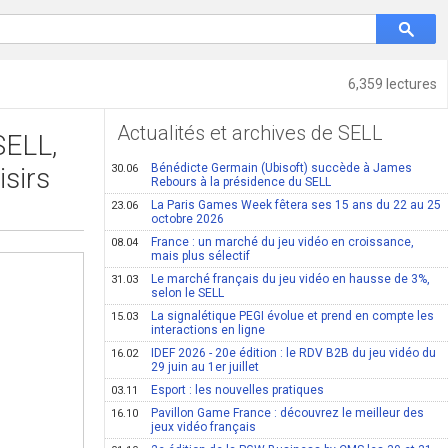
6,359 lectures
Actualités et archives de SELL
SELL,
Bénédicte Germain (Ubisoft) succède à James
isirs
30.06
Rebours à la présidence du SELL
La Paris Games Week fêtera ses 15 ans du 22 au 25
23.06
octobre 2026
France : un marché du jeu vidéo en croissance,
08.04
mais plus sélectif
Le marché français du jeu vidéo en hausse de 3%,
31.03
selon le SELL
La signalétique PEGI évolue et prend en compte les
15.03
interactions en ligne
IDEF 2026 - 20e édition : le RDV B2B du jeu vidéo du
16.02
29 juin au 1er juillet
Esport : les nouvelles pratiques
03.11
Pavillon Game France : découvrez le meilleur des
16.10
jeux vidéo français