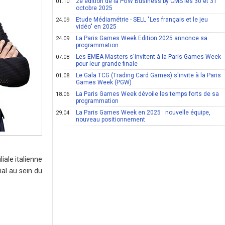
2e édition de la PGW Business by CMS les 30 et 31
01.10
octobre 2025
Etude Médiamétrie - SELL "Les français et le jeu
24.09
vidéo" en 2025
La Paris Games Week Edition 2025 annonce sa
24.09
programmation
Les EMEA Masters s'invitent à la Paris Games Week
07.08
pour leur grande finale
Le Gala TCG (Trading Card Games) s'invite à la Paris
01.08
Games Week (PGW)
La Paris Games Week dévoile les temps forts de sa
18.06
programmation
La Paris Games Week en 2025 : nouvelle équipe,
29.04
nouveau positionnement
iale italienne
ial au sein du