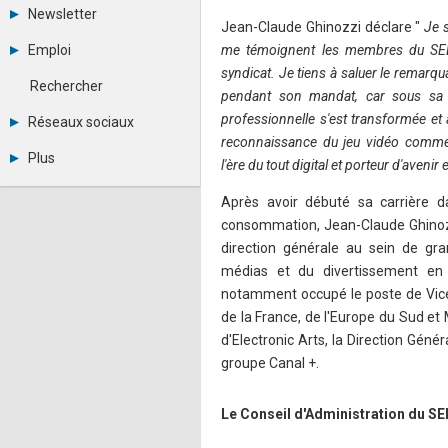
Tous les forums
Newsletter
Créer un compte
Jean-Claude Ghinozzi déclare "
Je s
Archives
Se connecter
Emploi
me témoignent les membres du SEL
Abonnement
Messages privés
syndicat. Je tiens à saluer le remarqu
Consulter les annonces
Contacter un modérateur
Rechercher
pendant son mandat, car sous sa p
Déposer une annonce
Observatoire de l'emploi
professionnelle s'est transformée et 
Réseaux sociaux
Métiers et compétences
reconnaissance du jeu vidéo comme 
Twitter
Plus
l'ère du tout digital et porteur d'aveni
Youtube
Annonceurs
LinkedIn
Après avoir débuté sa carrière d
Statistiques
Facebook
Plan du site
consommation, Jean-Claude Ghinoz
Instagram
Sitemap XML
Pinterest
direction générale au sein de gr
Ping Awards
médias et du divertissement en F
A propos
notamment occupé le poste de Vic
Mentions légales
de la France, de l'Europe du Sud et M
d'Electronic Arts, la Direction Gén
groupe Canal +.
Le Conseil d'Administration du SE