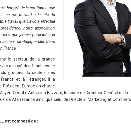
uis honoré de la confiance que
L en me portant à la tête du
able travail que David a effectué
résidence, notre association
a plus que jamais participé à la
secteur stratégique clef dans
r en France.
"
ans le secteur de la grande
zi a occupé des fonctions de
ands groupes du secteur des
rance et à l'étranger. Il a
e-Président Europe en charge
oyen-Orient d'Activision Blizzard, le poste de Directeur Général de la fil
érale de Atari France ainsi que celui de Directeur Marketing et Commerc
LL est composé de :