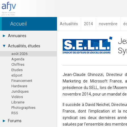
Accueil
Actualités
2014
novembre
é
Annuaires
Je
Toutes les sociétés (691)
Actualités, études
Sy
Studios (418)
août 2026
Editeurs (49)
Agenda
Distributeurs (16)
Chiffres
Hard. / Accessoires (10)
Etudes
Middlewares (15)
Jean-Claude Ghinozzi, Directeur d
eSport
Prestataires (99)
Financement
Marketing de Microsoft France, a
Assoc. / Syndicats (21)
Hardware
Formations / Ecoles (46)
présidence du SELL, lors de l'Asse
Juridiques
Presse spécialisée (17)
novembre 2014, pour un mandat de
Vidéos
Librairie
Il succède à David Neichel, Directeu
Photographies
France, dont l'implication et la 
RSS
syndicat ces deux dernières ann
Forums
saluées par l'ensemble des membre