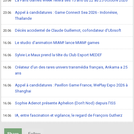
La Paris Games Week fêtera ses 15 ans du 22 au 25 octobre 2026
23.06
Appel à candidatures : Game Connect Sea 2026 - Indonésie,
23.06
Thaïlande
Décès accidentel de Claude Guillemot, cofondateur d'Ubisoft
20.06
Le studio d'animation MIAM! lance MIAM! games
16.06
Sylvie Le Maux prend la tête du Club Esport MEDEF
16.06
Créateur d'un des rares univers transmédia français, Ankama a 25
16.06
ans
Appel à candidatures : Pavillon Game France, WePlay Expo 2026 à
16.06
Shanghai
Sophie Adenot présente Aphelion (Don't Nod) depuis l'ISS
16.06
IA, entre fascination et vigilance, le regard de François Gutherz
14.06
Share
Follow