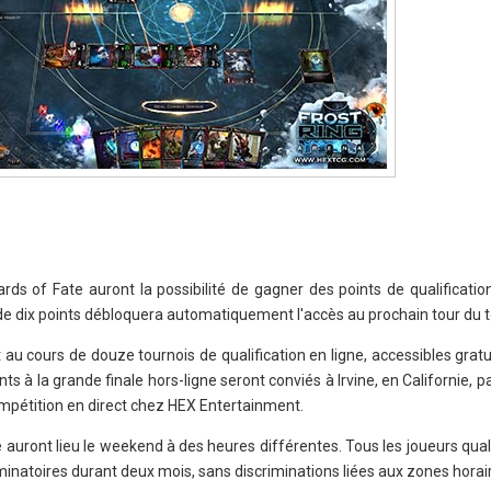
ards of Fate auront la possibilité de gagner des points de qualificati
 de dix points débloquera automatiquement l'accès au prochain tour du t
t au cours de douze tournois de qualification en ligne, accessibles gra
nts à la grande finale hors-ligne seront conviés à Irvine, en Californie,
mpétition en direct chez HEX Entertainment.
ne auront lieu le weekend à des heures différentes. Tous les joueurs qual
iminatoires durant deux mois, sans discriminations liées aux zones horai