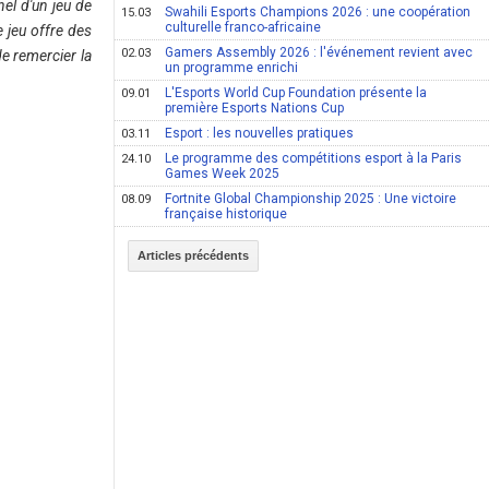
el d'un jeu de
Swahili Esports Champions 2026 : une coopération
15.03
culturelle franco-africaine
e jeu offre des
Gamers Assembly 2026 : l'événement revient avec
02.03
e remercier la
un programme enrichi
L'Esports World Cup Foundation présente la
09.01
première Esports Nations Cup
Esport : les nouvelles pratiques
03.11
Le programme des compétitions esport à la Paris
24.10
Games Week 2025
Fortnite Global Championship 2025 : Une victoire
08.09
française historique
Articles précédents