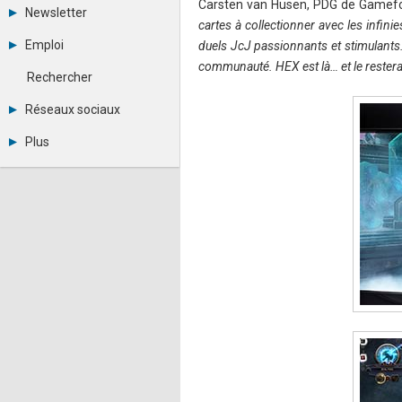
Carsten van Husen, PDG de Gamefor
Tous les forums
Newsletter
Créer un compte
cartes à collectionner avec les infini
Archives
Se connecter
Emploi
duels JcJ passionnants et stimulants.
Abonnement
Messages privés
communauté. HEX est là… et le rester
Consulter les annonces
Contacter un modérateur
Rechercher
Déposer une annonce
Observatoire de l'emploi
Réseaux sociaux
Métiers et compétences
Twitter
Plus
Youtube
Annonceurs
LinkedIn
Statistiques
Facebook
Plan du site
Instagram
Sitemap XML
Pinterest
Ping Awards
A propos
Mentions légales