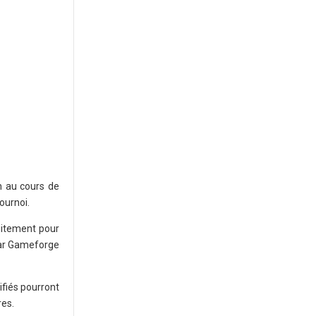
on au cours de
ournoi.
tuitement pour
 par Gameforge
ifiés pourront
res.