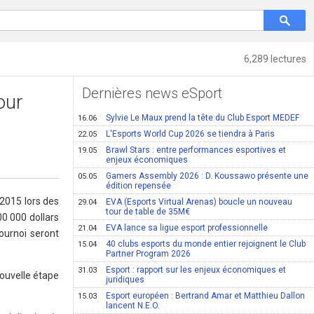
6,289 lectures
Dernières news eSport
our
Sylvie Le Maux prend la tête du Club Esport MEDEF
16.06
L'Esports World Cup 2026 se tiendra à Paris
22.05
Brawl Stars : entre performances esportives et
19.05
enjeux économiques
Gamers Assembly 2026 : D. Koussawo présente une
05.05
édition repensée
2015 lors des
EVA (Esports Virtual Arenas) boucle un nouveau
29.04
tour de table de 35M€
0 000 dollars
EVA lance sa ligue esport professionnelle
21.04
ournoi seront
40 clubs esports du monde entier rejoignent le Club
15.04
Partner Program 2026
Esport : rapport sur les enjeux économiques et
31.03
nouvelle étape
juridiques
Esport européen : Bertrand Amar et Matthieu Dallon
15.03
lancent N.E.O.