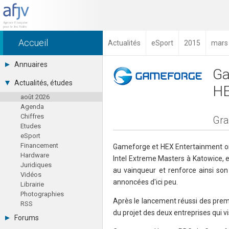
Accueil
Actualités
eSport
2015
mars
Annuaires
Ga
Toutes les sociétés (691)
Actualités, études
HE
Studios (418)
août 2026
Editeurs (49)
Agenda
Distributeurs (16)
Chiffres
Hard. / Accessoires (10)
Gra
Etudes
Middlewares (15)
eSport
Prestataires (99)
Financement
Assoc. / Syndicats (21)
Gameforge et HEX Entertainment ont
Hardware
Formations / Ecoles (46)
Intel Extreme Masters à Katowice, 
Juridiques
Presse spécialisée (17)
au vainqueur et renforce ainsi son
Vidéos
annoncées d'ici peu.
Librairie
Photographies
Après le lancement réussi des premi
RSS
du projet des deux entreprises qui v
Forums