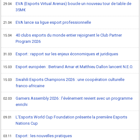
EVA (Esports Virtual Arenas) boucle un nouveau tour de table de
29.04
35M€
EVA lance sa ligue esport professionnelle
21.04
40 clubs esports du monde entier rejoignent le Club Partner
15.04
Program 2026
Esport : rapport sur les enjeux économiques et juridiques
31.03
Esport européen : Bertrand Amar et Matthieu Dallon lancent N.E.O.
15.03
Swahili Esports Champions 2026 : une coopération culturelle
15.03
franco-africaine
Gamers Assembly 2026 : l'événement revient avec un programme
02.03
enrichi
L'Esports World Cup Foundation présente la première Esports
09.01
Nations Cup
Esport : les nouvelles pratiques
03.11