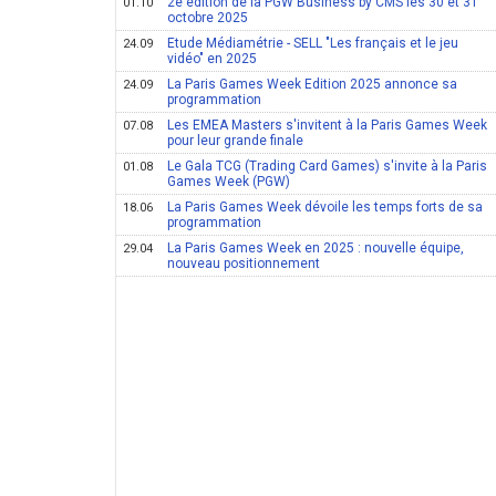
2e édition de la PGW Business by CMS les 30 et 31
01.10
octobre 2025
Etude Médiamétrie - SELL "Les français et le jeu
24.09
vidéo" en 2025
La Paris Games Week Edition 2025 annonce sa
24.09
programmation
Les EMEA Masters s'invitent à la Paris Games Week
07.08
pour leur grande finale
Le Gala TCG (Trading Card Games) s'invite à la Paris
01.08
Games Week (PGW)
La Paris Games Week dévoile les temps forts de sa
18.06
programmation
La Paris Games Week en 2025 : nouvelle équipe,
29.04
nouveau positionnement