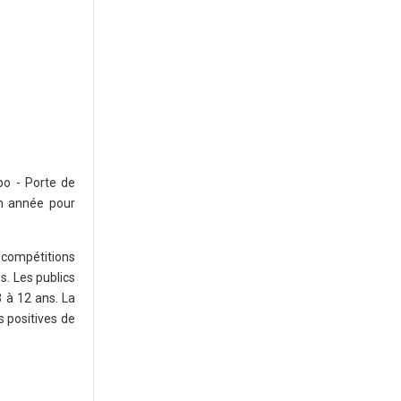
po - Porte de
en année pour
s compétitions
s. Les publics
 à 12 ans. La
s positives de