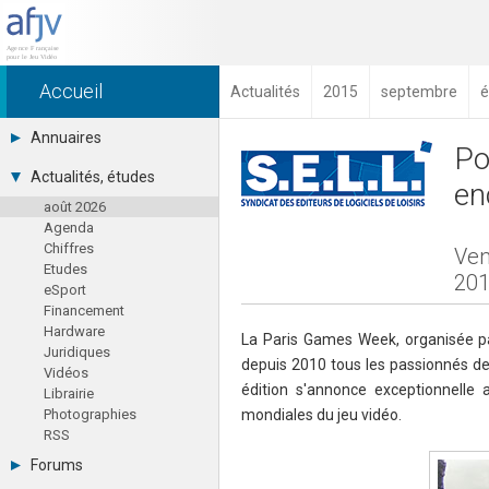
Accueil
Actualités
2015
septembre
é
Annuaires
Po
Toutes les sociétés (691)
Actualités, études
en
Studios (418)
août 2026
Editeurs (49)
Agenda
Distributeurs (16)
Chiffres
Hard. / Accessoires (10)
Ven
Etudes
Middlewares (15)
20
eSport
Prestataires (99)
Financement
Assoc. / Syndicats (21)
Hardware
Formations / Ecoles (46)
La Paris Games Week, organisée par
Juridiques
Presse spécialisée (17)
depuis 2010 tous les passionnés de
Vidéos
édition s'annonce exceptionnelle 
Librairie
Photographies
mondiales du jeu vidéo.
RSS
Forums