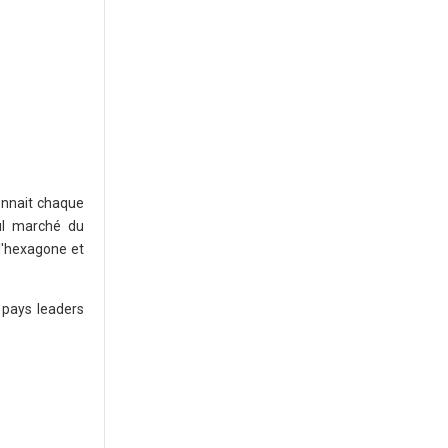
onnait chaque
ul marché du
l'hexagone et
 pays leaders