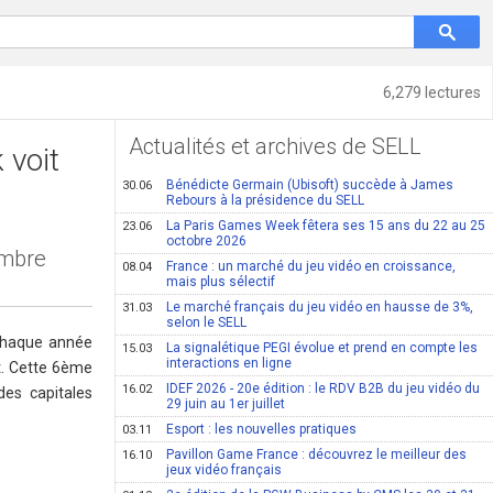
6,279 lectures
Actualités et archives de SELL
 voit
Bénédicte Germain (Ubisoft) succède à James
30.06
Rebours à la présidence du SELL
La Paris Games Week fêtera ses 15 ans du 22 au 25
23.06
octobre 2026
embre
France : un marché du jeu vidéo en croissance,
08.04
mais plus sélectif
Le marché français du jeu vidéo en hausse de 3%,
31.03
selon le SELL
 chaque année
La signalétique PEGI évolue et prend en compte les
15.03
interactions en ligne
t. Cette 6ème
IDEF 2026 - 20e édition : le RDV B2B du jeu vidéo du
16.02
des capitales
29 juin au 1er juillet
Esport : les nouvelles pratiques
03.11
Pavillon Game France : découvrez le meilleur des
16.10
jeux vidéo français