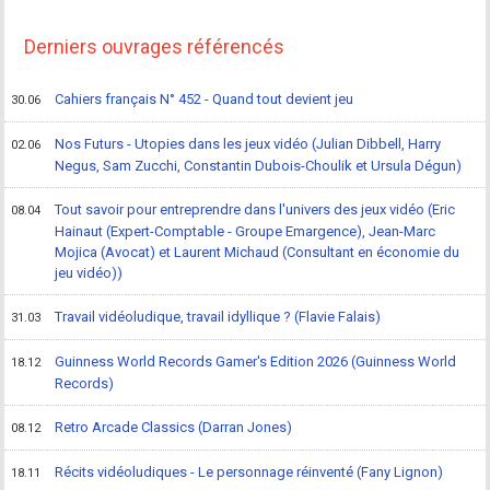
Derniers ouvrages référencés
Cahiers français N° 452 - Quand tout devient jeu
30.06
Nos Futurs - Utopies dans les jeux vidéo (Julian Dibbell, Harry
02.06
Negus, Sam Zucchi, Constantin Dubois-Choulik et Ursula Dégun)
Tout savoir pour entreprendre dans l'univers des jeux vidéo (Eric
08.04
Hainaut (Expert-Comptable - Groupe Emargence), Jean-Marc
Mojica (Avocat) et Laurent Michaud (Consultant en économie du
jeu vidéo))
Travail vidéoludique, travail idyllique ? (Flavie Falais)
31.03
Guinness World Records Gamer's Edition 2026 (Guinness World
18.12
Records)
Retro Arcade Classics (Darran Jones)
08.12
Récits vidéoludiques - Le personnage réinventé (Fany Lignon)
18.11