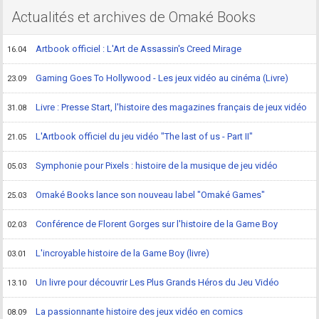
Actualités et archives de Omaké Books
Artbook officiel : L'Art de Assassin's Creed Mirage
16.04
Gaming Goes To Hollywood - Les jeux vidéo au cinéma (Livre)
23.09
Livre : Presse Start, l'histoire des magazines français de jeux vidéo
31.08
L'Artbook officiel du jeu vidéo "The last of us - Part II"
21.05
Symphonie pour Pixels : histoire de la musique de jeu vidéo
05.03
Omaké Books lance son nouveau label "Omaké Games"
25.03
Conférence de Florent Gorges sur l'histoire de la Game Boy
02.03
L'incroyable histoire de la Game Boy (livre)
03.01
Un livre pour découvrir Les Plus Grands Héros du Jeu Vidéo
13.10
La passionnante histoire des jeux vidéo en comics
08.09