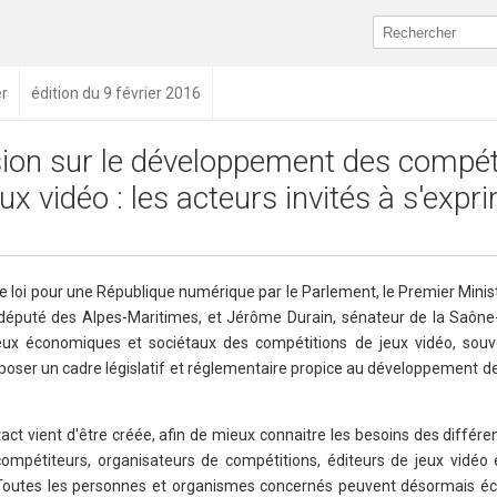
er
édition du 9 février 2016
ion sur le développement des compét
ux vidéo : les acteurs invités à s'expr
e loi pour une République numérique par le Parlement, le Premier Minist
député des Alpes-Maritimes, et Jérôme Durain, sénateur de la Saône-
jeux économiques et sociétaux des compétitions de jeux vidéo, sou
oposer un cadre législatif et réglementaire propice au développement de
ct vient d'être créée, afin de mieux connaitre les besoins des différe
ompétiteurs, organisateurs de compétitions, éditeurs de jeux vidéo e
 Toutes les personnes et organismes concernés peuvent désormais éc