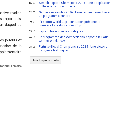
Swahili Esports Champions 2026 : une coopération
15.03
culturelle franco-africaine
Gamers Assembly 2026 : l'événement revient avec
sive rivalise
02.03
un programme enrichi
s importants,
L'Esports World Cup Foundation présente la
09.01
our duquel se
première Esports Nations Cup
Esport : les nouvelles pratiques
03.11
Le programme des compétitions esport à la Paris
24.10
les joueurs et
Games Week 2025
ccasion de la
Fortnite Global Championship 2025 : Une victoire
08.09
française historique
supplémentaire
Articles précédents
Emmanuel Forsans