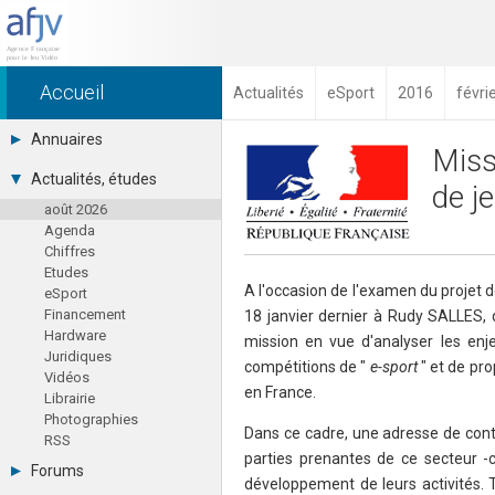
Accueil
Actualités
eSport
2016
févri
Annuaires
Miss
Toutes les sociétés (691)
Actualités, études
de je
Studios (418)
août 2026
Editeurs (49)
Agenda
Distributeurs (16)
Chiffres
Hard. / Accessoires (10)
Etudes
Middlewares (15)
A l'occasion de l'examen du projet d
eSport
Prestataires (99)
Financement
18 janvier dernier à Rudy SALLES, 
Assoc. / Syndicats (21)
Hardware
Formations / Ecoles (46)
mission en vue d'analyser les en
Juridiques
Presse spécialisée (17)
compétitions de "
e-sport
" et de pr
Vidéos
en France.
Librairie
Photographies
Dans ce cadre, une adresse de conta
RSS
parties prenantes de ce secteur -c
Forums
développement de leurs activités.