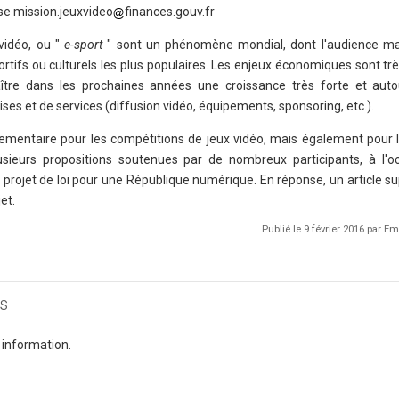
se mission.jeuxvideo
finances.gouv.fr
vidéo, ou "
e-sport
" sont un phénomène mondial, dont l'audience mas
tifs ou culturels les plus populaires. Les enjeux économiques sont trè
aître dans les prochaines années une croissance très forte et aut
es et de services (diffusion vidéo, équipements, sponsoring, etc.).
glementaire pour les compétitions de jeux vidéo, mais également pour 
lusieurs propositions soutenues par de nombreux participants, à l'o
le projet de loi pour une République numérique. En réponse, un article 
et.
Publié le 9 février 2016 par 
s
 information.