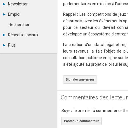
Tous les forums
parlementaires en mission à l'adres
Newsletter
Créer un compte
Archives
Se connecter
Emploi
Rappel : Les compétitions de jeux 
Abonnement
Messages privés
désormais avec les événements spor
Consulter les annonces
Contacter un modérateur
Rechercher
pour ce secteur qui devrait conn
Déposer une annonce
Observatoire de l'emploi
développe un écosystème d'entrepris
Réseaux sociaux
Métiers et compétences
Twitter
La création d'un statut légal et rè
Plus
Youtube
leurs revenus, a fait l'objet de p
Annonceurs
LinkedIn
consultation publique en ligne sur 
Statistiques
Facebook
Plan du site
a été ajouté au projet de loi sur le suj
Instagram
Sitemap XML
Pinterest
Ping Awards
Signaler une erreur
A propos
Mentions légales
Commentaires des lecteur
Soyez le premier à commenter cette
Poster un commentaire