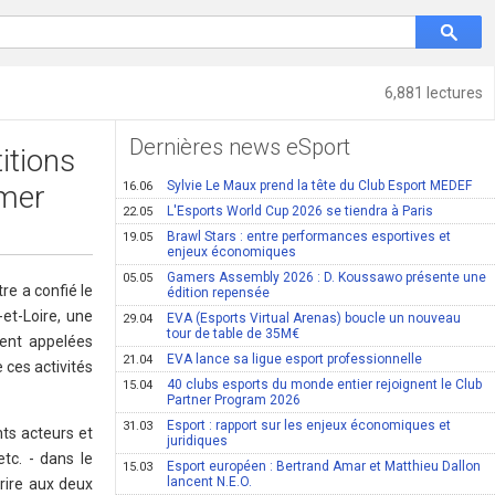
6,881 lectures
Dernières news eSport
itions
Sylvie Le Maux prend la tête du Club Esport MEDEF
imer
16.06
L'Esports World Cup 2026 se tiendra à Paris
22.05
Brawl Stars : entre performances esportives et
19.05
enjeux économiques
Gamers Assembly 2026 : D. Koussawo présente une
05.05
re a confié le
édition repensée
et-Loire, une
EVA (Esports Virtual Arenas) boucle un nouveau
29.04
tour de table de 35M€
vent appelées
EVA lance sa ligue esport professionnelle
21.04
 ces activités
40 clubs esports du monde entier rejoignent le Club
15.04
Partner Program 2026
Esport : rapport sur les enjeux économiques et
31.03
nts acteurs et
juridiques
tc. - dans le
Esport européen : Bertrand Amar et Matthieu Dallon
15.03
lancent N.E.O.
rire aux deux