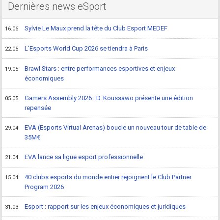
Dernières news eSport
Sylvie Le Maux prend la tête du Club Esport MEDEF
16.06
L'Esports World Cup 2026 se tiendra à Paris
22.05
Brawl Stars : entre performances esportives et enjeux
19.05
économiques
Gamers Assembly 2026 : D. Koussawo présente une édition
05.05
repensée
EVA (Esports Virtual Arenas) boucle un nouveau tour de table de
29.04
35M€
EVA lance sa ligue esport professionnelle
21.04
40 clubs esports du monde entier rejoignent le Club Partner
15.04
Program 2026
Esport : rapport sur les enjeux économiques et juridiques
31.03