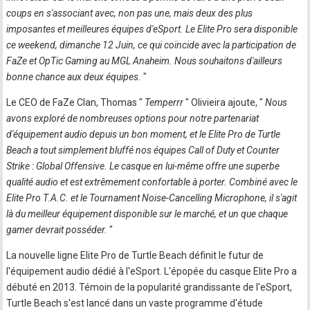
coups en s'associant avec, non pas une, mais deux des plus
imposantes et meilleures équipes d'eSport. Le Elite Pro sera disponible
ce weekend, dimanche 12 Juin, ce qui coïncide avec la participation de
FaZe et OpTic Gaming au MGL Anaheim. Nous souhaitons d'ailleurs
bonne chance aux deux équipes.
"
Le CEO de FaZe Clan, Thomas "
Temperrr
" Olivieira ajoute, "
Nous
avons exploré de nombreuses options pour notre partenariat
d'équipement audio depuis un bon moment, et le Elite Pro de Turtle
Beach a tout simplement bluffé nos équipes Call of Duty et Counter
Strike : Global Offensive. Le casque en lui-même offre une superbe
qualité audio et est extrêmement confortable à porter. Combiné avec le
Elite Pro T.A.C. et le Tournament Noise-Cancelling Microphone, il s'agit
là du meilleur équipement disponible sur le marché, et un que chaque
gamer devrait posséder.
"
La nouvelle ligne Elite Pro de Turtle Beach définit le futur de
l'équipement audio dédié à l'eSport. L'épopée du casque Elite Pro a
débuté en 2013. Témoin de la popularité grandissante de l'eSport,
Turtle Beach s'est lancé dans un vaste programme d'étude