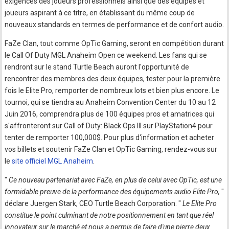
exigences des joueurs professionnels ainsi que des équipes et
joueurs aspirant à ce titre, en établissant du même coup de
nouveaux standards en termes de performance et de confort audio.
FaZe Clan, tout comme OpTic Gaming, seront en compétition durant
le Call Of Duty MGL Anaheim Open ce weekend. Les fans qui se
rendront sur le stand Turtle Beach auront l'opportunité de
rencontrer des membres des deux équipes, tester pour la première
fois le Elite Pro, remporter de nombreux lots et bien plus encore. Le
tournoi, qui se tiendra au Anaheim Convention Center du 10 au 12
Juin 2016, comprendra plus de 100 équipes pros et amatrices qui
s'affronteront sur Call of Duty: Black Ops III sur PlayStation4 pour
tenter de remporter 100,000$. Pour plus d'information et acheter
vos billets et soutenir FaZe Clan et OpTic Gaming, rendez-vous sur
le
site officiel MGL Anaheim
.
"
Ce nouveau partenariat avec FaZe, en plus de celui avec OpTic, est une
formidable preuve de la performance des équipements audio Elite Pro,
"
déclare Juergen Stark, CEO Turtle Beach Corporation. "
Le Elite Pro
constitue le point culminant de notre positionnement en tant que réel
innovateur sur le marché et nous a permis de faire d'une pierre deux