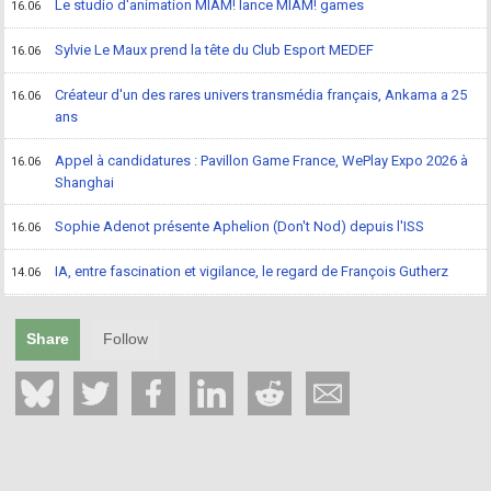
Le studio d'animation MIAM! lance MIAM! games
16.06
Sylvie Le Maux prend la tête du Club Esport MEDEF
16.06
Créateur d'un des rares univers transmédia français, Ankama a 25
16.06
ans
Appel à candidatures : Pavillon Game France, WePlay Expo 2026 à
16.06
Shanghai
Sophie Adenot présente Aphelion (Don't Nod) depuis l'ISS
16.06
IA, entre fascination et vigilance, le regard de François Gutherz
14.06
Share
Follow