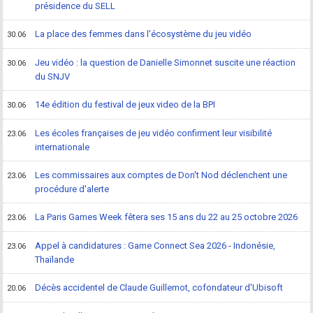
présidence du SELL
La place des femmes dans l'écosystème du jeu vidéo
30.06
Jeu vidéo : la question de Danielle Simonnet suscite une réaction
30.06
du SNJV
14e édition du festival de jeux video de la BPI
30.06
Les écoles françaises de jeu vidéo confirment leur visibilité
23.06
internationale
Les commissaires aux comptes de Don't Nod déclenchent une
23.06
procédure d'alerte
La Paris Games Week fêtera ses 15 ans du 22 au 25 octobre 2026
23.06
Appel à candidatures : Game Connect Sea 2026 - Indonésie,
23.06
Thaïlande
Décès accidentel de Claude Guillemot, cofondateur d'Ubisoft
20.06