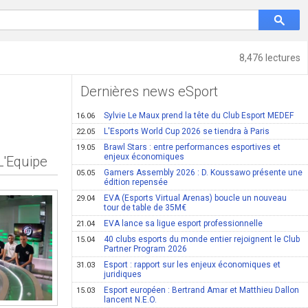
8,476 lectures
Dernières news eSport
Sylvie Le Maux prend la tête du Club Esport MEDEF
16.06
L'Esports World Cup 2026 se tiendra à Paris
22.05
Brawl Stars : entre performances esportives et
19.05
enjeux économiques
 L'Equipe
Gamers Assembly 2026 : D. Koussawo présente une
05.05
édition repensée
EVA (Esports Virtual Arenas) boucle un nouveau
29.04
tour de table de 35M€
EVA lance sa ligue esport professionnelle
21.04
40 clubs esports du monde entier rejoignent le Club
15.04
Partner Program 2026
Esport : rapport sur les enjeux économiques et
31.03
juridiques
Esport européen : Bertrand Amar et Matthieu Dallon
15.03
lancent N.E.O.