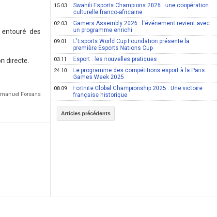
Swahili Esports Champions 2026 : une coopération
15.03
culturelle franco-africaine
Gamers Assembly 2026 : l'événement revient avec
02.03
un programme enrichi
n entouré des
L'Esports World Cup Foundation présente la
09.01
première Esports Nations Cup
Esport : les nouvelles pratiques
03.11
n directe.
Le programme des compétitions esport à la Paris
24.10
Games Week 2025
Fortnite Global Championship 2025 : Une victoire
08.09
Emmanuel Forsans
française historique
Articles précédents