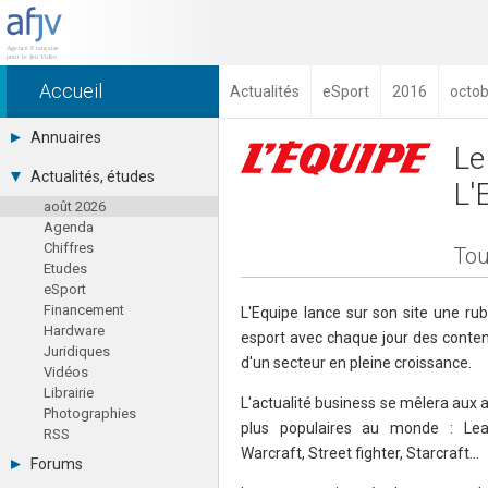
Accueil
Actualités
eSport
2016
octob
Annuaires
Le
Toutes les sociétés (691)
Actualités, études
L'
Studios (418)
août 2026
Editeurs (49)
Agenda
Distributeurs (16)
Chiffres
Hard. / Accessoires (10)
Tou
Etudes
Middlewares (15)
eSport
Prestataires (99)
Financement
Assoc. / Syndicats (21)
L'Equipe lance sur son site une ru
Hardware
Formations / Ecoles (46)
esport avec chaque jour des conten
Juridiques
Presse spécialisée (17)
d'un secteur en pleine croissance.
Vidéos
Librairie
L'actualité business se mêlera aux a
Photographies
plus populaires au monde : Le
RSS
Warcraft, Street fighter, Starcraft...
Forums