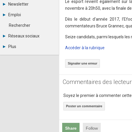
Le esport revient également sur la
Tous les forums
Newsletter
Créer un compte
novembre à 20h50, avec la finale d
Archives
Se connecter
Emploi
Abonnement
Messages privés
Dès le début d'année 2017, l'Efo
Consulter les annonces
Contacter un modérateur
Rechercher
commentateurs Bruce Grannec, qua
Déposer une annonce
Observatoire de l'emploi
Réseaux sociaux
Seize candidats, parmi lesquels les 
Métiers et compétences
Twitter
Plus
Accéder à la rubrique
Youtube
Annonceurs
LinkedIn
Statistiques
Facebook
Signaler une erreur
Plan du site
Instagram
Sitemap XML
Pinterest
Ping Awards
Commentaires des lecteur
A propos
Mentions légales
Soyez le premier à commenter cette
Poster un commentaire
Share
Follow