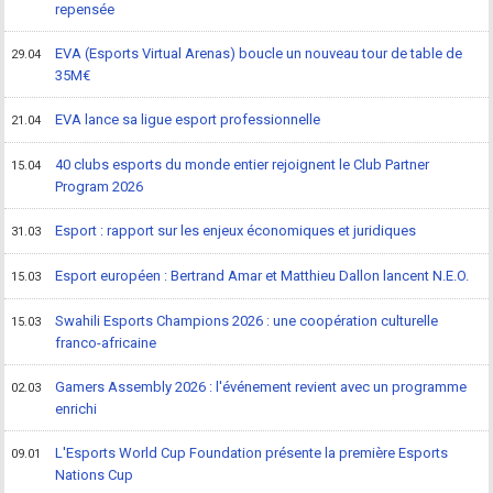
repensée
EVA (Esports Virtual Arenas) boucle un nouveau tour de table de
29.04
35M€
EVA lance sa ligue esport professionnelle
21.04
40 clubs esports du monde entier rejoignent le Club Partner
15.04
Program 2026
Esport : rapport sur les enjeux économiques et juridiques
31.03
Esport européen : Bertrand Amar et Matthieu Dallon lancent N.E.O.
15.03
Swahili Esports Champions 2026 : une coopération culturelle
15.03
franco-africaine
Gamers Assembly 2026 : l'événement revient avec un programme
02.03
enrichi
L'Esports World Cup Foundation présente la première Esports
09.01
Nations Cup