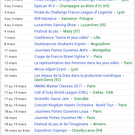
EpsiLan #14
Champagne au Mont d'Or (69)
3 au 5 mars
Finale du Challenge France League of Legends
Lyon
3 mars
IEM Katowice
Katowice - Pologne
3 au 5 mars
Luzarches Gaming Show
Luzarches (95)
4 au 5 mars
Festival du jeu
Marly (57)
4 mars
Conférence "Genre et jeux vidéo"
Lille
7 mars
Soutenances étudiants Enjmin
Angoulême
8 mars
Journées Portes Ouvertes ArtFx
Montpellier
11 mars
Coupe de France Street Fighter V
Paris
11 mars
La représentation des femmes dans les jeux vidéo
Paris
13 mars
Amos eSport Event
Lyon
16 mars
Les enjeux de la Data dans la production numérique
16 mars
Saint-Denis (92)
IAMAG Master Classes 2017
Paris
17 au 19 mars
Call of Duty World League (CWL)
Dallas - USA
17 au 19 mars
Scientific Game Jam
Grenoble
17 au 19 mars
Concert Kingdom Hearts Orchestra - World Tour
Paris
18 au 19 mars
Journées Portes Ouvertes Lisaa
Paris
18 au 19 mars
Journée Portes Ouvertes IIM
Paris
18 mars
Festival du jeu et de l'imaginaire
Amiens
18 au 19 mars
Exposition Oujevipo
Chevilly-Larue (94)
18 mars au 8 avr.