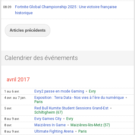
Fortnite Global Championship 2025 : Une victoire française
08.09
historique
Articles précédents
Calendrier des événements
avril 2017
Evry2 passe en mode Gaming
Evry
1 au 6 avr.
Exposition : Terra Data - Nos vies à l'ère du numérique
4 avr. au 7 jan.
Paris
Red Bull Kumite Student Sessions Grand-Est
5 avr.
Schiltigheim (67)
Evry Games City
Evry
8 au 9 avr.
Maizières In Game
Maizières-lès-Metz (57)
8 avr.
Ultimate Fighting Arena
Paris
8 au 9 avr.