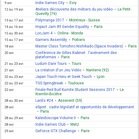
Indie Games City
Evry
9 avr.
Ateliers découverte des métiers du jeu vidéo
Le Petit-
12 au 19 avr.
Quevilly (76)
Polymanga 2017
Montreux - Suisse
13 au 17 avr.
Impact Jam #3 Gender Equality
Paris
14 au 16 avr.
LocJam 4
Online - Monde
15 au 30 avr.
Gamers Assembly
Poitiers
15 au 17 avr.
Master Class Tomohiro Nishikado (Space Invaders)
Paris
18 avr.
Conférence de Gilles Babinet : l'avènement des
20 avr.
plateformes
Paris
Ludum Dare Tours
Tours
21 au 23 avr.
La création d'un Jeu Vidéo
Nanterre (92)
21 avr.
Japan Touch Haru et Geek Touch
Lyon
22 au 23 avr.
TGS Springbreak
Toulouse
22 au 23 avr.
Finale Red Bull Kumite Student Sessions 2017
Le
22 avr.
Kremlin-Bicêtre
LanEx #24
Assevent (59)
28 au 30 avr.
eSport : cadre législatif et opportunités de développement
28 avr.
Paris
Kaleidoscope Volume II
Paris
28 au 29 avr.
Indie Games Club
Metz
28 avr.
GeForce GTX Challenge
Paris
29 avr.