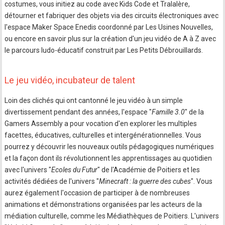
costumes, ​vous initiez au code avec ​Kids Code et Tralalère, ​
détourner et fabriquer des objets via des circuits électroniques avec
l'espace Maker Space Enedis coordonné par Les Usines Nouvelles,
ou encore en savoir plus sur la création d'un jeu vidéo ​de A à Z avec
le parcours ludo-éducatif construit par ​Les Petits Débrouillards​.
Le jeu vidéo, incubateur de talent
Loin des clichés qui ont cantonné le jeu vidéo à un simple
divertissement pendant des années, l'espace "
​Famille 3.0
" de la
Gamers Assembly a pour vocation d'en explorer les multiples
facettes, éducatives, culturelle​s et intergénérationnelles. Vous
pourrez y découvrir ​les nouveaux outils pédagogiques numériques
et la façon dont ils révolutionnent l​es ​apprentissage​s​ au quotidien
avec l'univers "
Ecoles du Futur
" de l'Académie de Poitiers et les
activités dédiées de l'univers "
Minecraft : la guerre des cubes
". Vous
aurez également l'occasion de participer à de nombreuses
animations et démonstrations organisées par les acteurs ​de la
médiation culturelle, comme les Médiathèques de Poitiers. L'univers