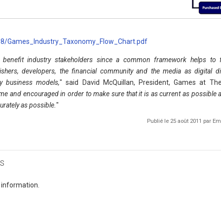
08/Games_Industry_Taxonomy_Flow_Chart.pdf
ill benefit industry stakeholders since a common framework helps to fa
ishers, developers, the financial community and the media as digital di
ry business models,
" said David McQuillan, President, Games at Th
 and encouraged in order to make sure that it is as current as possible
urately as possible.
"
Publié le 25 août 2011 par 
s
 information.