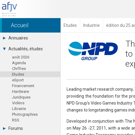
Accueil
Etudes
Industrie
édition du 25 
Annuaires
Th
Toutes les sociétés (691)
Actualités, études
to
Studios (418)
août 2026
Editeurs (49)
ex
Agenda
Distributeurs (16)
Chiffres
Hard. / Accessoires (10)
Etudes
Middlewares (15)
eSport
Prestataires (99)
Financement
Assoc. / Syndicats (21)
Leading market research company, 
Hardware
Formations / Ecoles (46)
providing the foundation for the pr
Juridiques
Presse spécialisée (17)
Vidéos
NPD Group's Video Games Industry Ta
Librairie
changes to longstanding games ind
Photographies
RSS
Developed in conjunction with The
on May 26 -27, 2011, with a wide a
Forums