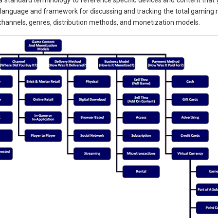
standard terminology to reference specific devices and content that g
anguage and framework for discussing and tracking the total gaming 
channels, genres, distribution methods, and monetization models.