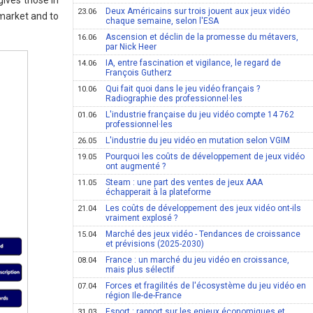
ives those in
Deux Américains sur trois jouent aux jeux vidéo
23.06
market and to
chaque semaine, selon l'ESA
Ascension et déclin de la promesse du métavers,
16.06
par Nick Heer
IA, entre fascination et vigilance, le regard de
14.06
François Gutherz
Qui fait quoi dans le jeu vidéo français ?
10.06
Radiographie des professionnel·les
L'industrie française du jeu vidéo compte 14 762
01.06
professionnel·les
L'industrie du jeu vidéo en mutation selon VGIM
26.05
Pourquoi les coûts de développement de jeux vidéo
19.05
ont augmenté ?
Steam : une part des ventes de jeux AAA
11.05
échapperait à la plateforme
Les coûts de développement des jeux vidéo ont-ils
21.04
vraiment explosé ?
Marché des jeux vidéo - Tendances de croissance
15.04
et prévisions (2025-2030)
France : un marché du jeu vidéo en croissance,
08.04
mais plus sélectif
Forces et fragilités de l'écosystème du jeu vidéo en
07.04
région Ile-de-France
Esport : rapport sur les enjeux économiques et
31.03