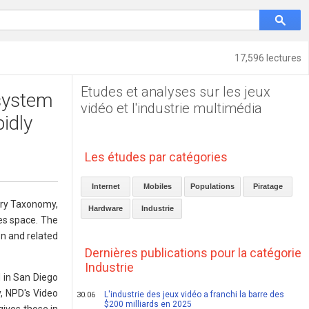
17,596 lectures
Etudes et analyses sur les jeux
 system
vidéo et l'industrie multimédia
idly
Les études par catégories
Internet
Mobiles
Populations
Piratage
try Taxonomy,
Hardware
Industrie
mes space. The
on and related
Dernières publications pour la catégorie
Industrie
 in San Diego
, NPD's Video
L'industrie des jeux vidéo a franchi la barre des
30.06
$200 milliards en 2025