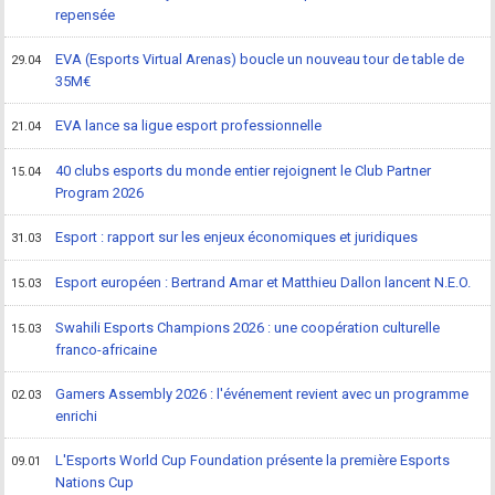
repensée
EVA (Esports Virtual Arenas) boucle un nouveau tour de table de
29.04
35M€
EVA lance sa ligue esport professionnelle
21.04
40 clubs esports du monde entier rejoignent le Club Partner
15.04
Program 2026
Esport : rapport sur les enjeux économiques et juridiques
31.03
Esport européen : Bertrand Amar et Matthieu Dallon lancent N.E.O.
15.03
Swahili Esports Champions 2026 : une coopération culturelle
15.03
franco-africaine
Gamers Assembly 2026 : l'événement revient avec un programme
02.03
enrichi
L'Esports World Cup Foundation présente la première Esports
09.01
Nations Cup