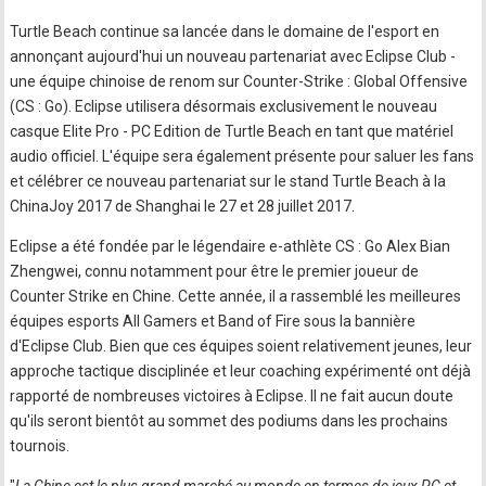
Turtle Beach continue sa lancée dans le domaine de l'esport en
annonçant aujourd'hui un nouveau partenariat avec Eclipse Club -
une équipe chinoise de renom sur Counter-Strike : Global Offensive
(CS : Go). Eclipse utilisera désormais exclusivement le nouveau
casque Elite Pro - PC Edition de Turtle Beach en tant que matériel
audio officiel. L'équipe sera également présente pour saluer les fans
et célébrer ce nouveau partenariat sur le stand Turtle Beach à la
ChinaJoy 2017 de Shanghai le 27 et 28 juillet 2017.
Eclipse a été fondée par le légendaire e-athlète CS : Go Alex Bian
Zhengwei, connu notamment pour être le premier joueur de
Counter Strike en Chine. Cette année, il a rassemblé les meilleures
équipes esports All Gamers et Band of Fire sous la bannière
d'Eclipse Club. Bien que ces équipes soient relativement jeunes, leur
approche tactique disciplinée et leur coaching expérimenté ont déjà
rapporté de nombreuses victoires à Eclipse. Il ne fait aucun doute
qu'ils seront bientôt au sommet des podiums dans les prochains
tournois.
"
La Chine est le plus grand marché au monde en termes de jeux PC et