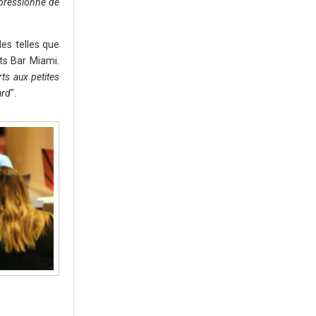
mpressionné de
les telles que
ts Bar Miami.
ts aux petites
ard
".