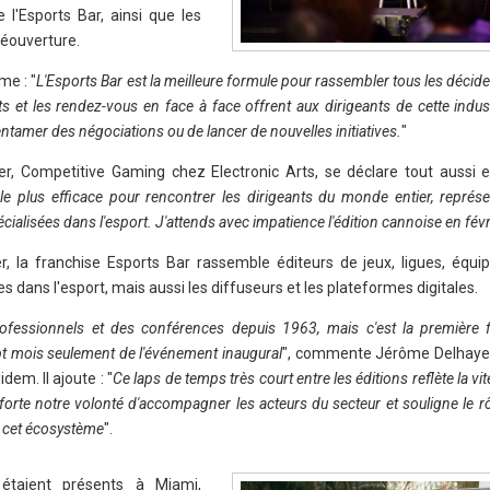
l'Esports Bar, ainsi que les
réouverture.
me : "
L'Esports Bar est la meilleure formule pour rassembler tous les décid
s et les rendez-vous en face à face offrent aux dirigeants de cette indust
entamer des négociations ou de lancer de nouvelles initiatives.
"
r, Competitive Gaming chez Electronic Arts, se déclare tout aussi e
e plus efficace pour rencontrer les dirigeants du monde entier, représ
alisées dans l'esport. J'attends avec impatience l'édition cannoise en févr
, la franchise Esports Bar rassemble éditeurs de jeux, ligues, équi
s dans l'esport, mais aussi les diffuseurs et les plateformes digitales.
fessionnels et des conférences depuis 1963, mais c'est la première 
pt mois seulement de l'événement inaugural
", commente Jérôme Delhaye,
em. Il ajoute : "
Ce laps de temps très court entre les éditions reflète la vit
onforte notre volonté d'accompagner les acteurs du secteur et souligne le r
s cet écosystème
".
étaient présents à Miami,