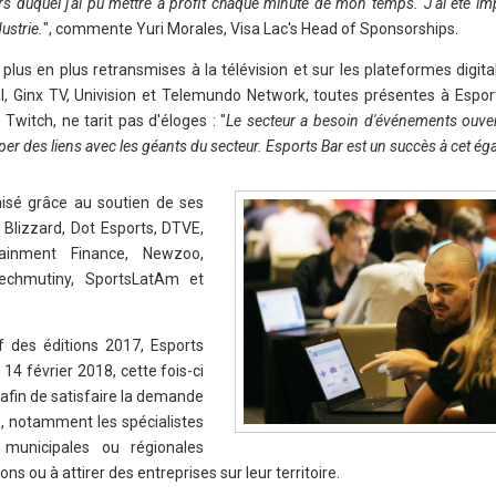
s duquel j'ai pu mettre à profit chaque minute de mon temps. J'ai été i
ustrie.
", commente Yuri Morales, Visa Lac's Head of Sponsorships.
plus en plus retransmises à la télévision et sur les plateformes digita
, Ginx TV, Univision et Telemundo Network, toutes présentes à Espor
Twitch, ne tarit pas d'éloges : "
Le secteur a besoin d'événements ouver
per des liens avec les géants du secteur. Esports Bar est un succès à cet ég
isé grâce au soutien de ses
n Blizzard, Dot Esports, DTVE,
Tainment Finance, Newzoo,
Techmutiny, SportsLatAm et
f des éditions 2017, Esports
14 février 2018, cette fois-ci
 afin de satisfaire la demande
s, notamment les spécialistes
s municipales ou régionales
s ou à attirer des entreprises sur leur territoire.