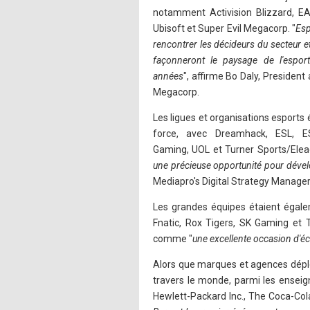
notamment Activision Blizzard, EA
Ubisoft et Super Evil Megacorp. "
Esp
rencontrer les décideurs du secteur et
façonneront le paysage de l'espor
années
", affirme Bo Daly, Presiden
Megacorp.
Les ligues et organisations esports
force, avec Dreamhack, ESL, E
Gaming, UOL et Turner Sports/Elea
une précieuse opportunité pour dével
Mediapro's Digital Strategy Manager
Les grandes équipes étaient égale
Fnatic, Rox Tigers, SK Gaming et 
comme "
une excellente occasion d'éc
Alors que marques et agences déploi
travers le monde, parmi les enseig
Hewlett-Packard Inc., The Coca-Col