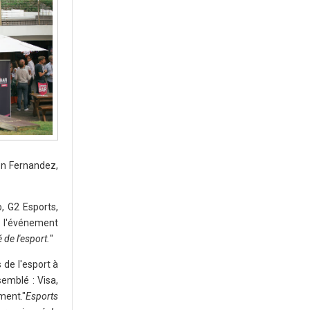
en Fernandez,
, G2 Esports,
t l'événement
de l'esport.
"
 de l'esport à
emblé : Visa,
ment."
Esports