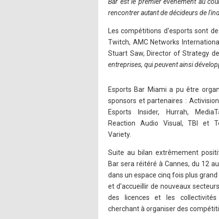
Bar est le premier événement au cour
rencontrer autant de décideurs de l'ind
Les compétitions d'esports sont de 
Twitch, AMC Networks International
Stuart Saw, Director of Strategy de 
entreprises, qui peuvent ainsi dévelop
Esports Bar Miami a pu être organ
sponsors et partenaires : Activisio
Esports Insider, Hurrah, Media
Reaction Audio Visual, TBI et 
Variety.
Suite au bilan extrêmement positi
Bar sera réitéré à Cannes, du 12 au 
dans un espace cinq fois plus grand
et d'accueillir de nouveaux secteur
des licences et les collectivité
cherchant à organiser des compétition