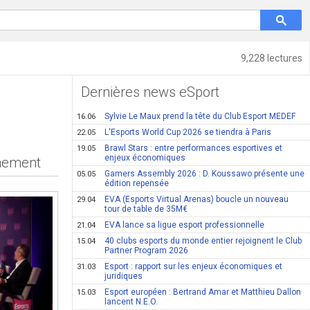
9,228 lectures
Dernières news eSport
Sylvie Le Maux prend la tête du Club Esport MEDEF
16.06
L'Esports World Cup 2026 se tiendra à Paris
22.05
Brawl Stars : entre performances esportives et
19.05
enjeux économiques
énement
Gamers Assembly 2026 : D. Koussawo présente une
05.05
édition repensée
EVA (Esports Virtual Arenas) boucle un nouveau
29.04
tour de table de 35M€
EVA lance sa ligue esport professionnelle
21.04
40 clubs esports du monde entier rejoignent le Club
15.04
Partner Program 2026
Esport : rapport sur les enjeux économiques et
31.03
juridiques
Esport européen : Bertrand Amar et Matthieu Dallon
15.03
lancent N.E.O.