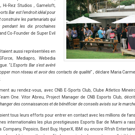
, Hi-Rez Studios , Gameloft,
orts Bar est l'endroit idéal pour
 construire les partenariats qui
t pendant les dix prochaines
t and Co-Founder de Super Evil
 étaient aussi représentées en
SForce, Mediapro, Webedia
gue. "
L'Esports Bar s'est avéré
opper mon réseau et avoir des contacts de qualité
" , déclare Maria Carm
.
ment au rendez-vous, avec CNB E-Sports Club, Clube Atletico Mineiro
Team One. Vitor Abreu, Project Manager de CNB Esports Club, décri
hanger des connaissances et de bénéficier de conseils avisés sur le marché 
ent tous leurs efforts pour entrer en contact avec les millions de fans
nes internationales les plus prestigieuses Esports Bar de Miami a rass
a Company, Pepsico, Best Buy, HyperX, IBM ou encore Rfrsh Entertain