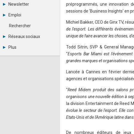
Tous les forums
Newsletter
préprogrammés, une innovation de 
Créer un compte
sessions de 'Business Insights' en p
Archives
Se connecter
Emploi
Abonnement
Messages privés
Michiel Bakker, CEO de Ginx TV, résu
Consulter les annonces
Contacter un modérateur
Rechercher
Déposer une annonce
de l'esport. Les différents événement
Observatoire de l'emploi
unique de faire avancer les choses, d'
Réseaux sociaux
Métiers et compétences
Twitter
Todd Sitrin, SVP & General Manage
Plus
Youtube
"
Esports Bar Miami est l'événement l
Annonceurs
LinkedIn
grandes marques et organisations spéci
Statistiques
Facebook
Plan du site
Instagram
Lancée à Cannes en février dernier
Sitemap XML
Pinterest
Ping Awards
agences et organisations spécialisée
A propos
Mentions légales
"
Reed Midem produit des salons pro
organisons une nouvelle édition à se
la division Entertainment de Reed Mid
évolue le secteur de l'esport. Elle c
Etats-Unis et de l'Amérique latine dan
De nombreux éditeurs de jeux 