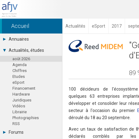
Accueil
Actualités
eSport
2017
sept
Annuaires
"G
Toutes les sociétés (691)
Actualités, études
d'
Studios (418)
août 2026
Editeurs (49)
Agenda
Distributeurs (16)
Chiffres
Hard. / Accessoires (10)
89 
Etudes
Middlewares (15)
eSport
Prestataires (99)
Financement
Assoc. / Syndicats (21)
100 décideurs de l'écosystème 
Hardware
Formations / Ecoles (46)
quelques 63 entreprises implan
Juridiques
Presse spécialisée (17)
développer et consolider leur rése
Vidéos
secteur à l'occasion du premier
Librairie
déroulé du 18 au 20 septembre.
Photographies
RSS
Avec un taux de satisfaction de 89
Forums
déclarés comblés par les r