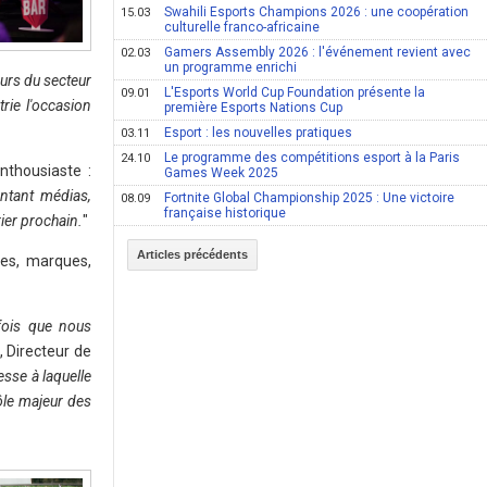
Swahili Esports Champions 2026 : une coopération
15.03
culturelle franco-africaine
Gamers Assembly 2026 : l'événement revient avec
02.03
un programme enrichi
eurs du secteur
L'Esports World Cup Foundation présente la
09.01
rie l'occasion
première Esports Nations Cup
Esport : les nouvelles pratiques
03.11
Le programme des compétitions esport à la Paris
24.10
nthousiaste :
Games Week 2025
entant médias,
Fortnite Global Championship 2025 : Une victoire
08.09
française historique
ier prochain.
"
Articles précédents
pes, marques,
fois que nous
 Directeur de
esse à laquelle
ôle majeur des