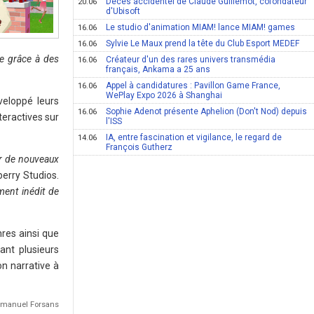
Décès accidentel de Claude Guillemot, cofondateur
20.06
d'Ubisoft
Le studio d'animation MIAM! lance MIAM! games
16.06
Sylvie Le Maux prend la tête du Club Esport MEDEF
16.06
le grâce à des
Créateur d'un des rares univers transmédia
16.06
français, Ankama a 25 ans
Appel à candidatures : Pavillon Game France,
16.06
WePlay Expo 2026 à Shanghai
veloppé leurs
Sophie Adenot présente Aphelion (Don't Nod) depuis
16.06
teractives sur
l'ISS
IA, entre fascination et vigilance, le regard de
14.06
François Gutherz
our de nouveaux
berry Studios.
ment inédit de
res ainsi que
ant plusieurs
on narrative à
Emmanuel Forsans