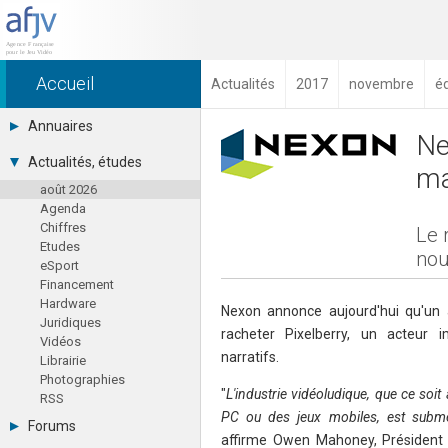
Accueil
Actualités
2017
novembre
é
Annuaires
Ne
Toutes les sociétés (691)
Actualités, études
ma
Studios (418)
août 2026
Editeurs (49)
Agenda
Distributeurs (16)
Chiffres
Hard. / Accessoires (10)
Le 
Etudes
Middlewares (15)
nou
eSport
Prestataires (99)
Financement
Assoc. / Syndicats (21)
Hardware
Formations / Ecoles (46)
Nexon annonce aujourd'hui qu'un 
Juridiques
Presse spécialisée (17)
racheter Pixelberry, un acteur 
Vidéos
narratifs.
Librairie
Photographies
"
L'industrie vidéoludique, que ce soit
RSS
PC ou des jeux mobiles, est submer
Forums
affirme Owen Mahoney, Président 