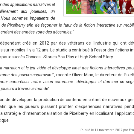
r des applications narratives et
culièrement aux joueuses, un
é. Nous sommes impatients de
 de Pixelberry afin de façonner le futur de la fiction interactive sur mobi
 pendant des années voire des décennies.
"
indépendant créé en 2012 par des vétérans de l'industrie qui ont dé
ur mobiles il y a 12 ans. Le studio a contribué à l'essor des fictions in
cipaux succès Choices : Stories You Play et High School Story.
 la narration et le jeu vidéo et développe ainsi des fictions interactives p
comme des joueurs auparavant
", raconte Oliver Miao, le directeur de Pixel
e pour concrétiser notre vision commune : développer et dominer un seg
s joueurs à travers le monde
".
ion de développer la production de contenu en créant de nouveaux gen
in que les joueurs puissent profiter d'expériences narratives pend
 stratégie d'internationalisation de Pixelberry en localisant l'applicati
ique.
Publié le 11 novembre 2017 par 