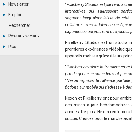
Tous les forums
Newsletter
"
Pixelberry Studios est parvenu à crée
Créer un compte
interactives qui s'adressent parti
Archives
Se connecter
Emploi
Abonnement
segment jusqu'alors laissé de côt
Messages privés
Consulter les annonces
Contacter un modérateur
collaborer avec la talentueuse équipe
Rechercher
Déposer une annonce
expériences qui pourront être jouées
Observatoire de l'emploi
Réseaux sociaux
Métiers et compétences
Pixelberry Studios est un studio 
Twitter
Plus
premières expériences vidéoludiques s
Youtube
Annonceurs
LinkedIn
appareils mobiles grâce à leurs prin
Statistiques
Facebook
Plan du site
Instagram
"
Pixelberry explore la frontière entre
Sitemap XML
Pinterest
profils qui ne se considéraient pas 
Ping Awards
"
Nexon représente l'alliance parfait
A propos
fictions sur mobile qui s'adresse à de
Mentions légales
Nexon et Pixelberry ont pour ambit
des mises à jour hebdomadaires af
années. De plus, Nexon renforcera la
succès Choices pour le marché asiat