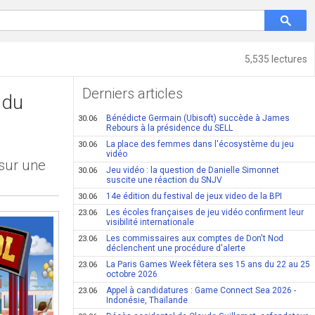
5,535 lectures
Derniers articles
 du
Bénédicte Germain (Ubisoft) succède à James
30.06
Rebours à la présidence du SELL
La place des femmes dans l'écosystème du jeu
30.06
vidéo
 sur une
Jeu vidéo : la question de Danielle Simonnet
30.06
suscite une réaction du SNJV
14e édition du festival de jeux video de la BPI
30.06
Les écoles françaises de jeu vidéo confirment leur
23.06
visibilité internationale
Les commissaires aux comptes de Don't Nod
23.06
déclenchent une procédure d'alerte
La Paris Games Week fêtera ses 15 ans du 22 au 25
23.06
octobre 2026
Appel à candidatures : Game Connect Sea 2026 -
23.06
Indonésie, Thaïlande