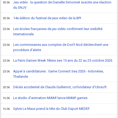
Jeu vidéo : la question de Danielle Simonnet suscite une réaction
30.06
du SNJV
14e édition du festival de jeux video de la BPI
30.06
Les écoles françaises de jeu vidéo confirment leur visibilité
23.06
internationale
Les commissaires aux comptes de Don't Nod déclenchent une
23.06
procédure d'alerte
La Paris Games Week fêtera ses 15 ans du 22 au 25 octobre 2026
23.06
Appel à candidatures : Game Connect Sea 2026 - Indonésie,
23.06
Thaïlande
Décès accidentel de Claude Guillemot, cofondateur d'Ubisoft
20.06
Le studio d'animation MIAM! lance MIAM! games
16.06
Sylvie Le Maux prend la tête du Club Esport MEDEF
16.06