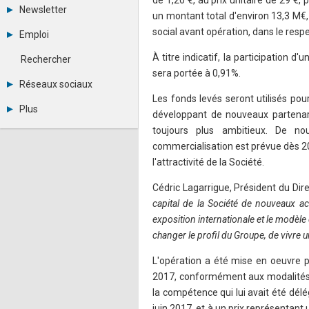
de 1,20 €, au prix unitaire de 29 €,
Tous les forums
Newsletter
un montant total d'environ 13,3 M€,
Créer un compte
Archives
Se connecter
social avant opération, dans le resp
Emploi
Abonnement
Messages privés
Consulter les annonces
Contacter un modérateur
À titre indicatif, la participation 
Rechercher
Déposer une annonce
sera portée à 0,91%.
Observatoire de l'emploi
Réseaux sociaux
Métiers et compétences
Les fonds levés seront utilisés po
Twitter
Plus
développant de nouveaux partenar
Youtube
Annonceurs
LinkedIn
toujours plus ambitieux. De no
Statistiques
Facebook
commercialisation est prévue dès 201
Plan du site
Instagram
l'attractivité de la Société.
Sitemap XML
Pinterest
Ping Awards
Cédric Lagarrigue, Président du Dire
A propos
capital de la Société de nouveaux ac
Mentions légales
exposition internationale et le modèl
changer le profil du Groupe, de vivre u
L'opération a été mise en oeuvre p
2017, conformément aux modalités 
la compétence qui lui avait été dé
juin 2017, et à un prix représentan