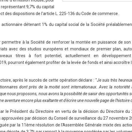
 prime d'émission incluse, pour
 représentant 9,7% du capital
ect des dispositions de l'article L. 225-136 du Code de commerce.
d'un actionnaire détenant 1% du capital social de la Société préalablemen
ur permettre à la Société de renforcer la montée en puissance de son
iats avec des studios européens et mondiaux de premier plan, auto
uveaux titres à fort potentiel, actuellement en développemen
9, pourront également profiter de la levée de fonds et ainsi accroître l
ctoire, après le succès de cette opération déclare : "
Je suis très heureux 
tionnaires dont près de la moitié sont internationaux. Avec la notoriété 
e que nous proposons, nous avons la possibilité de saisir des opportunités 
ne aventure encore plus exaltante et d'écrire une nouvelle page de l'histoire
ar le Président du Directoire en vertu de la décision du Directoire d
approuvées par décision du Conseil de surveillance du 27 novembre 2
léguée par la 11ème résolution de l'Assemblée Générale mixte des actio
t une décote de 3,7% par rapport à la moyenne pondérée par les volume