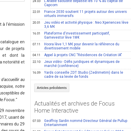
L'Arabie saoudite dépasse les 10 % au capital de
24.03
Capcom
France 2030 soutient 11 projets autour des univers
22.01
virtuels immersifs
Jeu vidéo et activité physique : Neo Xperiences lève
20.01
t à l'émission
3,6 M€
Plateforme d'investissement participatif,
16.01
Gamevestor lève 1M€
 catalogue en
Hoora lève 1,1 M€ pour devenir la référence du
07.11
ur de projets
divertissement mobile
t et dont la
Appel à projets CNC "Résidences de Création IA"
04.11
a notoriété et
Jeux vidéo - Défis juridiques et dynamiques de
22.10
marché (conférence)
Yards conseille ZDT Studio (Zedrimetim) dans le
16.09
cadre de sa levée de fonds
d'accueillir au
acquise, notre
Articles précédents
susceptibles de
 de Focus.
"
Actualités et archives de Focus
Home Interactive
u 29 novembre
017, usant de
Geoffroy Sardin nommé Directeur Général de Pullup
07.03
nnaires du 29
Entertainment
s des cours de