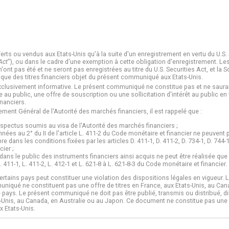
ferts ou vendus aux Etats-Unis qu'à la suite d'un enregistrement en vertu du U.S.
Act
"), ou dans le cadre d'une exemption à cette obligation d'enregistrement. Les 
t pas été et ne seront pas enregistrées au titre du U.S. Securities Act, et la S
lique des titres financiers objet du présent communiqué aux Etats-Unis.
clusivement informative. Le présent communiqué ne constitue pas et ne saurai
u public, une offre de souscription ou une sollicitation d'intérêt au public en
inanciers.
ment Général de l'Autorité des marchés financiers, il est rappelé que :
ospectus soumis au visa de l'Autorité des marchés financiers ;
ées au 2° du II de l'article L. 411-2 du Code monétaire et financier ne peuvent p
 dans les conditions fixées par les articles D. 411-1, D. 411-2, D. 734-1, D. 744-1,
ier ;
, dans le public des instruments financiers ainsi acquis ne peut être réalisée que
 411-1, L. 411-2, L. 412-1 et L. 621-8 à L. 621-8-3 du Code monétaire et financier.
tains pays peut constituer une violation des dispositions légales en vigueur. 
qué ne constituent pas une offre de titres en France, aux Etats-Unis, au Can
e pays. Le présent communiqué ne doit pas être publié, transmis ou distribué, 
ats-Unis, au Canada, en Australie ou au Japon. Ce document ne constitue pas une
 Etats-Unis.