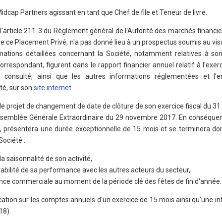
Midcap Partners agissant en tant que Chef de file et Teneur de livre.
article 211-3 du Règlement général de l'Autorité des marchés financier
de ce Placement Privé, n'a pas donné lieu à un prospectus soumis au visa
ations détaillées concernant la Société, notamment relatives à son 
orrespondant, figurent dans le rapport financier annuel relatif à l'exerc
 consulté, ainsi que les autres informations réglementées et l'
té, sur son
site internet
.
 le projet de changement de date de clôture de son exercice fiscal du 
ssemblée Générale Extraordinaire du 29 novembre 2017. En conséquenc
17, présentera une durée exceptionnelle de 15 mois et se terminera do
Société :
la saisonnalité de son activité,
bilité de sa performance avec les autres acteurs du secteur,
ance commerciale au moment de la période clé des fêtes de fin d'année.
ion sur les comptes annuels d'un exercice de 15 mois ainsi qu'une in
18).