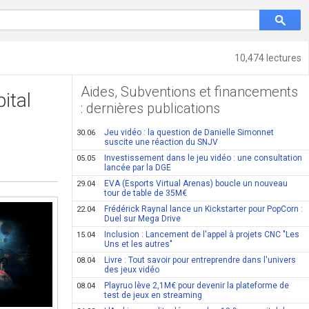
10,474 lectures
Aides, Subventions et financements
ital
: dernières publications
Jeu vidéo : la question de Danielle Simonnet
30.06
suscite une réaction du SNJV
Investissement dans le jeu vidéo : une consultation
05.05
lancée par la DGE
EVA (Esports Virtual Arenas) boucle un nouveau
29.04
tour de table de 35M€
Frédérick Raynal lance un Kickstarter pour PopCorn :
22.04
Duel sur Mega Drive
Inclusion : Lancement de l'appel à projets CNC "Les
15.04
Uns et les autres"
Livre : Tout savoir pour entreprendre dans l'univers
08.04
des jeux vidéo
Playruo lève 2,1M€ pour devenir la plateforme de
08.04
test de jeux en streaming