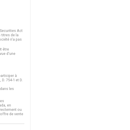
 Securities Act
titres de la
ociété n'a pas
t être
 vue d'une
articiper à
 D. 754-1 et D.
 dans les
Les
ada, en
directement ou
 offre de vente