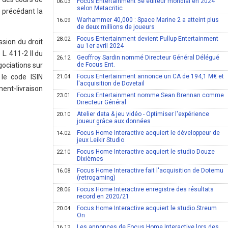
Focus Entertainment 5e éditeur mondial en 2024
06.03
selon Metacritic
e précédant la
Warhammer 40,000 : Space Marine 2 a atteint plus
16.09
de deux millions de joueurs
Focus Entertainment devient Pullup Entertainment
28.02
sion du droit
au 1er avril 2024
L. 411-2 II du
Geoffroy Sardin nommé Directeur Général Délégué
26.12
gociations sur
de Focus Ent.
le code ISIN
Focus Entertainment annonce un CA de 194,1 M€ et
21.04
l'acquisition de Dovetail
ment-livraison
Focus Entertainment nomme Sean Brennan comme
23.01
Directeur Général
Atelier data & jeu vidéo - Optimiser l'expérience
20.10
joueur grâce aux données
Focus Home Interactive acquiert le développeur de
14.02
jeux Leikir Studio
Focus Home Interactive acquiert le studio Douze
22.10
Dixièmes
Focus Home Interactive fait l'acquisition de Dotemu
16.08
(retrogaming)
Focus Home Interactive enregistre des résultats
28.06
record en 2020/21
Focus Home Interactive acquiert le studio Streum
20.04
On
Les annonces de Focus Home Interactive lors des
16.12