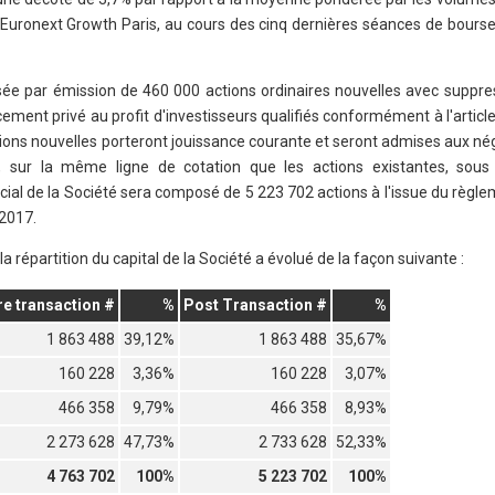
é Euronext Growth Paris, au cours des cinq dernières séances de bours
isée par émission de 460 000 actions ordinaires nouvelles avec suppres
ement privé au profit d'investisseurs qualifiés conformément à l'article 
tions nouvelles porteront jouissance courante et seront admises aux né
 sur la même ligne de cotation que les actions existantes, sous 
al de la Société sera composé de 5 223 702 actions à l'issue du règle
 2017.
a répartition du capital de la Société a évolué de la façon suivante :
re transaction #
%
Post Transaction #
%
1 863 488
39,12%
1 863 488
35,67%
160 228
3,36%
160 228
3,07%
466 358
9,79%
466 358
8,93%
2 273 628
47,73%
2 733 628
52,33%
4 763 702
100%
5 223 702
100%