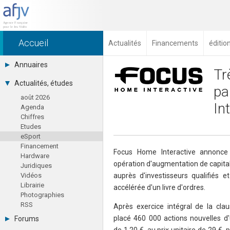
Accueil
Actualités
Financements
éditio
Annuaires
Tr
Toutes les sociétés (691)
Actualités, études
pa
Studios (418)
août 2026
Editeurs (49)
In
Agenda
Distributeurs (16)
Chiffres
Hard. / Accessoires (10)
Etudes
Middlewares (15)
eSport
Prestataires (99)
Financement
Assoc. / Syndicats (21)
Focus Home Interactive annonce
Hardware
Formations / Ecoles (46)
opération d'augmentation de capital
Juridiques
Presse spécialisée (17)
Vidéos
auprès d'investisseurs qualifiés e
Librairie
accélérée d'un livre d'ordres.
Photographies
RSS
Après exercice intégral de la clau
placé 460 000 actions nouvelles d'
Forums