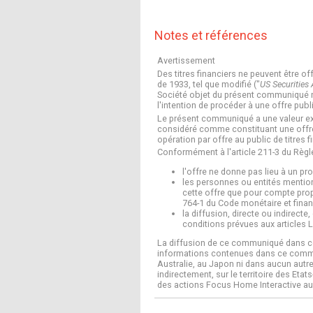
Notes et références
Avertissement
Des titres financiers ne peuvent être of
de 1933, tel que modifié ("
US Securities 
Société objet du présent communiqué n'on
l'intention de procéder à une offre pub
Le présent communiqué a une valeur ex
considéré comme constituant une offre a
opération par offre au public de titres f
Conformément à l'article 211-3 du Règle
l'offre ne donne pas lieu à un pr
les personnes ou entités mentionn
cette offre que pour compte propre
764-1 du Code monétaire et financ
la diffusion, directe ou indirecte
conditions prévues aux articles L.
La diffusion de ce communiqué dans cer
informations contenues dans ce communi
Australie, au Japon ni dans aucun autr
indirectement, sur le territoire des Et
des actions Focus Home Interactive aux