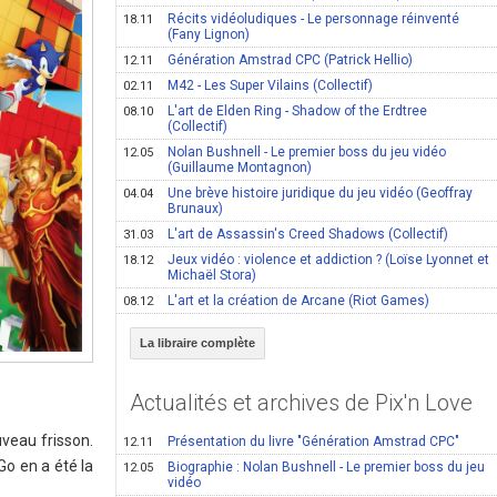
Récits vidéoludiques - Le personnage réinventé
18.11
(Fany Lignon)
Génération Amstrad CPC (Patrick Hellio)
12.11
M42 - Les Super Vilains (Collectif)
02.11
L'art de Elden Ring - Shadow of the Erdtree
08.10
(Collectif)
Nolan Bushnell - Le premier boss du jeu vidéo
12.05
(Guillaume Montagnon)
Une brève histoire juridique du jeu vidéo (Geoffray
04.04
Brunaux)
L'art de Assassin's Creed Shadows (Collectif)
31.03
Jeux vidéo : violence et addiction ? (Loïse Lyonnet et
18.12
Michaël Stora)
L'art et la création de Arcane (Riot Games)
08.12
La libraire complète
Actualités et archives de Pix'n Love
uveau frisson.
Présentation du livre "Génération Amstrad CPC"
12.11
Go en a été la
Biographie : Nolan Bushnell - Le premier boss du jeu
12.05
vidéo