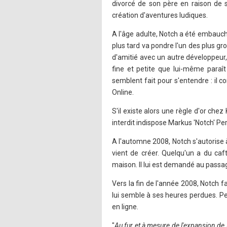
divorcé de son père en raison de s
création d'aventures ludiques.
A l'âge adulte, Notch a été embauc
plus tard va pondre l'un des plus gr
d'amitié avec un autre développeur,
fine et petite que lui-même paraît
semblent fait pour s'entendre : il 
Online.
S'il existe alors une règle d'or ch
interdit indispose Markus 'Notch' Per
A l'automne 2008, Notch s'autorise à
vient de créer. Quelqu'un a du caft
maison. Il lui est demandé au passag
Vers la fin de l'année 2008, Notch f
lui semble à ses heures perdues. Pe
en ligne.
"
Au fur et à mesure de l'expansion de 