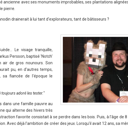
 cité ancienne avec ses monuments improbables, ses plantations alignées
e pierre.
anodin drainerait à lui tant d'explorateurs, tant de bâtisseurs ?
de… Le visage tranquille,
rkus Persson, baptisé 'Notch'
n air de gros nounours. Son
aurait pu, en d'autres temps,
, sa fiancée de l'époque le
ai toujours adoré les tester.
"
s dans une famille pauvre au
e qui alterne des hivers très
traction favorite consistait à se perdre dans les bois. Puis, à l'âge de 8
n. Avec déjà l'ambition de créer des jeux. Lorsqu'il avait 12 ans, sa mèr