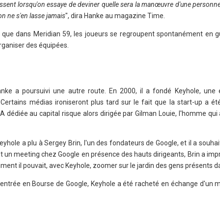
issent lorsqu'on essaye de deviner quelle sera la manœuvre d'une personne 
on ne s'en lasse jamais
", dira Hanke au magazine Time.
t que dans Meridian 59, les joueurs se regroupent spontanément en gu
rganiser des équipées.
anke a poursuivi une autre route. En 2000, il a fondé Keyhole, une 
. Certains médias ironiseront plus tard sur le fait que la start-up a é
IA dédiée au capital risque alors dirigée par Gilman Louie, l'homme qui 
Keyhole a plu à Sergey Brin, l'un des fondateurs de Google, et il a souha
rant un meeting chez Google en présence des hauts dirigeants, Brin a im
ent il pouvait, avec Keyhole, zoomer sur le jardin des gens présents dan
'entrée en Bourse de Google, Keyhole a été racheté en échange d'un 