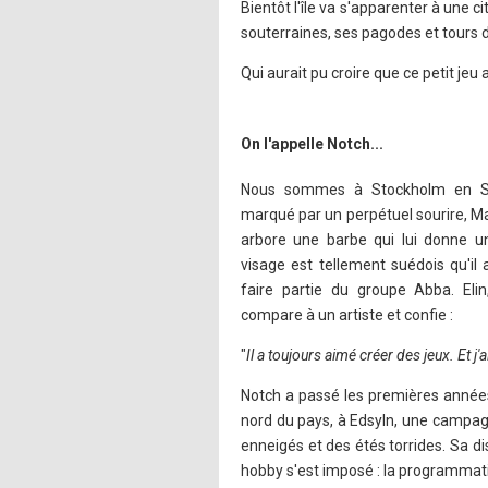
Bientôt l'île va s'apparenter à une
souterraines, ses pagodes et tours d
Qui aurait pu croire que ce petit jeu 
On l'appelle Notch...
Nous sommes à Stockholm en Suè
marqué par un perpétuel sourire, Ma
arbore une barbe qui lui donne u
visage est tellement suédois qu'il 
faire partie du groupe Abba. Elin
compare à un artiste et confie :
"
Il a toujours aimé créer des jeux. Et j'
Notch a passé les premières année
nord du pays, à Edsyln, une campagn
enneigés et des étés torrides. Sa dis
hobby s'est imposé : la programmatio