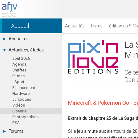
Accueil
Actualités
Livres
édition du 9 fé
Annuaires
La 
Toutes les sociétés (691)
Actualités, études
Min
Studios (418)
août 2026
Editeurs (49)
Agenda
Distributeurs (16)
Chiffres
Hard. / Accessoires (10)
Ce te
Etudes
Middlewares (15)
Danie
eSport
Prestataires (99)
Financement
Assoc. / Syndicats (21)
Hardware
Formations / Ecoles (46)
Juridiques
Presse spécialisée (17)
Minecraft & Pokemon Go - B
Vidéos
Librairie
Photographies
Extrait du chapitre 25 de La Saga
RSS
Si le jeu a muté aux alentours de 201
Forums