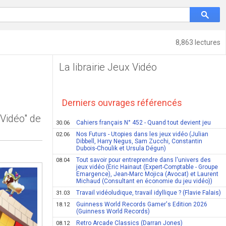
8,863 lectures
La librairie Jeux Vidéo
Derniers ouvrages référencés
 Vidéo" de
Cahiers français N° 452 - Quand tout devient jeu
30.06
Nos Futurs - Utopies dans les jeux vidéo (Julian
02.06
Dibbell, Harry Negus, Sam Zucchi, Constantin
Dubois-Choulik et Ursula Dégun)
Tout savoir pour entreprendre dans l'univers des
08.04
jeux vidéo (Eric Hainaut (Expert-Comptable - Groupe
Emargence), Jean-Marc Mojica (Avocat) et Laurent
Michaud (Consultant en économie du jeu vidéo))
Travail vidéoludique, travail idyllique ? (Flavie Falais)
31.03
Guinness World Records Gamer's Edition 2026
18.12
(Guinness World Records)
Retro Arcade Classics (Darran Jones)
08.12