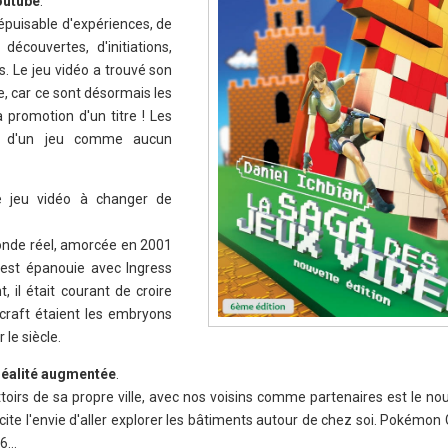
outube
.
épuisable d'expériences, de
écouvertes, d'initiations,
. Le jeu vidéo a trouvé son
le, car ce sont désormais les
promotion d'un titre ! Les
me d'un jeu comme aucun
e jeu vidéo à changer de
monde réel, amorcée en 2001
'est épanouie avec Ingress
il était courant de croire
craft étaient les embryons
 le siècle.
réalité augmentée
.
ttoirs de sa propre ville, avec nos voisins comme partenaires est le no
cite l'envie d'aller explorer les bâtiments autour de chez soi. Pokémon 
16…