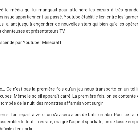
vé le média qui lui manquait pour atteindre les cœurs à très grande
ns issue appartiennent au passé. Youtube établit le lien entre les 'gamer
s, allant jusqu'à engendrer de nouvelles stars qui bien qu'elles opère
s chanteuses et présentateurs TV.
anscendé par Youtube : Minecraft…
e… Ce n'est pas la première fois qu'un jeu nous transporte en un tel l
e cubes. Même le soleil apparaît carré. La première fois, on se contente 
a tombée de la nuit, des monstres affamés vont surgir.
n si l'on repart à zéro, on s'avisera alors de bâtir un abri. Pour ce faire
 assembler le tout. Très vite, malgré l'aspect spartiate, on se laisse empo
fficile d'en sortir.