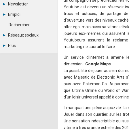
un compagnon de prédilection en
Y
Tous les forums
Newsletter
Youtube est devenu un réservoir in
Créer un compte
Archives
Se connecter
trucs et astuces, de partage de d
Emploi
Abonnement
Messages privés
d'ouverture vers des niveaux cachés
Consulter les annonces
Contacter un modérateur
Rechercher
alter ego, mais aussi sa vitrine idéa
Déposer une annonce
joueurs eux-mêmes qui assurent la 
Observatoire de l'emploi
Réseaux sociaux
Métiers et compétences
Youtubeurs assurent la récla
Twitter
Plus
marketing ne saurait le faire.
Youtube
Annonceurs
LinkedIn
Un service d'Internet a amené l
Statistiques
Facebook
dimension :
Google Maps
.
Plan du site
Instagram
Sitemap XML
La possibilité de jouer au sein du 
Pinterest
Ping Awards
avec Majestic de Electronic Arts s
A propos
puis avec Pokémon Go. Auparavant, 
Mentions légales
que Ultima Online ou World of War
d'un loisir universel appelé à dominer
Il manquait une pièce au puzzle : la
Jouer dans son quartier, sur les tro
Une sensation indescriptible qui sus
vitrine à très grande échelle dès 20