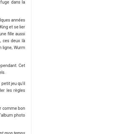
efuge dans la
elques années
ing et se lier
ne fille aussi
, ces deux là
en ligne, Wurm
dépendant. Cet
ls.
etit jeu qu'il
ler les règles
érer comme bon
 d'album photo
urant mon temps