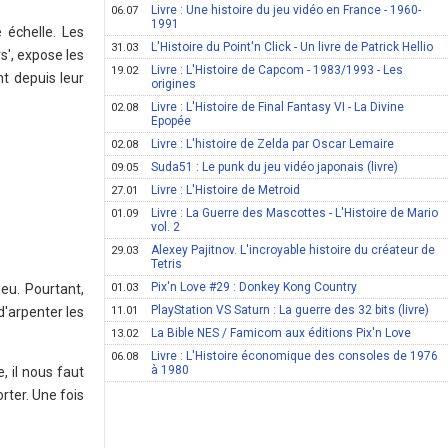
Livre : Une histoire du jeu vidéo en France - 1960-
06.07
1991
 échelle. Les
L'Histoire du Point'n Click - Un livre de Patrick Hellio
31.03
s', expose les
Livre : L'Histoire de Capcom - 1983/1993 - Les
19.02
nt depuis leur
origines
Livre : L'Histoire de Final Fantasy VI - La Divine
02.08
Epopée
Livre : L'histoire de Zelda par Oscar Lemaire
02.08
Suda51 : Le punk du jeu vidéo japonais (livre)
09.05
Livre : L'Histoire de Metroid
27.01
Livre : La Guerre des Mascottes - L'Histoire de Mario
01.09
vol. 2
Alexey Pajitnov. L'incroyable histoire du créateur de
29.03
Tetris
Pix'n Love #29 : Donkey Kong Country
01.03
ieu. Pourtant,
PlayStation VS Saturn : La guerre des 32 bits (livre)
11.01
d'arpenter les
La Bible NES / Famicom aux éditions Pix'n Love
13.02
Livre : L'Histoire économique des consoles de 1976
06.08
à 1980
, il nous faut
rter. Une fois