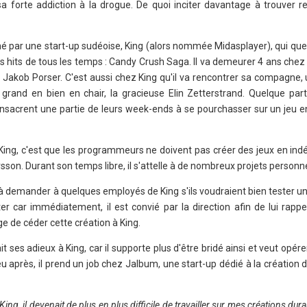
a forte addiction à la drogue. De quoi inciter davantage à trouver r
hé par une start-up sudéoise, King (alors nommée Midasplayer), qui qu
os hits de tous les temps : Candy Crush Saga. Il va demeurer 4 ans chez K
 Jakob Porser. C'est aussi chez King qu'il va rencontrer sa compagne, u
 grand en bien en chair, la gracieuse Elin Zetterstrand. Quelque part
consacrent une partie de leurs week-ends à se pourchasser sur un jeu 
ez King, c'est que les programmeurs ne doivent pas créer des jeux en in
sson. Durant son temps libre, il s'attelle à de nombreux projets personne
 demander à quelques employés de King s'ils voudraient bien tester un p
er car immédiatement, il est convié par la direction afin de lui rappe
e de céder cette création à King.
ait ses adieux à King, car il supporte plus d'être bridé ainsi et veut op
u après, il prend un job chez Jalbum, une start-up dédié à la création
King, il devenait de plus en plus difficile de travailler sur mes créations d