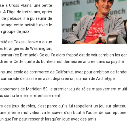
se à Cross Plains, une petite
s. A l'âge de treize ans, après
e pelouse, il a pu réunir de
artage cette activité avec le
un groupe de jazz.
rsité de Texas, Hanke a eu un
res Etrangères de Washington,
nmar (ex Birmanie). Ce qui l'a alors frappé est de voir combien les g
extrême. Cette quête du bonheur est demeurée ancrée dans sa psyché.
dans une école de commerce de Californie, avec pour ambition de fonde
n camarade de classe en avait déjà créé un, du nom de Archetype.
eloppement de Meridian 59, le premier jeu de rôles massivement multijo
 pas connu le même retentissement.
s des jeux de rôles, c'est parce qu'ils lui rappellent un jeu sur plateau 
une même motivation va le suivre d'un bout à l'autre de son épopée 
 fun que l'on peut ressentir lorsqu'on joue avec des amis.