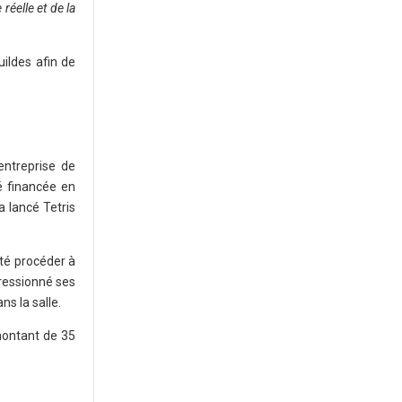
réelle et de la
ildes afin de
entreprise de
té financée en
a lancé Tetris
ité procéder à
pressionné ses
s la salle.
montant de 35