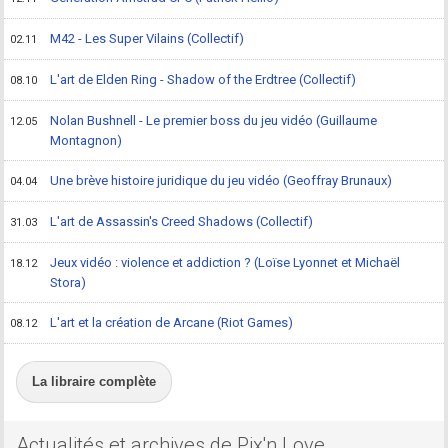
M42 - Les Super Vilains (Collectif)
02.11
L'art de Elden Ring - Shadow of the Erdtree (Collectif)
08.10
Nolan Bushnell - Le premier boss du jeu vidéo (Guillaume
12.05
Montagnon)
Une brève histoire juridique du jeu vidéo (Geoffray Brunaux)
04.04
L'art de Assassin's Creed Shadows (Collectif)
31.03
Jeux vidéo : violence et addiction ? (Loïse Lyonnet et Michaël
18.12
Stora)
L'art et la création de Arcane (Riot Games)
08.12
La libraire complète
Actualités et archives de Pix'n Love