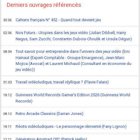
Derniers ouvrages référencés
Cahiers français N° 452 - Quand tout devient jeu
30.06
Nos Futurs - Utopies dans les jeux vidéo (Julian Dibbell, Harry
02.06
Negus, Sam Zucchi, Constantin Dubois-Choulik et Ursula Dégun)
Tout savoir pour entreprendre dans l'univers des jeux vidéo (Eric
08.04
Hainaut (Expert-Comptable - Groupe Emargence), Jean-Marc
Mojica (Avocat) et Laurent Michaud (Consultant en économie du
jeu vidéo))
Travail vidéoludique, travail idyllique ? (Flavie Falais)
31.03
Guinness World Records Gamer's Edition 2026 (Guinness World
18.12
Records)
Retro Arcade Classics (Darran Jones)
08.12
Récits vidéoludiques - Le personnage réinventé (Fany Lignon)
18.11
Génération Amstrad CPC (Patrick Hellio)
12.11