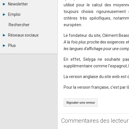
Tous les forums
Newsletter
utilisé pour le calcul des moyenn
Créer un compte
toujours choisis rigoureusement
Archives
Se connecter
Emploi
Abonnement
Messages privés
critères très spécifiques, notamm
Consulter les annonces
Contacter un modérateur
Rechercher
européen.
Déposer une annonce
Observatoire de l'emploi
Réseaux sociaux
Le fondateur du site, Clément Beass
Métiers et compétences
A la fois plus proche des exigences 
Twitter
Plus
Youtube
les langues d'affichage pour une comp
Annonceurs
LinkedIn
Statistiques
En effet, Selyga ne souhaite pas
Facebook
Plan du site
Instagram
supplémentaire comme l'espagnol, l'a
Sitemap XML
Pinterest
Ping Awards
La version anglaise du site web est 
A propos
Mentions légales
Pour la version française, c'est par l
Signaler une erreur
Commentaires des lecteur