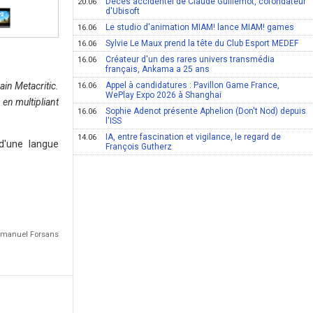
Décès accidentel de Claude Guillemot, cofondateur
20.06
d'Ubisoft
Le studio d'animation MIAM! lance MIAM! games
16.06
Sylvie Le Maux prend la tête du Club Esport MEDEF
16.06
Créateur d'un des rares univers transmédia
16.06
français, Ankama a 25 ans
ain Metacritic.
Appel à candidatures : Pavillon Game France,
16.06
WePlay Expo 2026 à Shanghai
en multipliant
Sophie Adenot présente Aphelion (Don't Nod) depuis
16.06
l'ISS
IA, entre fascination et vigilance, le regard de
14.06
 d'une langue
François Gutherz
Emmanuel Forsans