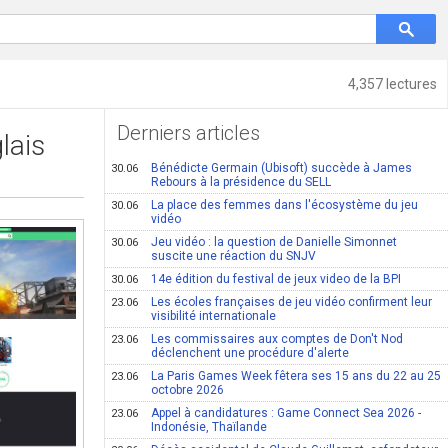
4,357 lectures
Derniers articles
lais
Bénédicte Germain (Ubisoft) succède à James
30.06
Rebours à la présidence du SELL
La place des femmes dans l'écosystème du jeu
30.06
vidéo
Jeu vidéo : la question de Danielle Simonnet
30.06
suscite une réaction du SNJV
14e édition du festival de jeux video de la BPI
30.06
Les écoles françaises de jeu vidéo confirment leur
23.06
visibilité internationale
Les commissaires aux comptes de Don't Nod
23.06
déclenchent une procédure d'alerte
La Paris Games Week fêtera ses 15 ans du 22 au 25
23.06
octobre 2026
Appel à candidatures : Game Connect Sea 2026 -
23.06
Indonésie, Thaïlande