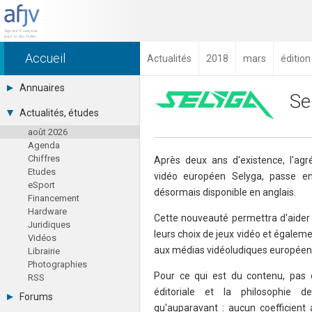
Accueil
Actualités
2018
mars
éditio
Annuaires
Se
Toutes les sociétés (691)
Actualités, études
Studios (418)
août 2026
Editeurs (49)
Agenda
Distributeurs (16)
Chiffres
Hard. / Accessoires (10)
Après deux ans d'existence, l'agr
Etudes
Middlewares (15)
vidéo européen Selyga, passe en
eSport
Prestataires (99)
désormais disponible en anglais.
Financement
Assoc. / Syndicats (21)
Hardware
Formations / Ecoles (46)
Cette nouveauté permettra d'aider
Juridiques
Presse spécialisée (17)
leurs choix de jeux vidéo et égalemen
Vidéos
aux médias vidéoludiques européen
Librairie
Photographies
Pour ce qui est du contenu, pas d'
RSS
éditoriale et la philosophie
Forums
qu'auparavant : aucun coefficient 