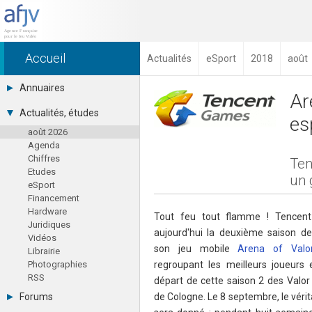
Accueil
Actualités
eSport
2018
août
Annuaires
Ar
Toutes les sociétés (691)
Actualités, études
es
Studios (418)
août 2026
Editeurs (49)
Agenda
Distributeurs (16)
Chiffres
Hard. / Accessoires (10)
Ten
Etudes
Middlewares (15)
un 
eSport
Prestataires (99)
Financement
Assoc. / Syndicats (21)
Hardware
Formations / Ecoles (46)
Tout feu tout flamme ! Tencen
Juridiques
Presse spécialisée (17)
aujourd'hui la deuxième saison de
Vidéos
son jeu mobile
Arena of Valo
Librairie
Photographies
regroupant les meilleurs joueurs
RSS
départ de cette saison 2 des Valor
Forums
de Cologne. Le 8 septembre, le vérit