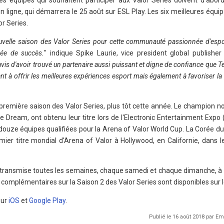
es équipes qui souhaitent participer aux Valor Series doivent d'abord
f en ligne, qui démarrera le 25 août sur ESL Play. Les six meilleures équ
or Series.
uvelle saison des Valor Series pour cette communauté passionnée d'espo
ée de succès.
" indique Spike Laurie, vice president global publisher
s d'avoir trouvé un partenaire aussi puissant et digne de confiance que 
 à offrir les meilleures expériences esport mais également à favoriser la
première saison des Valor Series, plus tôt cette année. Le champion no
he Dream, ont obtenu leur titre lors de l'Electronic Entertainment Expo (
s douze équipes qualifiées pour la Arena of Valor World Cup. La Corée d
mier titre mondial d'Arena of Valor à Hollywood, en Californie, dans l
retransmise toutes les semaines, chaque samedi et chaque dimanche, à
complémentaires sur la Saison 2 des Valor Series sont disponibles sur 
sur
iOS
et
Google Play
.
Publié le 16 août 2018 par 