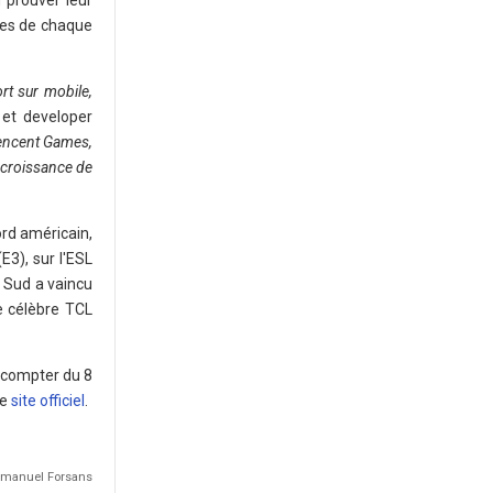
 prouver leur
ipes de chaque
rt sur mobile,
 et developer
Tencent Games,
 croissance de
rd américain,
E3), sur l'ESL
u Sud a vaincu
e célèbre TCL
 compter du 8
le
site officiel
.
Emmanuel Forsans