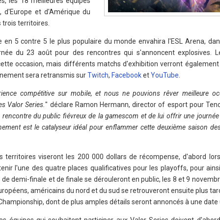
s, les 18 meilleures équipes
, d'Europe et d'Amérique du
rois territoires.
 en 5 contre 5 le plus populaire du monde envahira l'ESL Arena, dans
rnée du 23 août pour des rencontres qui s'annoncent explosives. L
cette occasion, mais différents matchs d'exhibition verront également
nement sera retransmis sur
Twitch
,
Facebook
et
YouTube
.
rience compétitive sur mobile, et nous ne pouvions rêver meilleure oc
s Valor Series.
" déclare Ramon Hermann, director of esport pour Ten
 rencontre du public fiévreux de la gamescom et de lui offrir une journé
nement est le catalyseur idéal pour enflammer cette deuxième saison des
s territoires viseront les 200 000 dollars de récompense, d'abord lors
enir l'une des quatre places qualificatives pour les playoffs, pour ain
de demi-finale et de finale se dérouleront en public, les 8 et 9 novemb
uropéens, américains du nord et du sud se retrouveront ensuite plus ta
l Championship, dont de plus amples détails seront annoncés à une date u