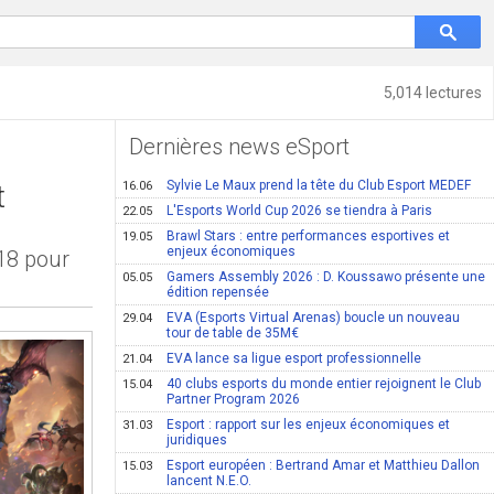
5,014 lectures
Dernières news eSport
Sylvie Le Maux prend la tête du Club Esport MEDEF
t
16.06
L'Esports World Cup 2026 se tiendra à Paris
22.05
Brawl Stars : entre performances esportives et
19.05
enjeux économiques
18 pour
Gamers Assembly 2026 : D. Koussawo présente une
05.05
édition repensée
EVA (Esports Virtual Arenas) boucle un nouveau
29.04
tour de table de 35M€
EVA lance sa ligue esport professionnelle
21.04
40 clubs esports du monde entier rejoignent le Club
15.04
Partner Program 2026
Esport : rapport sur les enjeux économiques et
31.03
juridiques
Esport européen : Bertrand Amar et Matthieu Dallon
15.03
lancent N.E.O.