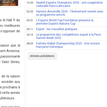
Swahili Esports Champions 2026 : une coopération
15.03
culturelle franco-africaine
Gamers Assembly 2026 : l'événement revient avec
02.03
un programme enrichi
 le Hall 9 du
L'Esports World Cup Foundation présente la
09.01
première Esports Nations Cup
es meilleures
Esport : les nouvelles pratiques
03.11
 s'opposer de
Le programme des compétitions esport à la Paris
24.10
Games Week 2025
Fortnite Global Championship 2025 : Une victoire
08.09
casion que la
française historique
cent America.
e passionnante
Articles précédents
 Valor Series,
 de la saison
si accéder aux
re prochains à
rd cette année
ltérieure.