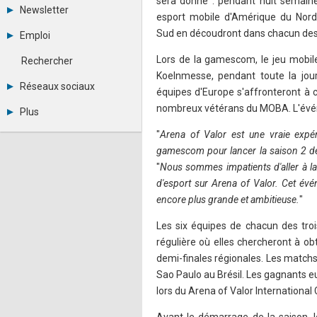
sera donné : pendant huit semaine
Tous les forums
Newsletter
esport mobile d'Amérique du Nord
Créer un compte
Archives
Se connecter
Sud en découdront dans chacun des t
Emploi
Abonnement
Messages privés
Consulter les annonces
Contacter un modérateur
Lors de la gamescom, le jeu mobile
Rechercher
Déposer une annonce
Koelnmesse, pendant toute la jou
Observatoire de l'emploi
Réseaux sociaux
équipes d'Europe s'affronteront à 
Métiers et compétences
Twitter
nombreux vétérans du MOBA. L'évé
Plus
Youtube
Annonceurs
LinkedIn
"
Arena of Valor est une vraie expé
Statistiques
Facebook
gamescom pour lancer la saison 2 de
Plan du site
Instagram
"
Nous sommes impatients d'aller à la
Sitemap XML
Pinterest
d'esport sur Arena of Valor. Cet évé
Ping Awards
A propos
encore plus grande et ambitieuse.
"
Mentions légales
Les six équipes de chacun des troi
régulière où elles chercheront à obt
demi-finales régionales. Les matchs 
Sao Paulo au Brésil. Les gagnants e
lors du Arena of Valor Internationa