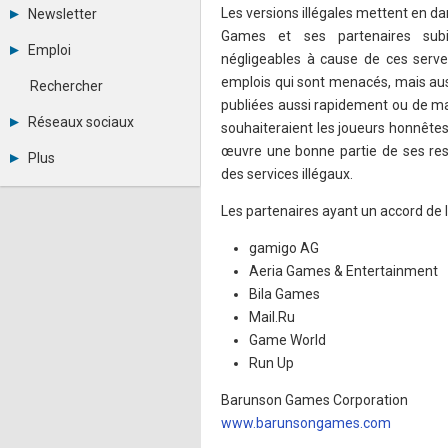
Tous les forums
Les versions illégales mettent en d
Newsletter
Créer un compte
Games et ses partenaires sub
Archives
Se connecter
Emploi
négligeables à cause de ces serve
Abonnement
Messages privés
Consulter les annonces
Contacter un modérateur
emplois qui sont menacés, mais aus
Rechercher
Déposer une annonce
publiées aussi rapidement ou de m
Observatoire de l'emploi
Réseaux sociaux
souhaiteraient les joueurs honnêtes
Métiers et compétences
Twitter
œuvre une bonne partie de ses res
Plus
Youtube
des services illégaux.
Annonceurs
LinkedIn
Statistiques
Facebook
Les partenaires ayant un accord de 
Plan du site
Instagram
Sitemap XML
Pinterest
gamigo AG
Ping Awards
Aeria Games & Entertainment
A propos
Bila Games
Mentions légales
Mail.Ru
Game World
Run Up
Barunson Games Corporation
www.barunsongames.com