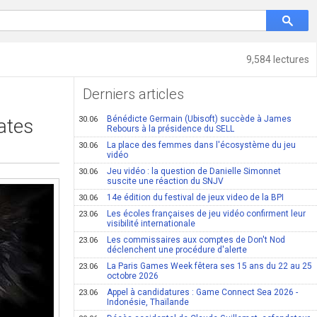
9,584 lectures
Derniers articles
Bénédicte Germain (Ubisoft) succède à James
ates
30.06
Rebours à la présidence du SELL
La place des femmes dans l'écosystème du jeu
30.06
vidéo
Jeu vidéo : la question de Danielle Simonnet
30.06
suscite une réaction du SNJV
14e édition du festival de jeux video de la BPI
30.06
Les écoles françaises de jeu vidéo confirment leur
23.06
visibilité internationale
Les commissaires aux comptes de Don't Nod
23.06
déclenchent une procédure d'alerte
La Paris Games Week fêtera ses 15 ans du 22 au 25
23.06
octobre 2026
Appel à candidatures : Game Connect Sea 2026 -
23.06
Indonésie, Thaïlande