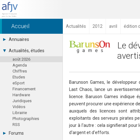
Accueil
Actualités
2012
avril
édition 
Annuaires
Le dé
Toutes les sociétés (691)
Actualités, études
averti
Studios (418)
août 2026
Editeurs (49)
Agenda
Distributeurs (16)
Chiffres
Hard. / Accessoires (10)
Etudes
Middlewares (15)
Barunson Games, le développeur 
eSport
Prestataires (99)
Financement
Last Chaos, lance un avertissemen
Assoc. / Syndicats (21)
Hardware
Formations / Ecoles (46)
licence. Baruson Games indique ég
Juridiques
Presse spécialisée (17)
peuvent procurer une expérience de 
Vidéos
auxquels des licences sont attri
Librairie
exploitants des serveurs pirates pe
Photographies
RSS
jour à l'autre : cela signifierait po
d'argent et d'efforts.
Forums