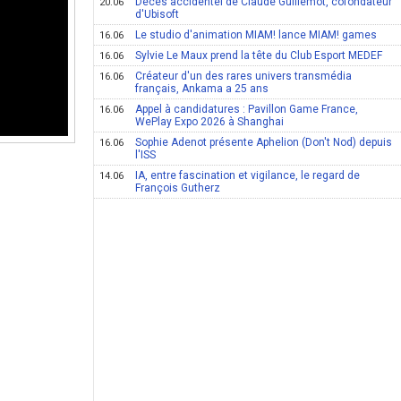
Décès accidentel de Claude Guillemot, cofondateur
20.06
d'Ubisoft
Le studio d'animation MIAM! lance MIAM! games
16.06
Sylvie Le Maux prend la tête du Club Esport MEDEF
16.06
Créateur d'un des rares univers transmédia
16.06
français, Ankama a 25 ans
Appel à candidatures : Pavillon Game France,
16.06
WePlay Expo 2026 à Shanghai
Sophie Adenot présente Aphelion (Don't Nod) depuis
16.06
l'ISS
IA, entre fascination et vigilance, le regard de
14.06
François Gutherz