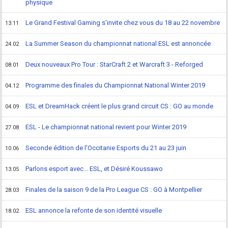
physique
Le Grand Festival Gaming s'invite chez vous du 18 au 22 novembre
13.11
La Summer Season du championnat national ESL est annoncée
24.02
Deux nouveaux Pro Tour : StarCraft 2 et Warcraft 3 - Reforged
08.01
Programme des finales du Championnat National Winter 2019
04.12
ESL et DreamHack créent le plus grand circuit CS : GO au monde
04.09
ESL - Le championnat national revient pour Winter 2019
27.08
Seconde édition de l'Occitanie Esports du 21 au 23 juin
10.06
Parlons esport avec... ESL, et Désiré Koussawo
13.05
Finales de la saison 9 de la Pro League CS : GO à Montpellier
28.03
ESL annonce la refonte de son identité visuelle
18.02