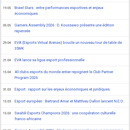
Brawl Stars : entre performances esportives et enjeux
19.05
économiques
Gamers Assembly 2026 : D. Koussawo présente une édition
05.05
repensée
EVA (Esports Virtual Arenas) boucle un nouveau tour de table de
29.04
35M€
EVA lance sa ligue esport professionnelle
21.04
40 clubs esports du monde entier rejoignent le Club Partner
15.04
Program 2026
Esport : rapport sur les enjeux économiques et juridiques
31.03
Esport européen : Bertrand Amar et Matthieu Dallon lancent N.E.O.
15.03
Swahili Esports Champions 2026 : une coopération culturelle
15.03
franco-africaine