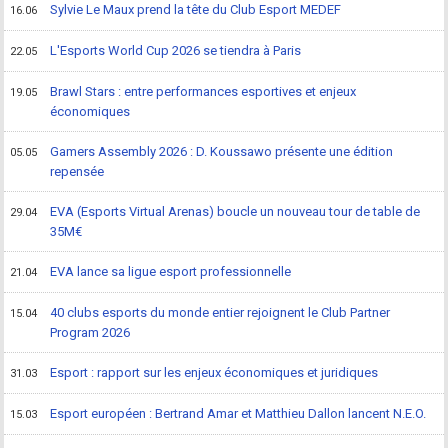
Sylvie Le Maux prend la tête du Club Esport MEDEF
16.06
L'Esports World Cup 2026 se tiendra à Paris
22.05
Brawl Stars : entre performances esportives et enjeux
19.05
économiques
Gamers Assembly 2026 : D. Koussawo présente une édition
05.05
repensée
EVA (Esports Virtual Arenas) boucle un nouveau tour de table de
29.04
35M€
EVA lance sa ligue esport professionnelle
21.04
40 clubs esports du monde entier rejoignent le Club Partner
15.04
Program 2026
Esport : rapport sur les enjeux économiques et juridiques
31.03
Esport européen : Bertrand Amar et Matthieu Dallon lancent N.E.O.
15.03