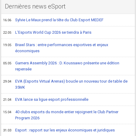
Dernières news eSport
Sylvie Le Maux prend la tête du Club Esport MEDEF
16.06
L'Esports World Cup 2026 se tiendra à Paris
22.05
Brawl Stars : entre performances esportives et enjeux
19.05
économiques
Gamers Assembly 2026 : D. Koussawo présente une édition
05.05
repensée
EVA (Esports Virtual Arenas) boucle un nouveau tour de table de
29.04
35M€
EVA lance sa ligue esport professionnelle
21.04
40 clubs esports du monde entier rejoignent le Club Partner
15.04
Program 2026
Esport : rapport sur les enjeux économiques et juridiques
31.03