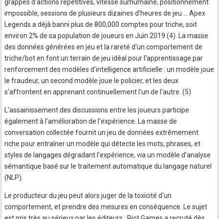
grappes d'actions répétitives, vitesse surhumaine, positionnement
impossible, sessions de plusieurs dizaines d'heures de jeu … Apex
Legends a déjà banni plus de 800,000 comptes pour triche, soit
environ 2% de sa population de joueurs en Juin 2019 (4). La masse
des données générées en jeu et la rareté d'un comportement de
triche/bot en font un terrain de jeu idéal pour l'apprentissage par
renforcement des modèles d'intelligence artificielle : un modèle joue
le fraudeur, un second modèle joue le policier, et les deux
s'affrontent en apprenant continuellement l'un de l'autre. (5)
L'assainissement des discussions entre les joueurs participe
également à l'amélioration de l'expérience. La masse de
conversation collectée fournit un jeu de données extrêmement
riche pour entraîner un modèle qui détecte les mots, phrases, et
styles de langages dégradant l'expérience, via un modèle d'analyse
sémantique basé sur le traitement automatique du langage naturel
(NLP).
Le producteur du jeu peut alors juger de la toxicité d'un
comportement, et prendre des mesures en conséquence. Le sujet
est pris très au sérieux par les éditeurs : Riot Games a recruté dès