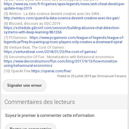
https://www.ea.com/fr-fr/games/apex-legends/news/anti-cheat-developer-
update-may-2019
(5) Wintics : La data science devient creative avec les GAN :
http://wintics.com/quand-la-data-science-devient-creative-avec-les-gan/
(6) Blizzard, discours au GDC 2019 :
https://schedule.gdconf.com/session/building-abusive-chat-detection-
systems-with-deep-learning/861266
(7) PCGamesn :
https://www.pcgamesn.com/league-of-legends/league-of-
legends-jeffrey-lin-pairing-up-toxic-players-only-creates-a-downward-spiral
(8) Venture Beat, The Cost Of Games :
https://venturebeat.com/2018/01/23/the-cost-of-games/
(9) Deconstructor Of Fun : Monetization with Behavioral economics
https://www.deconstructoroffun.com/blog/2017/9/13/how-monetize-
using-behavioural-economics
(10) OpenAI Five
https://openai.com/five/
Publié le 23 juillet 2019 par Emmanuel Forsans
Signaler une erreur
Commentaires des lecteurs
Soyez le premier à commenter cette information.