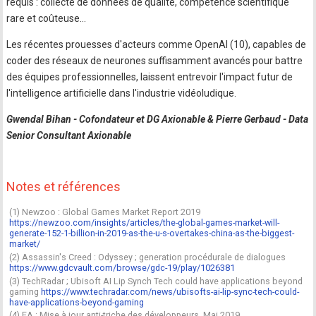
requis : collecte de données de qualité, compétence scientifique
rare et coûteuse…
Les récentes prouesses d'acteurs comme OpenAI (10), capables de
coder des réseaux de neurones suffisamment avancés pour battre
des équipes professionnelles, laissent entrevoir l'impact futur de
l'intelligence artificielle dans l'industrie vidéoludique.
Gwendal Bihan - Cofondateur et DG Axionable & Pierre Gerbaud - Data
Senior Consultant Axionable
Notes et références
(1) Newzoo : Global Games Market Report 2019
https://newzoo.com/insights/articles/the-global-games-market-will-
generate-152-1-billion-in-2019-as-the-u-s-overtakes-china-as-the-biggest-
market/
(2) Assassin's Creed : Odyssey ; generation procédurale de dialogues
https://www.gdcvault.com/browse/gdc-19/play/1026381
(3) TechRadar ; Ubisoft AI Lip Synch Tech could have applications beyond
gaming
https://www.techradar.com/news/ubisofts-ai-lip-sync-tech-could-
have-applications-beyond-gaming
(4) EA : Mise à jour anti-triche des développeurs, Mai 2019