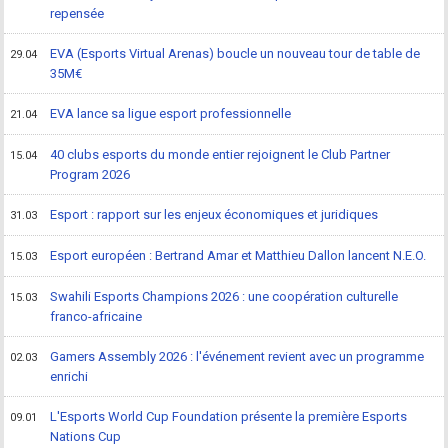
repensée
EVA (Esports Virtual Arenas) boucle un nouveau tour de table de
29.04
35M€
EVA lance sa ligue esport professionnelle
21.04
40 clubs esports du monde entier rejoignent le Club Partner
15.04
Program 2026
Esport : rapport sur les enjeux économiques et juridiques
31.03
Esport européen : Bertrand Amar et Matthieu Dallon lancent N.E.O.
15.03
Swahili Esports Champions 2026 : une coopération culturelle
15.03
franco-africaine
Gamers Assembly 2026 : l'événement revient avec un programme
02.03
enrichi
L'Esports World Cup Foundation présente la première Esports
09.01
Nations Cup