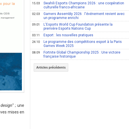
Swahili Esports Champions 2026 : une coopération
15.03
culturelle franco-africaine
Gamers Assembly 2026 : l'événement revient avec
02.03
un programme enrichi
L'Esports World Cup Foundation présente la
09.01
première Esports Nations Cup
Esport : les nouvelles pratiques
03.11
Le programme des compétitions esport à la Paris
24.10
Games Week 2025
Fortnite Global Championship 2025 : Une victoire
08.09
française historique
Articles précédents
y design
" ; une
tives mises en