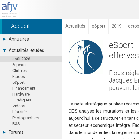
Accueil
Actualités
eSport
2019
octob
Annuaires
eSport :
Toutes les sociétés (691)
Actualités, études
efferves
Studios (418)
août 2026
Editeurs (49)
Agenda
Distributeurs (16)
Chiffres
Hard. / Accessoires (10)
Flous régl
Etudes
Middlewares (15)
Jacques Bru
eSport
Prestataires (99)
pouvant lui
Financement
Assoc. / Syndicats (21)
Hardware
Formations / Ecoles (46)
Juridiques
Presse spécialisée (17)
La note stratégique publiée récemm
Vidéos
CEIS analyse les mutations et les 
Librairie
Photographies
aujourd'hui à se structurer en tant 
RSS
et secteur économique intégré. Face
Forums
dans le monde entier, la réglementa