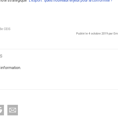
note stratégique "
L'eSport : quels nouveaux enjeux pour la conformité ?
"
de CEIS
Publié le 4 octobre 2019 par 
s
 information.