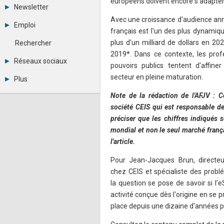
européens doivent encore s'adapter
Tous les forums
Newsletter
Créer un compte
Avec une croissance d'audience ann
Archives
Se connecter
Emploi
Abonnement
français est l'un des plus dynamiq
Messages privés
Consulter les annonces
Contacter un modérateur
plus d'un milliard de dollars en 2020
Rechercher
Déposer une annonce
2019*. Dans ce contexte, les prof
Observatoire de l'emploi
Réseaux sociaux
pouvoirs publics tentent d'affine
Métiers et compétences
Twitter
secteur en pleine maturation.
Plus
Youtube
Annonceurs
LinkedIn
Note de la rédaction de l'AFJV : Ce
Statistiques
Facebook
société CEIS qui est responsable de
Plan du site
Instagram
préciser que les chiffres indiqués
Sitemap XML
Pinterest
mondial et non le seul marché franç
Ping Awards
A propos
l'article.
Mentions légales
Pour Jean-Jacques Brun, direct
chez CEIS et spécialiste des problé
la question se pose de savoir si l'
activité conçue dès l'origine en se
place depuis une dizaine d'années pa