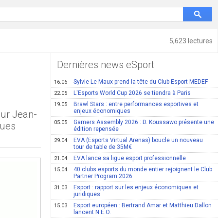
5,623 lectures
Dernières news eSport
Sylvie Le Maux prend la tête du Club Esport MEDEF
16.06
L'Esports World Cup 2026 se tiendra à Paris
22.05
Brawl Stars : entre performances esportives et
19.05
enjeux économiques
our Jean-
Gamers Assembly 2026 : D. Koussawo présente une
05.05
ques
édition repensée
EVA (Esports Virtual Arenas) boucle un nouveau
29.04
tour de table de 35M€
EVA lance sa ligue esport professionnelle
21.04
40 clubs esports du monde entier rejoignent le Club
15.04
Partner Program 2026
Esport : rapport sur les enjeux économiques et
31.03
juridiques
Esport européen : Bertrand Amar et Matthieu Dallon
15.03
lancent N.E.O.