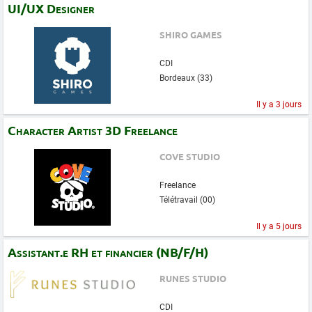
UI/UX Designer
SHIRO GAMES
CDI
Bordeaux (33)
Il y a 3 jours
Character Artist 3D Freelance
COVE STUDIO
Freelance
Télétravail (00)
Il y a 5 jours
Assistant.e RH et financier (NB/F/H)
RUNES STUDIO
CDI