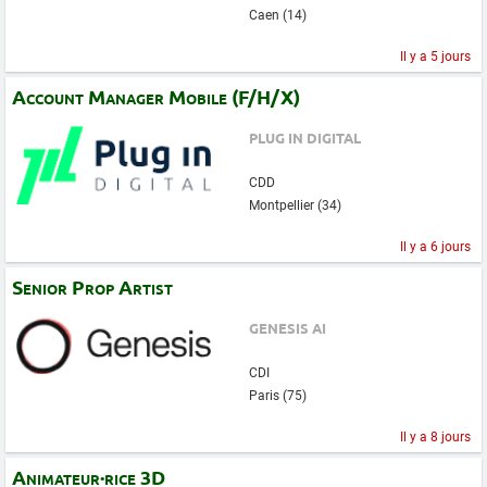
Caen (14)
Il y a 5 jours
Account Manager Mobile (F/H/X)
PLUG IN DIGITAL
CDD
Montpellier (34)
Il y a 6 jours
Senior Prop Artist
GENESIS AI
CDI
Paris (75)
Il y a 8 jours
Animateur·rice 3D