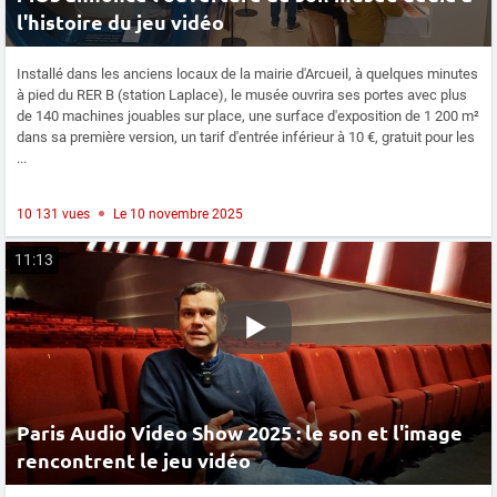
l'histoire du jeu vidéo
Installé dans les anciens locaux de la mairie d'Arcueil, à quelques minutes
à pied du RER B (station Laplace), le musée ouvrira ses portes avec plus
de 140 machines jouables sur place, une surface d'exposition de 1 200 m²
dans sa première version, un tarif d'entrée inférieur à 10 €, gratuit pour les
...
10 131 vues
Le 10 novembre 2025
11:13
Paris Audio Video Show 2025 : le son et l'image
rencontrent le jeu vidéo