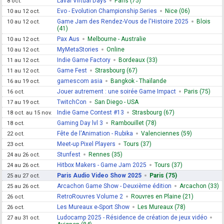
Laval Virtual Days
Paris (75)
8 oct.
Evo - Evolution Championship Series
Nice (06)
10 au 12 oct.
Game Jam des Rendez-Vous de l'Histoire 2025
Blois
10 au 12 oct.
(41)
Pax Aus
Melbourne - Australie
10 au 12 oct.
MyMetaStories
Online
10 au 12 oct.
Indie Game Factory
Bordeaux (33)
11 au 12 oct.
Game Fest
Strasbourg (67)
11 au 12 oct.
gamescom asia
Bangkok - Thaïlande
16 au 19 oct.
Jouer autrement : une soirée Game Impact
Paris (75)
16 oct.
TwitchCon
San Diego - USA
17 au 19 oct.
Indie Game Contest #13
Strasbourg (67)
18 oct. au 15 nov.
Gaming Day lvl 3
Rambouillet (78)
18 oct.
Fête de l'Animation - Rubika
Valenciennes (59)
22 oct.
Meet-up Pixel Players
Tours (37)
23 oct.
Stunfest
Rennes (35)
24 au 26 oct.
Hitbox Makers - Game Jam 2025
Tours (37)
24 au 26 oct.
Paris Audio Video Show 2025
Paris (75)
25 au 27 oct.
Arcachon Game Show - Deuxième édition
Arcachon (33)
25 au 26 oct.
RetroRouvres Volume 2
Rouvres en Plaine (21)
26 oct.
Les Mureaux e-Sport Show
Les Mureaux (78)
26 oct.
Ludocamp 2025 - Résidence de création de jeux vidéo
27 au 31 oct.