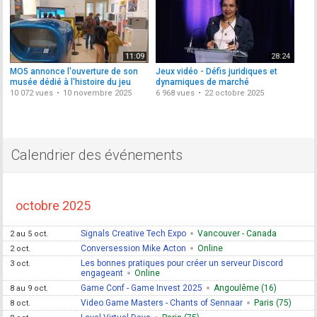
11:09
28:24
MO5 annonce l'ouverture de son
Jeux vidéo - Défis juridiques et
musée dédié à l'histoire du jeu
dynamiques de marché
vidéo
(conférence)
10 072 vues
10 novembre 2025
6 968 vues
22 octobre 2025
Calendrier des événements
octobre 2025
Signals Creative Tech Expo
Vancouver - Canada
2 au 5 oct.
Conversession Mike Acton
Online
2 oct.
Les bonnes pratiques pour créer un serveur Discord
3 oct.
engageant
Online
Game Conf - Game Invest 2025
Angoulême (16)
8 au 9 oct.
Video Game Masters - Chants of Sennaar
Paris (75)
8 oct.