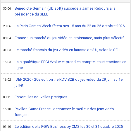
Bénédicte Germain (Ubisoft) succède à James Rebours à la
30.06
présidence du SELL
La Paris Games Week fêtera ses 15 ans du 22 au 25 octobre 2026
23.06
France : un marché du jeu vidéo en croissance, mais plus sélectif
08.04
Le marché français du jeu vidéo en hausse de 3%, selon le SELL
31.03
La signalétique PEGI évolue et prend en compte les interactions en
15.03
ligne
IDEF 2026 - 20e édition : le RDV B2B du jeu vidéo du 29 juin au 1er
16.02
juillet
Esport : les nouvelles pratiques
03.11
Pavillon Game France : découvrez le meilleur des jeux vidéo
16.10
français
2e édition de la PGW Business by CMS les 30 et 31 octobre 2025
01.10